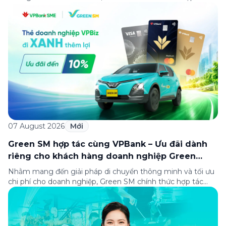
cùng Oakwood Residence Hanoi triển khai chương trình ưu
đãi di chuyển dành riêng cho khách hàng có điểm đi hoặc
điểm đến tại khu căn hộ dịch vụ này. Tọa lạc trong […]
07 August 2026
Mới
Green SM hợp tác cùng VPBank – Ưu đãi dành
riêng cho khách hàng doanh nghiệp Green
Business
Nhằm mang đến giải pháp di chuyển thông minh và tối ưu
chi phí cho doanh nghiệp, Green SM chính thức hợp tác
cùng VPBank triển khai chương trình ưu đãi dành riêng cho
khách hàng đăng ký thẻ Doanh nghiệp Green Business.
Thông qua chương trình, doanh nghiệp có thể tận hưởng
nhiều ưu […]