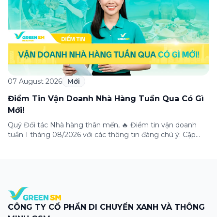
07 August 2026
Mới
Điểm Tin Vận Doanh Nhà Hàng Tuần Qua Có Gì
Mới!
Quý Đối tác Nhà hàng thân mến, 🔥 Điểm tin vận doanh
tuần 1 tháng 08/2026 với các thông tin đáng chú ý: Cập
nhật các tính năng mới trên ứng dụng Green SM
Merchant, lưu ý khi vận doanh mùa mưa, tổng hợp các
thông tin khuyến mại hấp dẫn đang diễn ra. Hãy […]
CÔNG TY CỔ PHẦN DI CHUYỂN XANH VÀ THÔNG