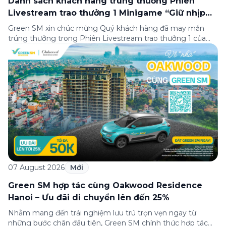
Danh sách khách hàng trúng thưởng Phiên
Livestream trao thưởng 1 Minigame “Giữ nhịp
cuộc vui”
Green SM xin chúc mừng Quý khách hàng đã may mắn
trúng thưởng trong Phiên Livestream trao thưởng 1 của
Minigame “Giữ nhịp cuộc vui”, được phát sóng trực tiếp
trên Fanpage và TikTok Green SM từ 20:00 – 21:00 ngày
04/08/2026. Phiên livestream đã diễn ra công khai với sự
theo dõi của đông […]
07 August 2026
Mới
Green SM hợp tác cùng Oakwood Residence
Hanoi – Ưu đãi di chuyển lên đến 25%
Nhằm mang đến trải nghiệm lưu trú trọn vẹn ngay từ
những bước chân đầu tiên, Green SM chính thức hợp tác