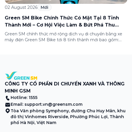
02 August 2026
Mới
Green SM Bike Chính Thức Có Mặt Tại 8 Tỉnh
Thành Mới – Cơ Hội Việc Làm & Bứt Phá Thu
Nhập Dành Cho Bạn!
Green SM chính thức mở rộng dịch vụ di chuyển bằng xe
máy điện Green SM Bike tới 8 tỉnh thành mới bao gồm:
Bắc Giang, Phú Yên, Quảng Bình, Quảng Nam, Kiên Giang,
An Giang, Tiền Giang và Cà Mau. Đây là bước đi quan trọng
trong chiến lược phủ xanh giao thông toàn […]
CÔNG TY CỔ PHẦN DI CHUYỂN XANH VÀ THÔNG
MINH GSM
Hotline: 1555
Email:
support.vn@greensm.com
Tòa Văn phòng Symphony, đường Chu Huy Mân, khu
đô thị Vinhomes Riverside, Phường Phúc Lợi, Thành
phố Hà Nội, Việt Nam