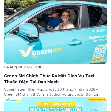
04 August 2026
Mới
Green SM Chính Thức Ra Mắt Dịch Vụ Taxi
Thuần Điện Tại Đan Mạch
Copenhagen, Đan Mạch, ngày 30 tháng 7 năm 2026 –
Green SM chính thức ra mắt dịch vụ taxi thuần điện tại
Copenhagen, đánh dấu lần đầu tiên thương hiệu có mặt tại
thị trường châu Âu. Đây là một cột mốc quan trọng trong
hành trình mở rộng quốc tế của Green SM, tiếp […]