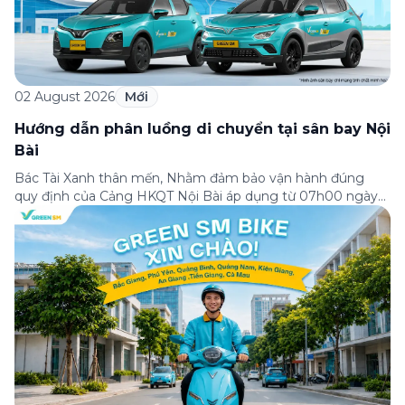
02 August 2026
Mới
Hướng dẫn phân luồng di chuyển tại sân bay Nội
Bài
Bác Tài Xanh thân mến, Nhằm đảm bảo vận hành đúng
quy định của Cảng HKQT Nội Bài áp dụng từ 07h00 ngày
03/08/2026, Green SM gửi tới Bác Tài Xanh hướng dẫn
phân luồng di chuyển quan trọng như sau: ✈️ NHÀ GA T2
(QUỐC TẾ) ✅ ĐÓN KHÁCH – Hành khách sử dụng ứng
dụng […]