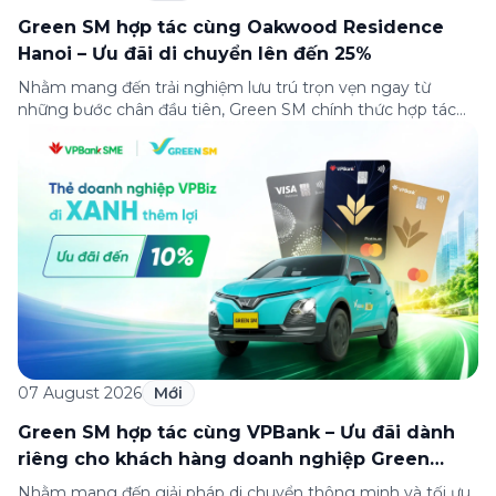
Green SM hợp tác cùng Oakwood Residence
Hanoi – Ưu đãi di chuyển lên đến 25%
Nhằm mang đến trải nghiệm lưu trú trọn vẹn ngay từ
những bước chân đầu tiên, Green SM chính thức hợp tác
cùng Oakwood Residence Hanoi triển khai chương trình ưu
đãi di chuyển dành riêng cho khách hàng có điểm đi hoặc
điểm đến tại khu căn hộ dịch vụ này. Tọa lạc trong […]
07 August 2026
Mới
Green SM hợp tác cùng VPBank – Ưu đãi dành
riêng cho khách hàng doanh nghiệp Green
Business
Nhằm mang đến giải pháp di chuyển thông minh và tối ưu