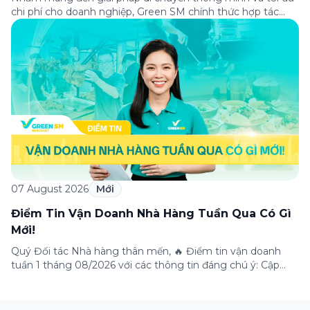
chi phí cho doanh nghiệp, Green SM chính thức hợp tác
cùng VPBank triển khai chương trình ưu đãi dành riêng cho
khách hàng đăng ký thẻ Doanh nghiệp Green Business.
Thông qua chương trình, doanh nghiệp có thể tận hưởng
nhiều ưu […]
07 August 2026
Mới
Điểm Tin Vận Doanh Nhà Hàng Tuần Qua Có Gì
Mới!
Quý Đối tác Nhà hàng thân mến, 🔥 Điểm tin vận doanh
tuần 1 tháng 08/2026 với các thông tin đáng chú ý: Cập
nhật các tính năng mới trên ứng dụng Green SM
Merchant, lưu ý khi vận doanh mùa mưa, tổng hợp các
thông tin khuyến mại hấp dẫn đang diễn ra. Hãy […]