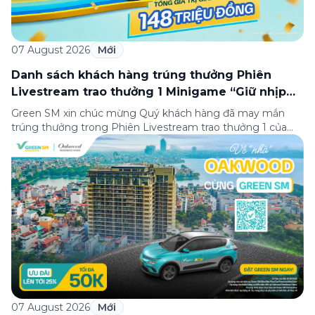
07 August 2026
Mới
Danh sách khách hàng trúng thưởng Phiên
Livestream trao thưởng 1 Minigame “Giữ nhịp
cuộc vui”
Green SM xin chúc mừng Quý khách hàng đã may mắn
trúng thưởng trong Phiên Livestream trao thưởng 1 của
Minigame “Giữ nhịp cuộc vui”, được phát sóng trực tiếp
trên Fanpage và TikTok Green SM từ 20:00 – 21:00 ngày
04/08/2026. Phiên livestream đã diễn ra công khai với sự
theo dõi của đông […]
07 August 2026
Mới