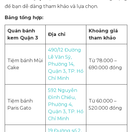
để bạn dễ dàng tham khảo và lựa chọn.
Bảng tổng hợp:
Quán bánh
Khoảng giá
Địa chỉ
kem Quận 3
tham khảo
490/12 Đường
Lê Văn Sỹ,
Tiệm bánh Mùi
Từ 78.000 –
Phường 14,
Cake
690.000 đồng
Quận 3, TP. Hồ
Chí Minh
592 Nguyễn
Đình Chiểu,
Tiệm bánh
Từ 60.000 –
Phường 4,
Paris Gato
520.000 đồng
Quận 3, TP. Hồ
Chí Minh
19 Đường số 2,