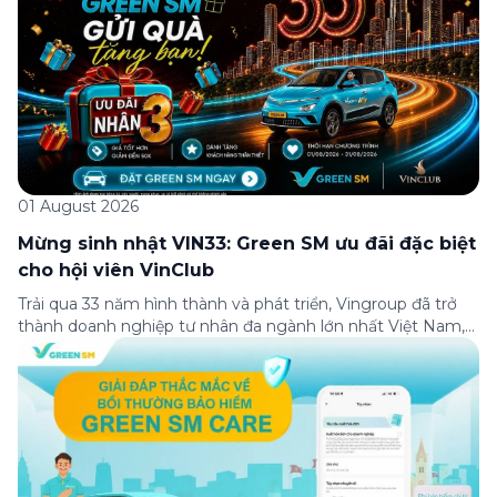
01 August 2026
Mừng sinh nhật VIN33: Green SM ưu đãi đặc biệt
cho hội viên VinClub
Trải qua 33 năm hình thành và phát triển, Vingroup đã trở
thành doanh nghiệp tư nhân đa ngành lớn nhất Việt Nam,
lọt Top 30 doanh nghiệp lớn nhất Đông Nam Á theo bảng
xếp hạng của Tạp chí Fortune (Mỹ). Nhân kỷ niệm 33 năm
thành lập (8/8/1993 đến 8/8/2026), Green SM trân […]