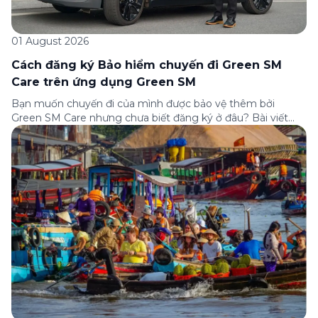
01 August 2026
Cách đăng ký Bảo hiểm chuyến đi Green SM
Care trên ứng dụng Green SM
Bạn muốn chuyến đi của mình được bảo vệ thêm bởi
Green SM Care nhưng chưa biết đăng ký ở đâu? Bài viết
dưới đây sẽ hướng dẫn chi tiết cách tham gia (và hủy tham
gia) gói bảo hiểm này ngay trên ứng dụng Green SM, cùng
những lưu ý quan trọng trước khi […]