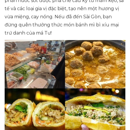
phần nước sốt được pha chế cầu kỳ từ mắm kẹo, sa
tế và các loại gia vị đặc biệt, tạo nên một hương vị
vừa miệng, cay nồng. Nếu đã đến Sài Gòn, bạn
đừng quên thưởng thức món bánh mì bì xíu mại
trứ danh của má Tư!