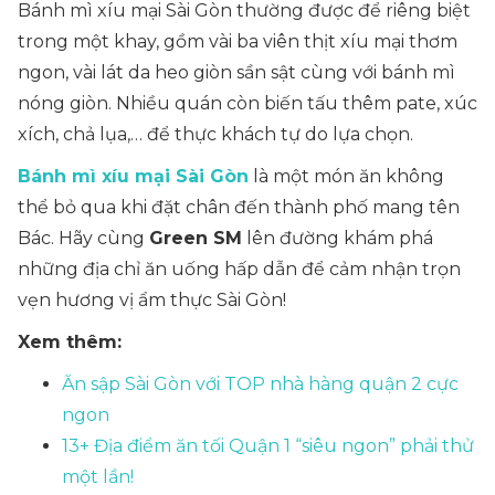
Bánh mì xíu mại Sài Gòn thường được để riêng biệt
trong một khay, gồm vài ba viên thịt xíu mại thơm
ngon, vài lát da heo giòn sần sật cùng với bánh mì
nóng giòn. Nhiều quán còn biến tấu thêm pate, xúc
xích, chả lụa,… để thực khách tự do lựa chọn.
Bánh mì xíu mại Sài Gòn
là một món ăn không
thể bỏ qua khi đặt chân đến thành phố mang tên
Bác. Hãy cùng
Green SM
lên đường khám phá
những địa chỉ ăn uống hấp dẫn để cảm nhận trọn
vẹn hương vị ẩm thực Sài Gòn!
Xem thêm:
Ăn sập Sài Gòn với TOP nhà hàng quận 2 cực
ngon
13+ Địa điểm ăn tối Quận 1​ “siêu ngon” phải thử
một lần!