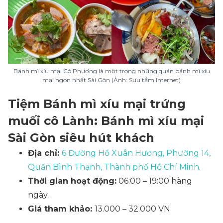
Bánh mì xíu mại Cô Phương là một trong những quán bánh mì xíu
mại ngon nhất Sài Gòn (Ảnh: Sưu tầm Internet)
Tiệm Bánh mì xíu mại trứng
muối cô Lành: Bánh mì xíu mại
Sài Gòn siêu hút khách
Địa chỉ:
6 Đường Hồ Xuân Hương, Phường 14,
Quận Bình Thạnh, Thành phố Hồ Chí Minh
.
Thời gian hoạt động:
06:00 – 19:00 hàng
ngày.
Giá tham khảo:
13.000 – 32.000 VN