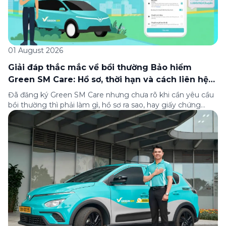
01 August 2026
Giải đáp thắc mắc về bồi thường Bảo hiểm
Green SM Care: Hồ sơ, thời hạn và cách liên hệ
hỗ trợ
Đã đăng ký Green SM Care nhưng chưa rõ khi cần yêu cầu
bồi thường thì phải làm gì, hồ sơ ra sao, hay giấy chứng
nhận bảo hiểm tìm ở đâu? Bài viết này tổng hợp đầy đủ các
câu hỏi thường gặp nhất về quy trình bồi thường và hỗ trợ
của Green […]