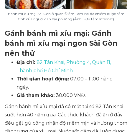
Bánh mì xíu mại Sài Gòn ở quán Điểm Tâm 195 đã chiếm được cảm
tình của người dân địa phương (Ảnh: Sưu tầm Internet)
Gánh bánh mì xíu mại: Gánh
bánh mì xíu mại ngon Sài Gòn
nên thử
Địa chỉ:
82 Tân Khai, Phường 4, Quận 11,
Thành phố Hồ Chí Minh
.
Thời gian hoạt động:
07:00 – 11:00 hàng
ngày.
Giá tham khảo:
30.000 VNĐ.
Gánh bánh mì xíu mại đã có mặt tại số 82 Tân Khai
suốt hơn 40 năm qua. Các thực khách đã ăn ở đây
đều gật gù công nhận độ mềm mịn và hương thơm
đặc trưng của xíu mại. Nước sốt đậm đà, luôn được