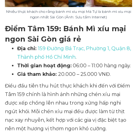
Nhiều thực khách cho rằng bánh mì xíu mại Má Tự là bánh mì xíu mại
ngon nhất Sài Gòn (Ảnh: Sưu tầm Internet)
Điểm Tâm 159: Bánh Mì xíu mại
ngon Sài Gòn giá rẻ
Địa chỉ:
159 Đường Bá Trạc, Phường 1, Quận 8,
Thành phố Hồ Chí Minh
.
Thời gian hoạt động:
06:00 – 11:00 hàng ngày.
Giá tham khảo:
20.000 – 25.000 VNĐ.
Điều đầu tiên thu hút thực khách khi đến với Điểm
Tâm 159 chính là hình ảnh những chén xíu mại
được xếp chồng lên nhau trong xửng hấp nghi
ngút khói. Mỗi chén xíu mại đều được làm từ thịt
nạc xay nhuyễn, kết hợp với các gia vị đặc biệt tạo
nên một hương vị thơm ngon khó cưỡng.