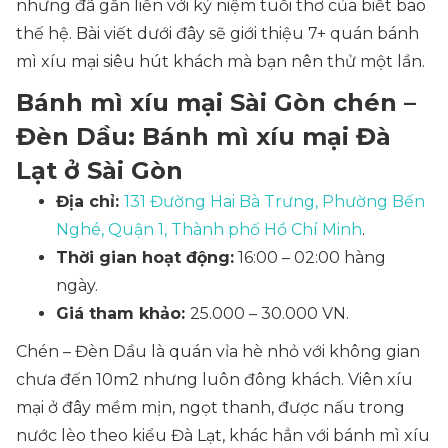
nhưng đã gắn liền với kỷ niệm tuổi thơ của biết bao
thế hệ. Bài viết dưới đây sẽ giới thiệu 7+ quán bánh
mì xíu mại siêu hút khách mà bạn nên thử một lần.
Bánh mì xíu mại Sài Gòn chén –
Đèn Dầu: Bánh mì xíu mại Đà
Lạt ở Sài Gòn
Địa chỉ:
131 Đường Hai Bà Trưng, Phường Bến
Nghé, Quận 1, Thành phố Hồ Chí Minh
.
Thời gian hoạt động:
16:00 – 02:00 hàng
ngày.
Giá tham khảo:
25.000 – 30.000 VN.
Chén – Đèn Dầu là quán vỉa hè nhỏ với không gian
chưa đến 10m2 nhưng luôn đông khách. Viên xíu
mại ở đây mềm mịn, ngọt thanh, được nấu trong
nước lèo theo kiểu Đà Lạt, khác hẳn với bánh mì xíu