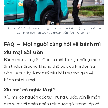
Green SM đưa bạn đến những quán bánh mì xíu mại ngon nhất Sài
Gòn một cách an toàn và thuận tiện (Ảnh: Green SM)
FAQ – Mọi người cùng hỏi về bánh mì
xíu mại Sài Gòn
Bánh mì xíu mại Sài Gòn là một trong những món
ẩm thực nổi tiếng không thể bỏ qua khi đến Sài
Gòn. Dưới đây là một số câu hỏi thường gặp về
bánh mì xíu mại.
Xíu mại có nghĩa là gì?
Xíu mại có nguồn gốc từ Trung Quốc, vốn là món
dim sum với phần nhân thịt được gói trong lớp vỏ