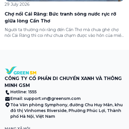
29 July 2026
Chợ nổi Cái Răng: Bức tranh sông nước rực rỡ
giữa lòng Cần Thơ
Người ta thường nói rằng đến Cần Thơ mà chưa ghé chợ
nổi Cái Răng thì coi như chưa chạm được vào hồn của miền
Tây. Từng đoàn ghe xuồng chở đầy trái cây rực rỡ, tiếng
máy nổ lách tách hòa cùng tiếng rao mời vang vọng trong
sương sớm, và cả những cây […]
CÔNG TY CỔ PHẦN DI CHUYỂN XANH VÀ THÔNG
MINH GSM
Hotline: 1555
Email:
support.vn@greensm.com
Tòa Văn phòng Symphony, đường Chu Huy Mân, khu
đô thị Vinhomes Riverside, Phường Phúc Lợi, Thành
phố Hà Nội, Việt Nam
MẠNG XÃ HỘI