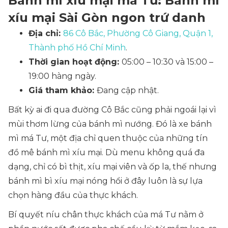
Bánh mì xíu mại má Tư: Bánh mì
xíu mại Sài Gòn ngon trứ danh
Địa chỉ:
86 Cô Bắc, Phường Cô Giang, Quận 1,
Thành phố Hồ Chí Minh
.
Thời gian hoạt động:
05:00 – 10:30 và 15:00 –
19:00 hàng ngày.
Giá tham khảo:
Đang cập nhật.
Bất kỳ ai đi qua đường Cô Bắc cũng phải ngoái lại vì
mùi thơm lừng của bánh mì nướng. Đó là xe bánh
mì má Tư, một địa chỉ quen thuộc của những tín
đồ mê bánh mì xíu mại. Dù menu không quá đa
dạng, chỉ có bì thịt, xíu mại viên và ốp la, thế nhưng
bánh mì bì xíu mại nóng hổi ở đây luôn là sự lựa
chọn hàng đầu của thực khách.
Bí quyết níu chân thực khách của má Tư nằm ở