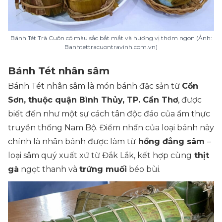
Bánh Tét Trà Cuôn có màu sắc bắt mắt và hương vị thơm ngon (Ảnh:
Banhtettracuontravinh.com.vn)
Bánh Tét nhân sâm
Bánh Tét nhân sâm là món bánh đặc sản từ
Cồn
Sơn, thuộc quận Bình Thủy, TP. Cần Thơ
, được
biết đến như một sự cách tân độc đáo của ẩm thực
truyền thống Nam Bộ. Điểm nhấn của loại bánh này
chính là nhân bánh được làm từ
hồng đẳng sâm
–
loại sâm quý xuất xứ từ Đắk Lắk, kết hợp cùng
thịt
gà
ngọt thanh và
trứng muối
béo bùi.