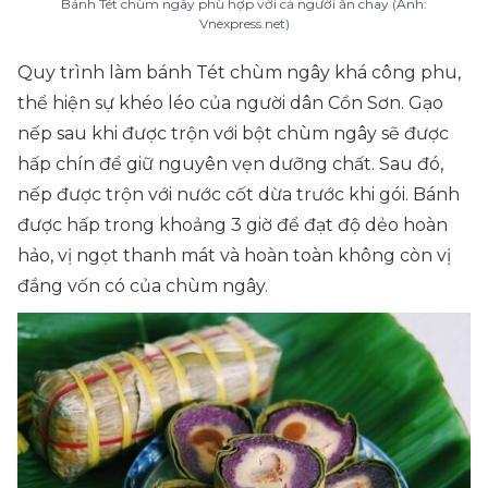
Bánh Tét chùm ngây phù hợp với cả người ăn chay (Ảnh:
Vnexpress.net)
Quy trình làm bánh Tét chùm ngây khá công phu,
thể hiện sự khéo léo của người dân Cồn Sơn. Gạo
nếp sau khi được trộn với bột chùm ngây sẽ được
hấp chín để giữ nguyên vẹn dưỡng chất. Sau đó,
nếp được trộn với nước cốt dừa trước khi gói. Bánh
được hấp trong khoảng 3 giờ để đạt độ dẻo hoàn
hảo, vị ngọt thanh mát và hoàn toàn không còn vị
đắng vốn có của chùm ngây.