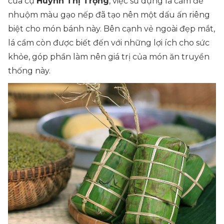
của cụ
Huỳnh Thị Trọng
, việc sử dụng lá cẩm để
nhuộm màu gạo nếp đã tạo nên một dấu ấn riêng
biệt cho món bánh này. Bên cạnh vẻ ngoài đẹp mắt,
lá cẩm còn được biết đến với những lợi ích cho sức
khỏe, góp phần làm nên giá trị của món ăn truyền
thống này.