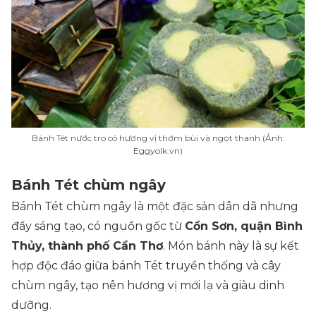
Bánh Tét nước tro có hương vị thơm bùi và ngọt thanh (Ảnh:
Eggyolk.vn)
Bánh Tét chùm ngây
Bánh Tét chùm ngây là một đặc sản dân dã nhưng
đầy sáng tạo, có nguồn gốc từ
Cồn Sơn, quận Bình
Thủy, thành phố Cần Thơ
. Món bánh này là sự kết
hợp độc đáo giữa bánh Tét truyền thống và cây
chùm ngây, tạo nên hương vị mới lạ và giàu dinh
dưỡng.