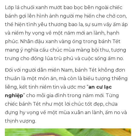
Lớp lá chuối xanh mướt bao bọc bên ngoài chiếc
bánh gợi lên hình ảnh người mẹ hiền che chở con,
thể hiện tình yêu thương bao la, sự sum vầy ấm áp
và niềm hy vọng về một năm mới an lành, hạnh
phúc. Nhân đậu xanh vàng óng trong bánh Tét
mang ý nghĩa cầu chúc mùa màng bội thu, tượng
trưng cho đồng lúa trù phú và cuộc sống ấm no.
Đối với người dân miền Nam, bánh Tét không đơn
thuần là một món ăn, mà còn là biểu tượng thiêng
liêng, kết tinh niềm tin và ước mơ “
an cư lạc
nghiệp
” cho mỗi gia đình trong năm mới. Từng
chiếc bánh Tét như một lời chúc tốt đẹp, chứa
đựng hy vọng về một mùa xuân an lành, ấm no và
thịnh vượng.