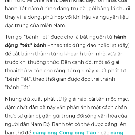
lãnh thổ về phía Nam. Điểm khác biệt lớn nhất của
bánh Tét nằm ở hình dáng trụ dài, gói bằng lá chuối
thay vì lá dong, phù hợp với khí hậu và nguyên liệu
đặc trưng của miền Nam.
Tên gọi “bánh Tét” được cho là bắt nguồn từ
hành
động “tét” bánh
– thao tác dùng dao hoặc lạt (dây)
để cắt bánh thành từng khoanh tròn nhỏ, vừa ăn
trước khi thưởng thức. Bên cạnh đó, một số giai
thoại thú vị còn cho rằng, tên gọi này xuất phát từ
“bánh Tết”, theo thời gian được đọc trại thành
“bánh Tét”.
Nhưng dù xuất phát từ lý giải nào, cái tên mộc mạc,
đậm chất dân dã này vẫn phản ánh một cách chân
thực sự giản dị, gần gũi trong đời sống văn hóa của
người dân Nam Bộ. Bánh tét có thể được dâng lên
bàn thờ để
cúng ông Công ông Táo
hoặc
cúng