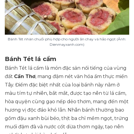
Bánh Tét nhân chuối phù hợp cho người ăn chay và hảo ngọt (Ảnh:
Dienmayxanh.com)
Bánh Tét lá cẩm
Bánh Tét lá cẩm là món đặc sản nổi tiếng của vùng
đất
Cần Thơ
, mang đậm nét văn hóa ẩm thực miền
Tây. Điểm đặc biệt nhất của loại bánh này nằm ở
màu tím tự nhiên, bắt mắt, được tạo nên từ lá cẩm,
hòa quyện cùng gạo nếp dẻo thơm, mang đến một
hương vị độc đáo khó lẫn. Nhân bánh thường bao
gồm đậu xanh bùi béo, thịt ba chỉ mềm ngọt, trứng
muối đậm đà và nước cốt dừa thơm ngậy, tạo nên