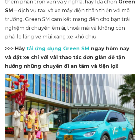
thêm phần trọn vẹn và ý nghĩa, hãy lựa chọn
Green
SM
– dịch vụ taxi và xe máy điện thân thiện với môi
trường. Green SM cam kết mang đến cho bạn trải
nghiệm di chuyển êm ái, thoải mái và không còn
phải lo lắng về mùi xăng xe khó chịu.
>>> Hãy
tải ứng dụng Green SM
ngay hôm nay
và đặt xe chỉ với vài thao tác đơn giản để tận
hưởng những chuyến đi an tâm và tiện lợi!