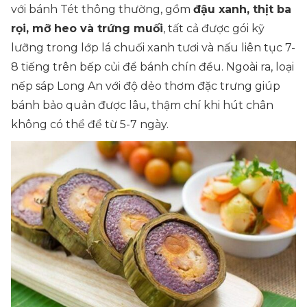
với bánh Tét thông thường, gồm
đậu xanh, thịt ba
rọi, mỡ heo và trứng muối
, tất cả được gói kỹ
lưỡng trong lớp lá chuối xanh tươi và nấu liên tục 7-
8 tiếng trên bếp củi để bánh chín đều. Ngoài ra, loại
nếp sáp Long An với độ dẻo thơm đặc trưng giúp
bánh bảo quản được lâu, thậm chí khi hút chân
không có thể để từ 5-7 ngày.