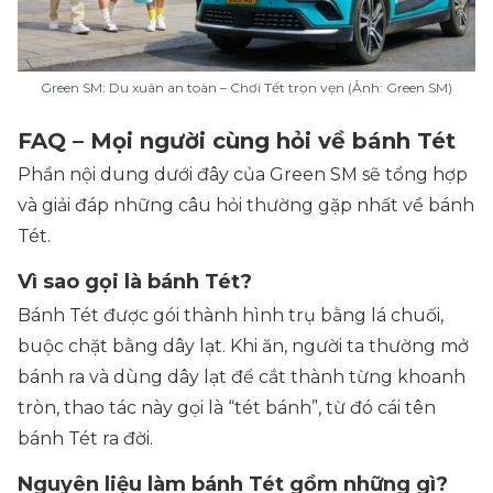
Green SM: Du xuân an toàn – Chơi Tết trọn vẹn (Ảnh: Green SM)
FAQ – Mọi người cùng hỏi về bánh Tét
Phần nội dung dưới đây của Green SM sẽ tổng hợp
và giải đáp những câu hỏi thường gặp nhất về bánh
Tét.
Vì sao gọi là bánh Tét?
Bánh Tét được gói thành hình trụ bằng lá chuối,
buộc chặt bằng dây lạt. Khi ăn, người ta thường mở
bánh ra và dùng dây lạt để cắt thành từng khoanh
tròn, thao tác này gọi là “tét bánh”, từ đó cái tên
bánh Tét ra đời.
Nguyên liệu làm bánh Tét gồm những gì?