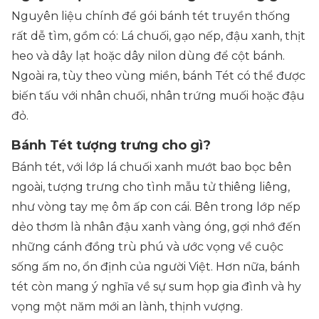
Nguyên liệu chính để gói bánh tét truyền thống
rất dễ tìm, gồm có:
Lá chuối, gạo nếp, đậu xanh, thịt
heo và dây lạt hoặc dây nilon dùng để cột bánh
.
Ngoài ra, tùy theo vùng miền, bánh Tét có thể được
biến tấu với nhân chuối, nhân trứng muối hoặc đậu
đỏ.
Bánh Tét tượng trưng cho gì?
Bánh tét, với lớp lá chuối xanh mướt bao bọc bên
ngoài, tượng trưng cho tình mẫu tử thiêng liêng,
như vòng tay mẹ ôm ấp con cái. Bên trong lớp nếp
dẻo thơm là nhân đậu xanh vàng óng, gợi nhớ đến
những cánh đồng trù phú và ước vọng về cuộc
sống ấm no, ổn định của người Việt. Hơn nữa, bánh
tét còn mang ý nghĩa về sự sum họp gia đình và hy
vọng một năm mới an lành, thịnh vượng.