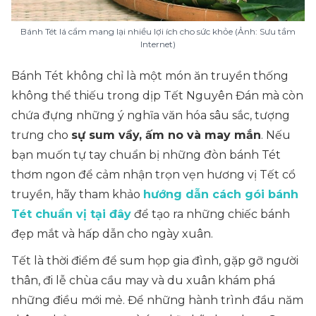
Bánh Tét lá cẩm mang lại nhiều lợi ích cho sức khỏe (Ảnh: Sưu tầm
Internet)
Bánh Tét không chỉ là một món ăn truyền thống
không thể thiếu trong dịp Tết Nguyên Đán mà còn
chứa đựng những ý nghĩa văn hóa sâu sắc, tượng
trưng cho
sự sum vầy, ấm no và may mắn
. Nếu
bạn muốn tự tay chuẩn bị những đòn bánh Tét
thơm ngon để cảm nhận trọn vẹn hương vị Tết cổ
truyền, hãy tham khảo
hướng dẫn cách gói bánh
Tét chuẩn vị tại đây
để tạo ra những chiếc bánh
đẹp mắt và hấp dẫn cho ngày xuân.
Tết là thời điểm để sum họp gia đình, gặp gỡ người
thân, đi lễ chùa cầu may và du xuân khám phá
những điều mới mẻ. Để những hành trình đầu năm