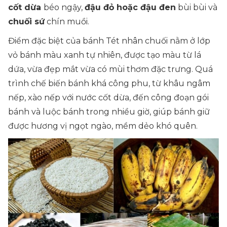
cốt dừa
béo ngậy,
đậu đỏ hoặc đậu đen
bùi bùi và
chuối sứ
chín muồi.
Điểm đặc biệt của bánh Tét nhân chuối nằm ở lớp
vỏ bánh màu xanh tự nhiên, được tạo màu từ lá
dứa, vừa đẹp mắt vừa có mùi thơm đặc trưng. Quá
trình chế biến bánh khá công phu, từ khâu ngâm
nếp, xào nếp với nước cốt dừa, đến công đoạn gói
bánh và luộc bánh trong nhiều giờ, giúp bánh giữ
được hương vị ngọt ngào, mềm dẻo khó quên.