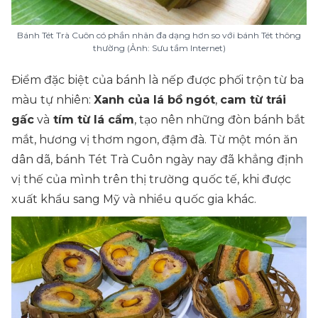
Bánh Tét Trà Cuôn có phần nhân đa dạng hơn so với bánh Tét thông
thường (Ảnh: Sưu tầm Internet)
Điểm đặc biệt của bánh là nếp được phối trộn từ ba
màu tự nhiên:
Xanh của lá bồ ngót
,
cam từ trái
gấc
và
tím từ lá cẩm
, tạo nên những đòn bánh bắt
mắt, hương vị thơm ngon, đậm đà. Từ một món ăn
dân dã, bánh Tét Trà Cuôn ngày nay đã khẳng định
vị thế của mình trên thị trường quốc tế, khi được
xuất khẩu sang Mỹ và nhiều quốc gia khác.