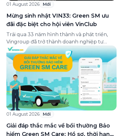
01 August 2026
Mới
Mừng sinh nhật VIN33: Green SM ưu
đãi đặc biệt cho hội viên VinClub
Trải qua 33 năm hình thành và phát triển,
Vingroup đã trở thành doanh nghiệp tư
nhân đa ngành lớn nhất Việt Nam, lọt Top 30
doanh nghiệp lớn nhất Đông Nam Á theo
bảng xếp hạng của Tạp chí Fortune (Mỹ).
Nhân kỷ niệm 33 năm thành lập (8/8/1993
đến 8/8/2026), Green SM trân […]
01 August 2026
Mới
Giải đáp thắc mắc về bồi thường Bảo
hiểm Green SM Care: Hồ sơ, thời hạn