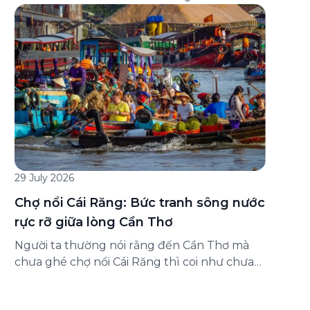
đăng ký ở đâu? Bài viết dưới đây sẽ hướng
dẫn chi tiết cách tham gia (và hủy tham gia)
gói bảo hiểm này ngay trên ứng dụng Green
SM, cùng những lưu ý quan trọng trước khi
[…]
29 July 2026
Chợ nổi Cái Răng: Bức tranh sông nước
rực rỡ giữa lòng Cần Thơ
Người ta thường nói rằng đến Cần Thơ mà
chưa ghé chợ nổi Cái Răng thì coi như chưa
chạm được vào hồn của miền Tây. Từng
đoàn ghe xuồng chở đầy trái cây rực rỡ, tiếng