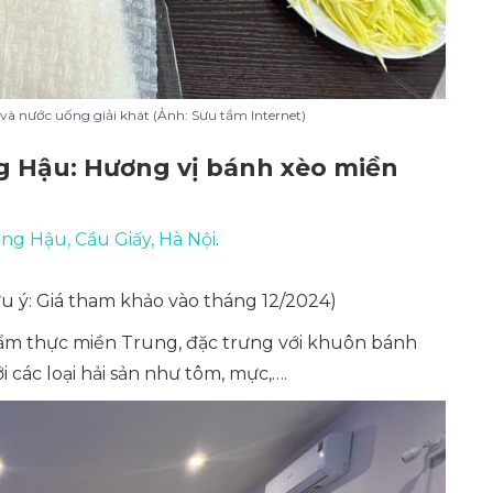
à nước uống giải khát (Ảnh: Sưu tầm Internet)
g Hậu: Hương vị bánh xèo miền
ọng Hậu, Cầu Giấy, Hà Nội
.
u ý: Giá tham khảo vào tháng 12/2024)
ẩm thực miền Trung, đặc trưng với khuôn bánh
các loại hải sản như tôm, mực,….