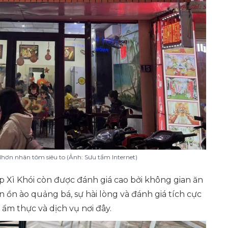
hơn nhân tôm siêu to (Ảnh: Sưu tầm Internet)
 Xì Khói còn được đánh giá cao bởi không gian ăn
n ồn ào quảng bá, sự hài lòng và đánh giá tích cực
ẩm thực và dịch vụ nơi đây.