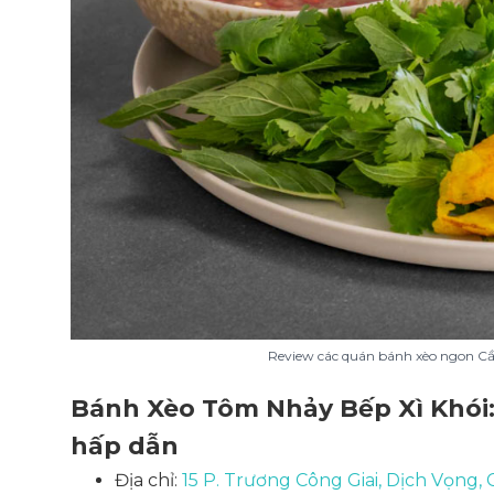
Review các quán bánh xèo ngon Cầu
Bánh Xèo Tôm Nhảy Bếp Xì Khói:
hấp dẫn
Địa chỉ:
15 P. Trương Công Giai, Dịch Vọng, 