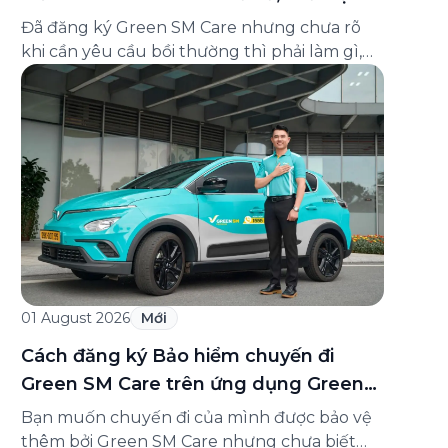
và cách liên hệ hỗ trợ
Đã đăng ký Green SM Care nhưng chưa rõ
khi cần yêu cầu bồi thường thì phải làm gì,
hồ sơ ra sao, hay giấy chứng nhận bảo hiểm
tìm ở đâu? Bài viết này tổng hợp đầy đủ các
câu hỏi thường gặp nhất về quy trình bồi
thường và hỗ trợ của Green […]
01 August 2026
Mới
Cách đăng ký Bảo hiểm chuyến đi
Green SM Care trên ứng dụng Green
SM
Bạn muốn chuyến đi của mình được bảo vệ
thêm bởi Green SM Care nhưng chưa biết