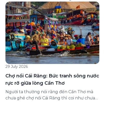
đăng ký ở đâu? Bài viết dưới đây sẽ hướng
dẫn chi tiết cách tham gia (và hủy tham gia)
gói bảo hiểm này ngay trên ứng dụng Green
SM, cùng những lưu ý quan trọng trước khi
[…]
29 July 2026
Chợ nổi Cái Răng: Bức tranh sông nước
rực rỡ giữa lòng Cần Thơ
Người ta thường nói rằng đến Cần Thơ mà
chưa ghé chợ nổi Cái Răng thì coi như chưa
chạm được vào hồn của miền Tây. Từng
đoàn ghe xuồng chở đầy trái cây rực rỡ, tiếng