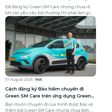
và cách liên hệ hỗ trợ
Đã đăng ký Green SM Care nhưng chưa rõ
khi cần yêu cầu bồi thường thì phải làm gì,
hồ sơ ra sao, hay giấy chứng nhận bảo hiểm
tìm ở đâu? Bài viết này tổng hợp đầy đủ các
câu hỏi thường gặp nhất về quy trình bồi
thường và hỗ trợ của Green […]
01 August 2026
Mới
Cách đăng ký Bảo hiểm chuyến đi
Green SM Care trên ứng dụng Green
SM
Bạn muốn chuyến đi của mình được bảo vệ
thêm bởi Green SM Care nhưng chưa biết