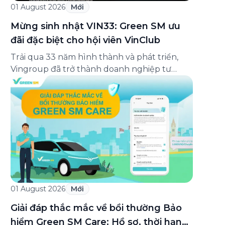
01 August 2026
Mới
Mừng sinh nhật VIN33: Green SM ưu
đãi đặc biệt cho hội viên VinClub
Trải qua 33 năm hình thành và phát triển,
Vingroup đã trở thành doanh nghiệp tư
nhân đa ngành lớn nhất Việt Nam, lọt Top 30
doanh nghiệp lớn nhất Đông Nam Á theo
bảng xếp hạng của Tạp chí Fortune (Mỹ).
Nhân kỷ niệm 33 năm thành lập (8/8/1993
đến 8/8/2026), Green SM trân […]
01 August 2026
Mới
Giải đáp thắc mắc về bồi thường Bảo
hiểm Green SM Care: Hồ sơ, thời hạn