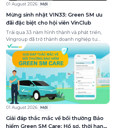
01 August 2026
Mới
Mừng sinh nhật VIN33: Green SM ưu
đãi đặc biệt cho hội viên VinClub
Trải qua 33 năm hình thành và phát triển,
Vingroup đã trở thành doanh nghiệp tư
nhân đa ngành lớn nhất Việt Nam, lọt Top 30
doanh nghiệp lớn nhất Đông Nam Á theo
bảng xếp hạng của Tạp chí Fortune (Mỹ).
Nhân kỷ niệm 33 năm thành lập (8/8/1993
đến 8/8/2026), Green SM trân […]
01 August 2026
Mới
Giải đáp thắc mắc về bồi thường Bảo
hiểm Green SM Care: Hồ sơ, thời hạn