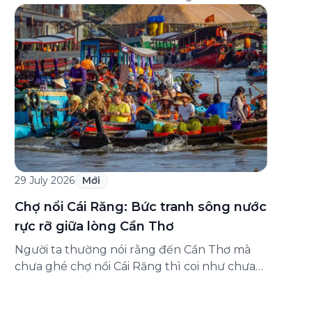
đăng ký ở đâu? Bài viết dưới đây sẽ hướng
dẫn chi tiết cách tham gia (và hủy tham gia)
gói bảo hiểm này ngay trên ứng dụng Green
SM, cùng những lưu ý quan trọng trước khi
[…]
29 July 2026
Mới
Chợ nổi Cái Răng: Bức tranh sông nước
rực rỡ giữa lòng Cần Thơ
Người ta thường nói rằng đến Cần Thơ mà
chưa ghé chợ nổi Cái Răng thì coi như chưa
chạm được vào hồn của miền Tây. Từng
đoàn ghe xuồng chở đầy trái cây rực rỡ, tiếng