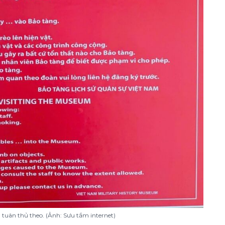
 tuân thủ theo. (Ảnh: Sưu tầm internet)