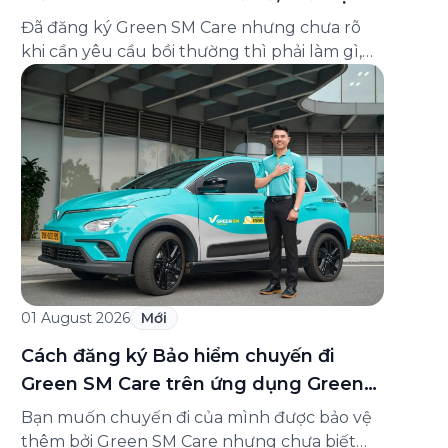
và cách liên hệ hỗ trợ
Đã đăng ký Green SM Care nhưng chưa rõ
khi cần yêu cầu bồi thường thì phải làm gì,
hồ sơ ra sao, hay giấy chứng nhận bảo hiểm
tìm ở đâu? Bài viết này tổng hợp đầy đủ các
câu hỏi thường gặp nhất về quy trình bồi
thường và hỗ trợ của Green […]
01 August 2026
Mới
Cách đăng ký Bảo hiểm chuyến đi
Green SM Care trên ứng dụng Green
SM
Bạn muốn chuyến đi của mình được bảo vệ
thêm bởi Green SM Care nhưng chưa biết