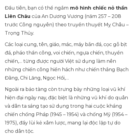
Đầu tiên, bạn có thể ngắm
mô hình chiếc nỏ thần
Liên Châu
của An Dương Vương (năm 257 – 208
trước Công nguyên) theo truyền thuyết Mỵ Châu –
Trọng Thủy.
Các loại cung, tên, giáo, mác, máy bắn đá, cọc gỗ bịt
đá, pháo thần công, voi chiến, ngựa chiến, thuyền
chiến,… từng được người Việt sử dụng làm nên
những chiến công hiển hách như chiến thắng Bạch
Đằng, Chi Lăng, Ngọc Hồi,…
Ngoài ra bảo tàng còn trưng bày những loại vũ khí
hiện đại ngày nay, đặc biệt là những vũ khí do quân
và dân ta sáng tạo sử dụng trong hai cuộc kháng
chiến chống Pháp (1945 – 1954) và chống Mỹ (1954 –
1975), đẩy lùi kẻ xâm lược, mang lại độc lập tự do
cho dân tộc.