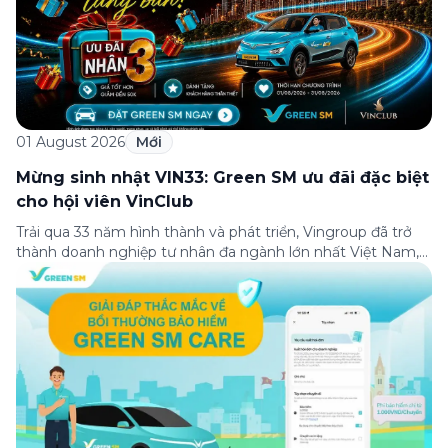
01 August 2026
Mới
Mừng sinh nhật VIN33: Green SM ưu đãi đặc biệt
cho hội viên VinClub
Trải qua 33 năm hình thành và phát triển, Vingroup đã trở
thành doanh nghiệp tư nhân đa ngành lớn nhất Việt Nam,
lọt Top 30 doanh nghiệp lớn nhất Đông Nam Á theo bảng
xếp hạng của Tạp chí Fortune (Mỹ). Nhân kỷ niệm 33 năm
thành lập (8/8/1993 đến 8/8/2026), Green SM trân […]