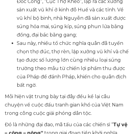
Đốc Công”, “Cục Thợ Khéo”, lập ra các xưởng
sản xuất vũ khí ở kinh đô Huế và các tỉnh. Về
vũ khí bộ binh, nhà Nguyễn đã sản xuất được
súng hỏa mai, súng kíp, súng phun lửa bằng
đồng, đại bác bằng gang;
Sau này, nhiều tổ chức nghĩa quân đã tuyển
chọn thợ đúc, thợ rèn, lập xưởng vũ khí và chế
tạo được số lượng lớn cùng nhiều loại súng
trường theo mẫu từ chiến lợi phẩm thu được
của Pháp để đánh Pháp, khiến cho quân địch
bất ngờ.
Mỗi hiện vật trưng bày tại đây đều kể lại câu
chuyện về cuộc đấu tranh gian khổ của Việt Nam
trong công cuộc giải phóng dân tộc.
Đó là những đại đao, mã tấu của các chiến sĩ “
Tự vệ
– công – nông”
trong giai đoạn tiền khởi nghĩa