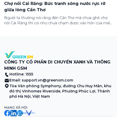
Chợ nổi Cái Răng: Bức tranh sông nước rực rỡ
giữa lòng Cần Thơ
Người ta thường nói rằng đến Cần Thơ mà chưa ghé chợ
nổi Cái Răng thì coi như chưa chạm được vào hồn của miền
Tây. Từng đoàn ghe xuồng chở đầy trái cây rực rỡ, tiếng
máy nổ lách tách hòa cùng tiếng rao mời vang vọng trong
sương sớm, và cả những cây […]
CÔNG TY CỔ PHẦN DI CHUYỂN XANH VÀ THÔNG
MINH GSM
Hotline: 1555
Email:
support.vn@greensm.com
Tòa Văn phòng Symphony, đường Chu Huy Mân, khu
đô thị Vinhomes Riverside, Phường Phúc Lợi, Thành
phố Hà Nội, Việt Nam
MẠNG XÃ HỘI