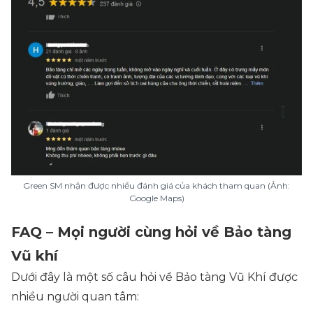
Green SM nhận được nhiều đánh giá của khách tham quan (Ảnh:
Google Maps)
FAQ – Mọi người cùng hỏi về Bảo tàng
Vũ khí
Dưới đây là một số câu hỏi về Bảo tàng Vũ Khí được
nhiều người quan tâm: