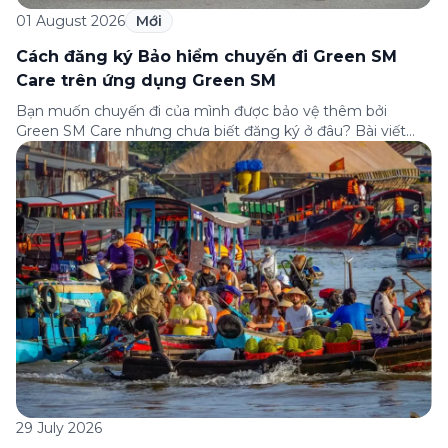
01 August 2026
Mới
Cách đăng ký Bảo hiểm chuyến đi Green SM
Care trên ứng dụng Green SM
Bạn muốn chuyến đi của mình được bảo vệ thêm bởi
Green SM Care nhưng chưa biết đăng ký ở đâu? Bài viết
dưới đây sẽ hướng dẫn chi tiết cách tham gia (và hủy tham
gia) gói bảo hiểm này ngay trên ứng dụng Green SM, cùng
những lưu ý quan trọng trước khi […]
29 July 2026