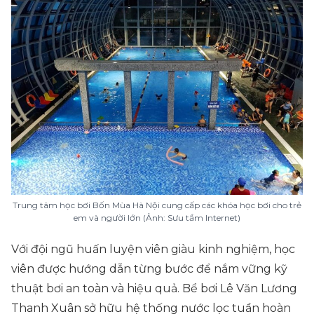
Trung tâm học bơi Bốn Mùa Hà Nội cung cấp các khóa học bơi cho trẻ
em và người lớn (Ảnh: Sưu tầm Internet)
Với đội ngũ huấn luyện viên giàu kinh nghiệm, học
viên được hướng dẫn từng bước để nắm vững kỹ
thuật bơi an toàn và hiệu quả. Bể bơi Lê Văn Lương
Thanh Xuân sở hữu hệ thống nước lọc tuần hoàn