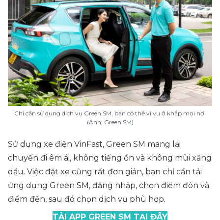
Chỉ cần sử dụng dịch vụ Green SM, bạn có thể vi vu ở khắp mọi nơi
(Ảnh: Green SM)
Sử dụng xe điện VinFast, Green SM mang lại
chuyến đi êm ái, không tiếng ồn và không mùi xăng
dầu. Việc đặt xe cũng rất đơn giản, bạn chỉ cần tải
ứng dụng Green SM, đăng nhập, chọn điểm đón và
điểm đến, sau đó chọn dịch vụ phù hợp.
TẢI APP GREEN SM TẠI ĐÂY