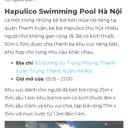
Hapulico Swimming Pool Hà Nội
Là một trong những bể bơi bốn mùa nổi tiếng tại
quận Thanh Xuân, bể bơi Hapulico thu hút nhiều
người nhờ không gian rộng rãi. Bể có kích thước
50m x 15m, được chia thành ba khu vực riêng biệt,
phù hợp cho từng nhu cầu khác nhau.
Địa chỉ
:
83 Đường Vũ Trọng Phụng, Thanh
Xuân Trung, Thanh Xuân, Hà Nội
.
Giờ mở cửa
: 05:15 – 21:00.
Khu vực dành cho người đã biết bơi rộng 25m x
15m, sâu 1.4m; khu bơi trẻ em có kích thước 8m x
15m, sâu 0.6m; và khu vui chơi, tập bơi rộng 17m x
15m, với mực nước từ 1.3m đến 1.4m.