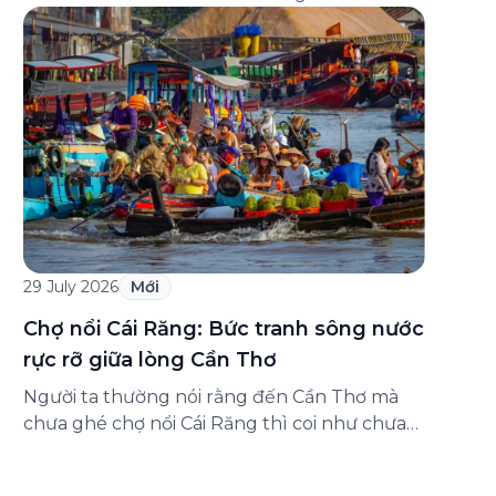
đăng ký ở đâu? Bài viết dưới đây sẽ hướng
dẫn chi tiết cách tham gia (và hủy tham gia)
gói bảo hiểm này ngay trên ứng dụng Green
SM, cùng những lưu ý quan trọng trước khi
[…]
29 July 2026
Mới
Chợ nổi Cái Răng: Bức tranh sông nước
rực rỡ giữa lòng Cần Thơ
Người ta thường nói rằng đến Cần Thơ mà
chưa ghé chợ nổi Cái Răng thì coi như chưa
chạm được vào hồn của miền Tây. Từng
đoàn ghe xuồng chở đầy trái cây rực rỡ, tiếng