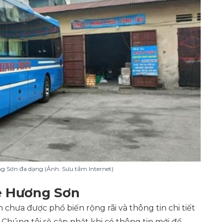
ng Sơn đa dạng (Ảnh: Sưu tầm Internet)
xe Hương Sơn
 chưa được phổ biến rộng rãi và thông tin chi tiết
 Chúng tôi sẽ cập nhật khi có thông tin mới để