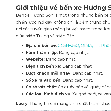
Giới thiệu về bến xe Hương 
Bến xe Hương Sơn là một trong những bến xe qu
chiến lược, nơi đây không chỉ là điểm trung chu
nối các tuyến giao thông huyết mạch trong khu
giữa miền Trung và miền Bắc.
Địa chỉ bến xe:
GC5H+J6Q, QL8A, TT. Phố 
Năm thành lập:
Đang cập nhật.
Website:
Đang cập nhật.
Diện tích bến xe:
Đang cập nhật.
Lượt khách mỗi ngày:
Đang cập nhật.
Số xe ra vào bến:
Đang cập nhật.
Cơ sở vật chất:
Có quầy bán vé, quầy hàng 
Các loại hình dịch vụ:
Xe ghế ngồi, xe vận
Lưu ý:
Thông tin chỉ mang tính chất tham khảo v