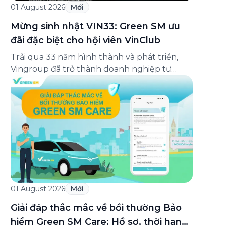
01 August 2026
Mới
Mừng sinh nhật VIN33: Green SM ưu
đãi đặc biệt cho hội viên VinClub
Trải qua 33 năm hình thành và phát triển,
Vingroup đã trở thành doanh nghiệp tư
nhân đa ngành lớn nhất Việt Nam, lọt Top 30
doanh nghiệp lớn nhất Đông Nam Á theo
bảng xếp hạng của Tạp chí Fortune (Mỹ).
Nhân kỷ niệm 33 năm thành lập (8/8/1993
đến 8/8/2026), Green SM trân […]
01 August 2026
Mới
Giải đáp thắc mắc về bồi thường Bảo
hiểm Green SM Care: Hồ sơ, thời hạn