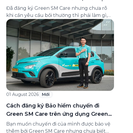
và cách liên hệ hỗ trợ
Đã đăng ký Green SM Care nhưng chưa rõ
khi cần yêu cầu bồi thường thì phải làm gì,
hồ sơ ra sao, hay giấy chứng nhận bảo hiểm
tìm ở đâu? Bài viết này tổng hợp đầy đủ các
câu hỏi thường gặp nhất về quy trình bồi
thường và hỗ trợ của Green […]
01 August 2026
Mới
Cách đăng ký Bảo hiểm chuyến đi
Green SM Care trên ứng dụng Green
SM
Bạn muốn chuyến đi của mình được bảo vệ
thêm bởi Green SM Care nhưng chưa biết