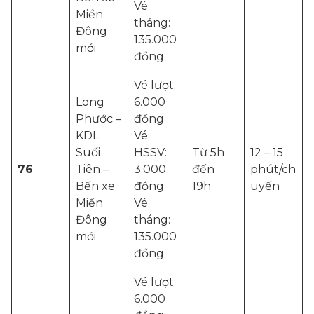
Vé
Miền
tháng:
Đông
135.000
mới
đồng
Vé lượt:
Long
6.000
Phước –
đồng
KDL
Vé
Suối
HSSV:
Từ 5h
12 – 15
76
Tiên –
3.000
đến
phút/ch
Bến xe
đồng
19h
uyến
Miền
Vé
Đông
tháng:
mới
135.000
đồng
Vé lượt:
6.000