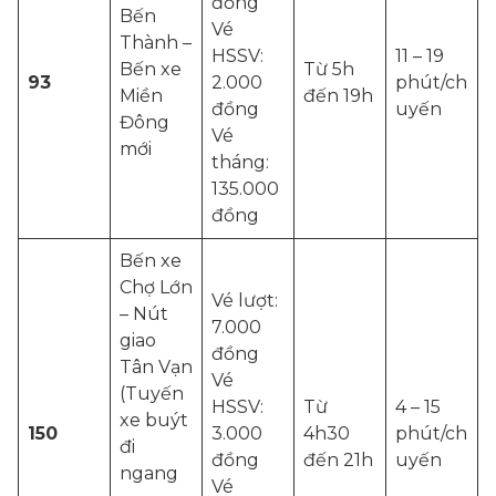
đồng
Bến
Vé
Thành –
HSSV:
11 – 19
Bến xe
Từ 5h
93
2.000
phút/ch
Miền
đến 19h
đồng
uyến
Đông
Vé
mới
tháng:
135.000
đồng
Bến xe
Chợ Lớn
Vé lượt:
– Nút
7.000
giao
đồng
Tân Vạn
Vé
(Tuyến
HSSV:
Từ
4 – 15
xe buýt
150
3.000
4h30
phút/ch
đi
đồng
đến 21h
uyến
ngang
Vé