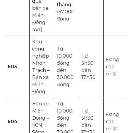
qua
tháng:
bến xe
157.000
Miền
đồng
Đông
mới)
Khu
công
Từ
nghiệp
10.000
Từ
Đang
Nhơn
đồng
5h30
603
cập
Trạch –
đến
đến
nhật
Bến xe
30.000
17h30
Miền
đồng
Đông
Bến xe
Từ
Miền
10.000
Từ
Đang
Đông –
đồng
5h30
604
cập
KCN
đến
đến
nhật
Sông
30.000
17h30