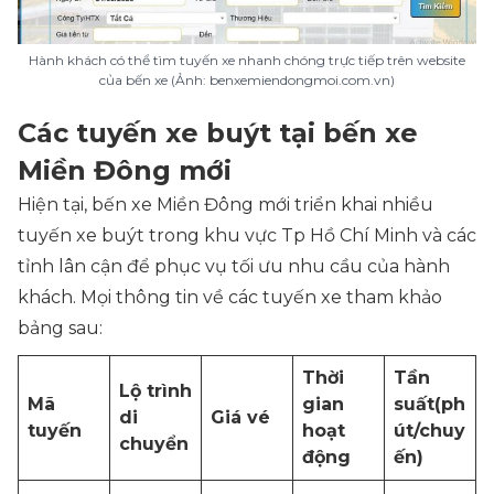
Hành khách có thể tìm tuyến xe nhanh chóng trực tiếp trên website
của bến xe (Ảnh: benxemiendongmoi.com.vn)
Các tuyến xe buýt tại bến xe
Miền Đông mới
Hiện tại, bến xe Miền Đông mới triển khai nhiều
tuyến xe buýt trong khu vực Tp Hồ Chí Minh và các
tỉnh lân cận để phục vụ tối ưu nhu cầu của hành
khách. Mọi thông tin về các tuyến xe tham khảo
bảng sau:
Thời
Tần
Lộ trình
Mã
gian
suất(ph
di
Giá vé
tuyến
hoạt
út/chuy
chuyển
động
ến)