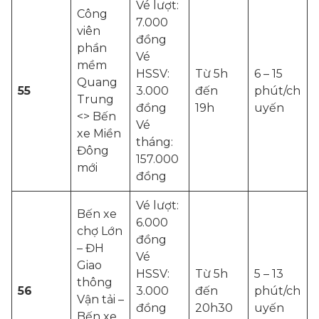
Vé lượt:
Công
7.000
viên
đồng
phần
Vé
mềm
HSSV:
Từ 5h
6 – 15
Quang
55
3.000
đến
phút/ch
Trung
đồng
19h
uyến
<> Bến
Vé
xe Miền
tháng:
Đông
157.000
mới
đồng
Vé lượt:
Bến xe
6.000
chợ Lớn
đồng
– ĐH
Vé
Giao
HSSV:
Từ 5h
5 – 13
thông
56
3.000
đến
phút/ch
Vận tải –
đồng
20h30
uyến
Bến xe