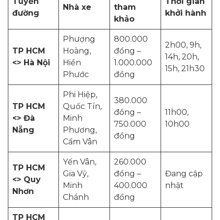
Tuyến
Thời gian
Nhà xe
tham
đường
khởi hành
khảo
Phượng
800.000
2h00, 9h,
TP HCM
Hoàng,
đồng –
14h, 20h,
<> Hà Nội
Hiền
1.000.000
15h, 21h30
Phước
đồng
Phi Hiệp,
380.000
TP HCM
Quốc Tín,
đồng –
11h00,
<> Đà
Minh
750.000
10h00
Nẵng
Phương,
đồng
Cẩm Vân
Yến Vân,
260.000
TP HCM
Gia Vỹ,
đồng –
Đang cập
<> Quy
Minh
400.000
nhật
Nhơn
Chánh
đồng
TP HCM