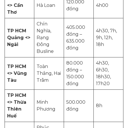
120.000
<> Cần
Hà Loan
4h00
đồng
Thơ
Chín
405.000
TP HCM
Nghĩa,
4h30, 7h,
đồng –
Quảng <>
Rạng
9h, 12h,
635.000
Ngãi
Đông
18h
đồng
Busline
80.000
4h30,
TP HCM
Toàn
đồng –
6h30,
<> Vũng
Thắng, Hai
150.000
18h30,
Tàu
Trâm
đồng
17h20
TP HCM
<> Thừa
Minh
500.000
8h
Thiên
Phương
đồng
Huế
Phúc