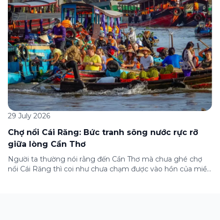
29 July 2026
Chợ nổi Cái Răng: Bức tranh sông nước rực rỡ
giữa lòng Cần Thơ
Người ta thường nói rằng đến Cần Thơ mà chưa ghé chợ
nổi Cái Răng thì coi như chưa chạm được vào hồn của miền
Tây. Từng đoàn ghe xuồng chở đầy trái cây rực rỡ, tiếng
máy nổ lách tách hòa cùng tiếng rao mời vang vọng trong
sương sớm, và cả những cây […]