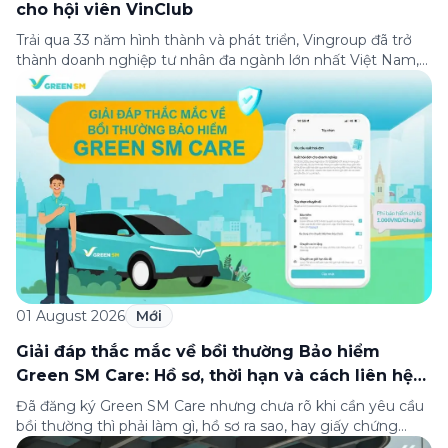
cho hội viên VinClub
Trải qua 33 năm hình thành và phát triển, Vingroup đã trở
thành doanh nghiệp tư nhân đa ngành lớn nhất Việt Nam,
lọt Top 30 doanh nghiệp lớn nhất Đông Nam Á theo bảng
xếp hạng của Tạp chí Fortune (Mỹ). Nhân kỷ niệm 33 năm
thành lập (8/8/1993 đến 8/8/2026), Green SM trân […]
01 August 2026
Mới
Giải đáp thắc mắc về bồi thường Bảo hiểm
Green SM Care: Hồ sơ, thời hạn và cách liên hệ
hỗ trợ
Đã đăng ký Green SM Care nhưng chưa rõ khi cần yêu cầu
bồi thường thì phải làm gì, hồ sơ ra sao, hay giấy chứng
nhận bảo hiểm tìm ở đâu? Bài viết này tổng hợp đầy đủ các