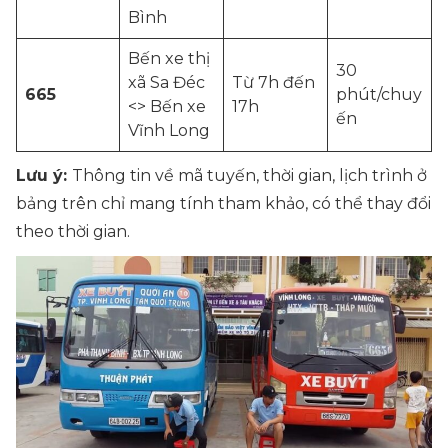
Bình
Bến xe thị
30
xã Sa Đéc
Từ 7h đến
665
phút/chuy
<> Bến xe
17h
ến
Vĩnh Long
Lưu ý:
Thông tin về mã tuyến, thời gian, lịch trình ở
bảng trên chỉ mang tính tham khảo, có thể thay đổi
theo thời gian.