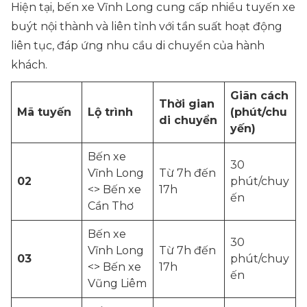
Hiện tại, bến xe Vĩnh Long cung cấp nhiều tuyến xe
buýt nội thành và liên tỉnh với tần suất hoạt động
liên tục, đáp ứng nhu cầu di chuyển của hành
khách.
Giãn cách
Thời gian
Mã tuyến
Lộ trình
(phút/chu
di chuyển
yến)
Bến xe
30
Vĩnh Long
Từ 7h đến
02
phút/chuy
<> Bến xe
17h
ến
Cần Thơ
Bến xe
30
Vĩnh Long
Từ 7h đến
03
phút/chuy
<> Bến xe
17h
ến
Vũng Liêm