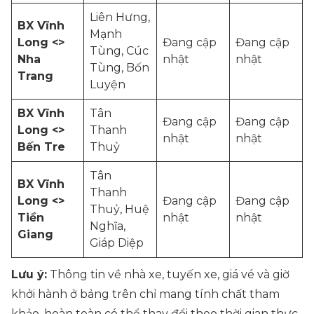
Liên Hưng,
BX Vĩnh
Mạnh
Long <>
Đang cập
Đang cập
Tùng, Cúc
Nha
nhật
nhật
Tùng, Bốn
Trang
Luyện
BX Vĩnh
Tân
Đang cập
Đang cập
Long <>
Thanh
nhật
nhật
Bến Tre
Thuỷ
Tân
BX Vĩnh
Thanh
Long <>
Đang cập
Đang cập
Thuỷ, Huệ
Tiền
nhật
nhật
Nghĩa,
Giang
Giáp Diệp
Lưu ý:
Thông tin về nhà xe, tuyến xe, giá vé và giờ
khởi hành ở bảng trên chỉ mang tính chất tham
khảo, hoàn toàn có thể thay đổi theo thời gian thực