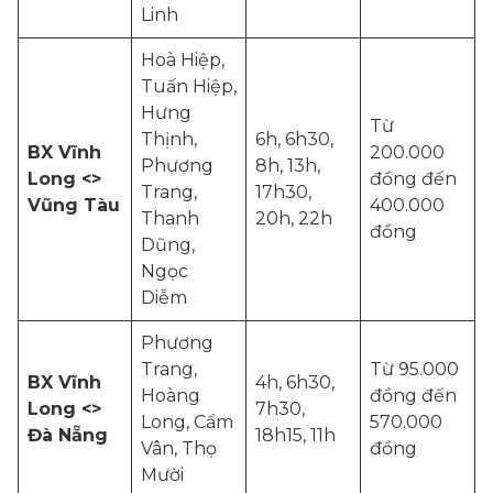
Linh
Hoà Hiệp,
Tuấn Hiệp,
Hưng
Từ
Thịnh,
6h, 6h30,
BX Vĩnh
200.000
Phương
8h, 13h,
Long <>
đồng đến
Trang,
17h30,
Vũng Tàu
400.000
Thanh
20h, 22h
đồng
Dũng,
Ngọc
Diễm
Phương
Trang,
Từ 95.000
BX Vĩnh
4h, 6h30,
Hoàng
đồng đến
Long <>
7h30,
Long, Cẩm
570.000
Đà Nẵng
18h15, 11h
Vân, Thọ
đồng
Mười