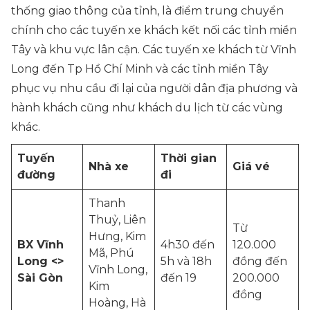
thống giao thông của tỉnh, là điểm trung chuyển
chính cho các tuyến xe khách kết nối các tỉnh miền
Tây và khu vực lân cận. Các tuyến xe khách từ Vĩnh
Long đến Tp Hồ Chí Minh và các tỉnh miền Tây
phục vụ nhu cầu đi lại của người dân địa phương và
hành khách cũng như khách du lịch từ các vùng
khác.
Tuyến
Thời gian
Nhà xe
Giá vé
đường
đi
Thanh
Thuỷ, Liên
Từ
Hưng, Kim
BX Vĩnh
4h30 đến
120.000
Mã, Phú
Long <>
5h và 18h
đồng đến
Vĩnh Long,
Sài Gòn
đến 19
200.000
Kim
đồng
Hoàng, Hà