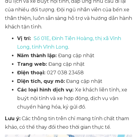
du lịch và xe buýt nội tỉnh, đáp ứng nhu cầu đi lại
của nhiều đối tượng. Đội ngũ nhân viên của bến xe
thân thiện, luôn sẵn sàng hỗ trợ và hướng dẫn hành
khách tận tình.
Vị trí:
Số 01E, Đinh Tiên Hoàng, thị xã Vĩnh
Long, tỉnh Vĩnh Long
.
Năm thành lập:
Đang cập nhật
Trang web:
Đang cập nhật
Điện thoại:
027 038 23458
Diện tích, quy mô:
Đang cập nhật
Các loại hình dịch vụ:
Xe khách liên tỉnh, xe
buýt nội tỉnh và xe hợp động, dịch vụ vận
chuyển hàng hóa, ký gửi đồ.
Lưu ý:
Các thông tin trên chỉ mang tính chất tham
khảo, có thể thay đổi theo thời gian thực tế.