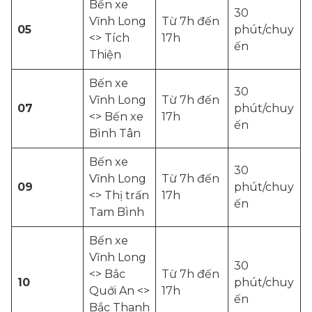
Bến xe
30
Vĩnh Long
Từ 7h đến
05
phút/chuy
<> Tích
17h
ến
Thiện
Bến xe
30
Vĩnh Long
Từ 7h đến
07
phút/chuy
<> Bến xe
17h
ến
Bình Tân
Bến xe
30
Vĩnh Long
Từ 7h đến
09
phút/chuy
<> Thị trấn
17h
ến
Tam Bình
Bến xe
Vĩnh Long
30
<> Bắc
Từ 7h đến
10
phút/chuy
Quới An <>
17h
ến
Bắc Thanh