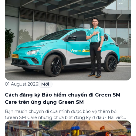
câu hỏi thường gặp nhất về quy trình bồi thường và hỗ trợ
của Green […]
01 August 2026
Mới
Cách đăng ký Bảo hiểm chuyến đi Green SM
Care trên ứng dụng Green SM
Bạn muốn chuyến đi của mình được bảo vệ thêm bởi
Green SM Care nhưng chưa biết đăng ký ở đâu? Bài viết
dưới đây sẽ hướng dẫn chi tiết cách tham gia (và hủy tham
gia) gói bảo hiểm này ngay trên ứng dụng Green SM, cùng
những lưu ý quan trọng trước khi […]