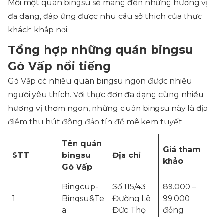
Mỗi một quán bingsu sẽ mang đến những hương vị
đa dạng, đáp ứng được nhu cầu sở thích của thực
khách khắp nơi.
Tổng hợp những quán bingsu
Gò Vấp nổi tiếng
Gò Vấp có nhiều quán bingsu ngon được nhiều
người yêu thích. Với thực đơn đa dạng cùng nhiều
hương vị thơm ngon, những quán bingsu này là địa
điểm thu hút đông đảo tín đồ mê kem tuyết.
Tên quán
Giá tham
STT
bingsu
Địa chỉ
khảo
Gò Vấp
Bingcup-
Số 115/43
89.000 –
1
Bingsu&Te
Đường Lê
99.000
a
Đức Thọ
đồng