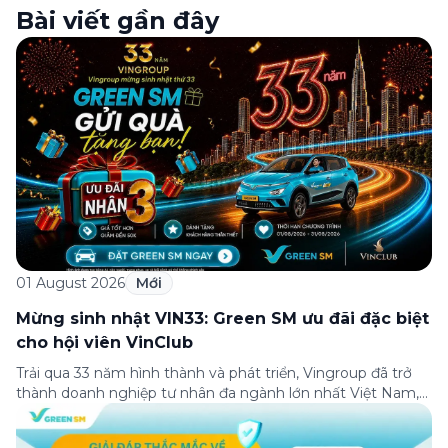
Bài viết gần đây
01 August 2026
Mới
Mừng sinh nhật VIN33: Green SM ưu đãi đặc biệt
cho hội viên VinClub
Trải qua 33 năm hình thành và phát triển, Vingroup đã trở
thành doanh nghiệp tư nhân đa ngành lớn nhất Việt Nam,
lọt Top 30 doanh nghiệp lớn nhất Đông Nam Á theo bảng
xếp hạng của Tạp chí Fortune (Mỹ). Nhân kỷ niệm 33 năm