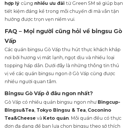
hợp lý
cùng
nhiều ưu đãi
từ Green SM sẽ giúp bạn
tiết kiệm đáng kể trong mỗi chuyến đi mà vẫn tận
hưởng được trọn vẹn niềm vui.
FAQ – Mọi người cũng hỏi về bingsu Gò
Vấp
Các quán bingsu Gò Vấp thu hút thực khách khắp
nơi bởi hương vị mát lạnh, ngọt dịu và nhiều loại
topping hấp dẫn. Dưới đây là những thông tin thú
vị về các quán bingsu ngon ở Gò Vấp cũng được
nhiều người quan tâm.
Bingsu Gò Vấp ở đâu ngon nhất?
Gò Vấp có nhiều quán bingsu ngon như
Bingcup-
Bingsu&Tea
,
Tokyo Bingsu & Tea
,
Coconino
Tea&Cheese
và
Keto quán
. Mỗi quán đều có thực
đơn đa dạng để bạn lựa chọn bingsu theo sở thích