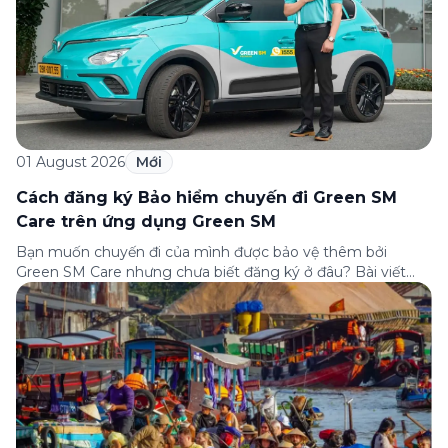
01 August 2026
Mới
Cách đăng ký Bảo hiểm chuyến đi Green SM
Care trên ứng dụng Green SM
Bạn muốn chuyến đi của mình được bảo vệ thêm bởi
Green SM Care nhưng chưa biết đăng ký ở đâu? Bài viết
dưới đây sẽ hướng dẫn chi tiết cách tham gia (và hủy tham
gia) gói bảo hiểm này ngay trên ứng dụng Green SM, cùng
những lưu ý quan trọng trước khi […]