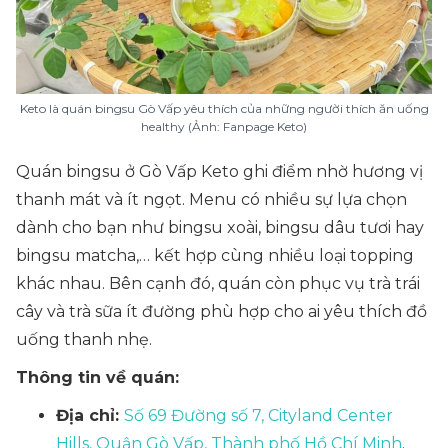
Keto là quán bingsu Gò Vấp yêu thích của những người thích ăn uống
healthy (Ảnh: Fanpage Keto)
Quán bingsu ở Gò Vấp Keto ghi điểm nhờ hương vị
thanh mát và ít ngọt. Menu có nhiều sự lựa chọn
dành cho bạn như bingsu xoài, bingsu dâu tươi hay
bingsu matcha,… kết hợp cùng nhiều loại topping
khác nhau. Bên cạnh đó, quán còn phục vụ trà trái
cây và trà sữa ít đường phù hợp cho ai yêu thích đồ
uống thanh nhẹ.
Thông tin về quán:
Địa chỉ:
Số 69 Đường số 7, Cityland Center
Hills, Quận Gò Vấp, Thành phố Hồ Chí Minh
.