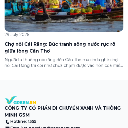
29 July 2026
Chợ nổi Cái Răng: Bức tranh sông nước rực rỡ
giữa lòng Cần Thơ
Người ta thường nói rằng đến Cần Thơ mà chưa ghé chợ
nổi Cái Răng thì coi như chưa chạm được vào hồn của miền
Tây. Từng đoàn ghe xuồng chở đầy trái cây rực rỡ, tiếng
máy nổ lách tách hòa cùng tiếng rao mời vang vọng trong
sương sớm, và cả những cây […]
CÔNG TY CỔ PHẦN DI CHUYỂN XANH VÀ THÔNG
MINH GSM
Hotline: 1555