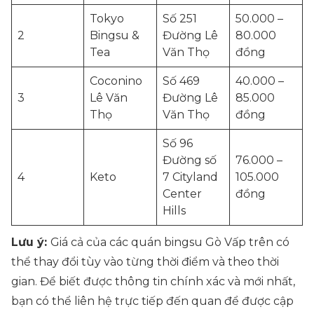
Tokyo
Số 251
50.000 –
2
Bingsu &
Đường Lê
80.000
Tea
Văn Thọ
đồng
Coconino
Số 469
40.000 –
3
Lê Văn
Đường Lê
85.000
Thọ
Văn Thọ
đồng
Số 96
Đường số
76.000 –
4
Keto
7 Cityland
105.000
Center
đồng
Hills
Lưu ý:
Giá cả của các quán bingsu Gò Vấp trên có
thể thay đổi tùy vào từng thời điểm và theo thời
gian. Để biết được thông tin chính xác và mới nhất,
bạn có thể liên hệ trực tiếp đến quan để được cập