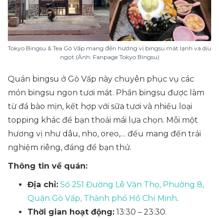
Tokyo Bingsu & Tea Gò Vấp mang đến hương vị bingsu mát lạnh và dịu
ngọt (Ảnh: Fanpage Tokyo Bingsu)
Quán bingsu ở Gò Vấp này chuyên phục vụ các
món bingsu ngon tươi mát. Phần bingsu được làm
từ đá bào mịn, kết hợp với sữa tươi và nhiều loại
topping khác để bạn thoải mái lựa chọn. Mỗi một
hương vị như dâu, nho, oreo,… đều mang đến trải
nghiệm riêng, đáng để bạn thử.
Thông tin về quán:
Địa chỉ:
Số 251 Đường Lê Văn Thọ, Phường 8,
Quận Gò Vấp, Thành phố Hồ Chí Minh
.
Thời gian hoạt động:
13:30 – 23:30.