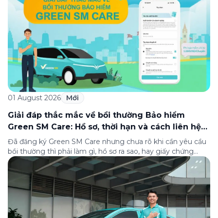
thành lập (8/8/1993 đến 8/8/2026), Green SM trân […]
01 August 2026
Mới
Giải đáp thắc mắc về bồi thường Bảo hiểm
Green SM Care: Hồ sơ, thời hạn và cách liên hệ
hỗ trợ
Đã đăng ký Green SM Care nhưng chưa rõ khi cần yêu cầu
bồi thường thì phải làm gì, hồ sơ ra sao, hay giấy chứng
nhận bảo hiểm tìm ở đâu? Bài viết này tổng hợp đầy đủ các
câu hỏi thường gặp nhất về quy trình bồi thường và hỗ trợ
của Green […]