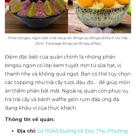
Phần bingsu ngon bắt mắt tại quán Bingcup-Bingsu&Tea ở Gò Vấp
(Ảnh: Fanpage Bingcup-Bingsu&Tea)
Điểm đặc biệt của quán chính là những phần
bingsu ngon có lớp kem tuyết mịn từ sữa hạt, vị
thanh nhẹ và không quá ngọt. Bạn có thể tùy chọn
các topping như trái cây tươi, đậu đỏ,… để giúp món
ăn thêm phần bắt mắt. Ngoài ra, quán còn phục vụ
trà trái cây và bánh waffle giòn rụm đáp ứng đa
dạng khẩu vị của thực khách.
Thông tin về quán:
Địa chỉ:
Số 115/43 Đường Lê Đức Thọ, Phường