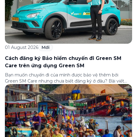
01 August 2026
Mới
Cách đăng ký Bảo hiểm chuyến đi Green SM
Care trên ứng dụng Green SM
Bạn muốn chuyến đi của mình được bảo vệ thêm bởi
Green SM Care nhưng chưa biết đăng ký ở đâu? Bài viết
dưới đây sẽ hướng dẫn chi tiết cách tham gia (và hủy tham
gia) gói bảo hiểm này ngay trên ứng dụng Green SM, cùng
những lưu ý quan trọng trước khi […]