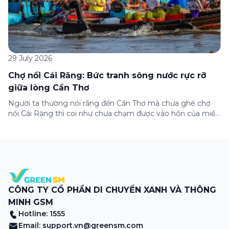
29 July 2026
Chợ nổi Cái Răng: Bức tranh sông nước rực rỡ
giữa lòng Cần Thơ
Người ta thường nói rằng đến Cần Thơ mà chưa ghé chợ
nổi Cái Răng thì coi như chưa chạm được vào hồn của miền
Tây. Từng đoàn ghe xuồng chở đầy trái cây rực rỡ, tiếng
máy nổ lách tách hòa cùng tiếng rao mời vang vọng trong
sương sớm, và cả những cây […]
CÔNG TY CỔ PHẦN DI CHUYỂN XANH VÀ THÔNG
MINH GSM
Hotline: 1555
Email:
support.vn@greensm.com