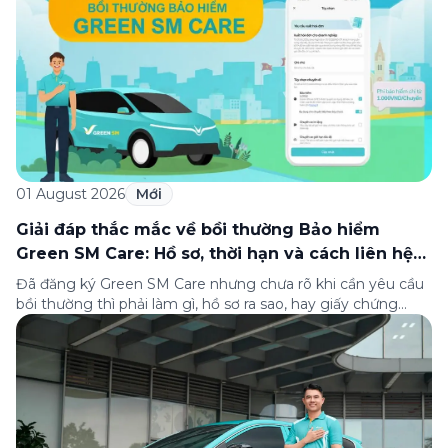
01 August 2026
Mới
Giải đáp thắc mắc về bồi thường Bảo hiểm
Green SM Care: Hồ sơ, thời hạn và cách liên hệ
hỗ trợ
Đã đăng ký Green SM Care nhưng chưa rõ khi cần yêu cầu
bồi thường thì phải làm gì, hồ sơ ra sao, hay giấy chứng
nhận bảo hiểm tìm ở đâu? Bài viết này tổng hợp đầy đủ các
câu hỏi thường gặp nhất về quy trình bồi thường và hỗ trợ
của Green […]