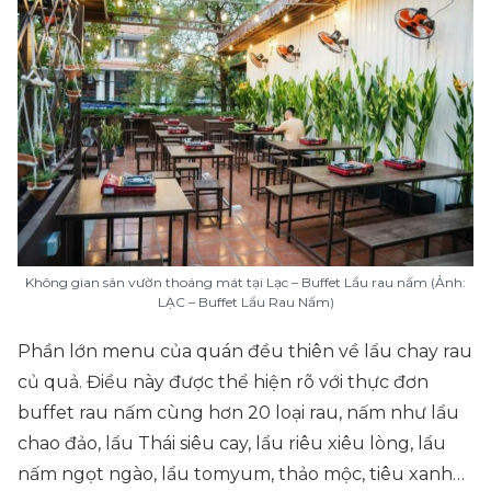
Không gian sân vườn thoáng mát tại Lạc – Buffet Lẩu rau nấm (Ảnh:
LẠC – Buffet Lẩu Rau Nấm)
Phần lớn menu của quán đều thiên về lẩu chay rau
củ quả. Điều này được thể hiện rõ với thực đơn
buffet rau nấm cùng hơn 20 loại rau, nấm như lẩu
chao đảo, lẩu Thái siêu cay, lẩu riêu xiêu lòng, lẩu
nấm ngọt ngào, lẩu tomyum, thảo mộc, tiêu xanh…