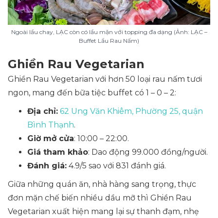
Ngoài lẩu chay, LẠC còn có lẩu mặn với topping đa dạng (Ảnh: LẠC –
Buffet Lẩu Rau Nấm)
Ghiền Rau Vegetarian
Ghiền Rau Vegetarian với hơn 50 loại rau nấm tươi
ngon, mang đến bữa tiệc buffet có 1 – 0 – 2:
Địa chỉ:
62 Ung Văn Khiêm, Phường 25, quận
Bình Thạnh
.
Giờ mở cửa
: 10:00 – 22:00.
Giá tham khảo
: Dao động 99.000 đồng/người.
Đánh giá:
4.9/5 sao với 831 đánh giá.
Giữa những quán ăn, nhà hàng sang trọng, thực
đơn mặn chế biến nhiều dầu mỡ thì Ghiền Rau
Vegetarian xuất hiện mang lại sự thanh đạm, nhẹ