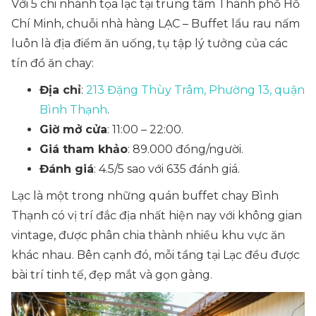
Với 5 chi nhánh tọa lạc tại trung tâm Thành phố Hồ
Chí Minh, chuỗi nhà hàng LẠC – Buffet lẩu rau nấm
luôn là địa điểm ăn uống, tụ tập lý tưởng của các
tín đồ ăn chay:
Địa chỉ
:
213 Đặng Thùy Trâm, Phường 13, quận
Bình Thạnh
.
Giờ mở cửa
: 11:00 – 22:00.
Giá tham khảo
: 89.000 đồng/người.
Đánh giá
: 4.5/5 sao với 635 đánh giá.
Lạc là một trong những quán buffet chay Bình
Thạnh có vị trí đắc địa nhất hiện nay với không gian
vintage, được phân chia thành nhiều khu vực ăn
khác nhau. Bên cạnh đó, mỗi tầng tại Lạc đều được
bài trí tinh tế, đẹp mắt và gọn gàng.