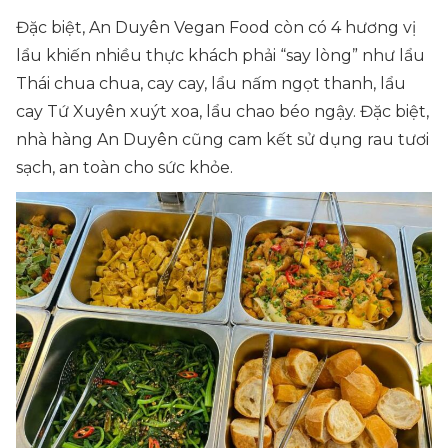
Đặc biệt, An Duyên Vegan Food còn có 4 hương vị
lẩu khiến nhiều thực khách phải “say lòng” như lẩu
Thái chua chua, cay cay, lẩu nấm ngọt thanh, lẩu
cay Tứ Xuyên xuýt xoa, lẩu chao béo ngậy. Đặc biệt,
nhà hàng An Duyên cũng cam kết sử dụng rau tươi
sạch, an toàn cho sức khỏe.