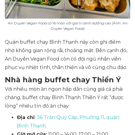
An Duyên Vegan Food có 16 món với giá trị dinh dưỡng cao (Ảnh: An
Duyên Vegan Food)
Quán buffet chay Bình Thạnh này còn ghi điểm
nhờ không gian rộng rãi, thoáng mát. Bên cạnh đó,
An Duyên Vegan Food còn có đội ngũ nhân viên
phục vụ nhiệt tình, thân thiện và vô cùng chu đáo.
Nhà hàng buffet chay Thiền Ý
Với nhiều món ăn ngon hấp dẫn cùng giá cả phải
chăng, buffet chay Bình Thạnh Thiên Ý rất “được
lòng” nhiều tín đồ ăn chay:
Địa chỉ
:
36 Trần Quý Cáp, Phường 11, quận
Bình Thạnh
.
Giờ mở cửa:
11:00 – 14:00, 17:00 – 21:00.