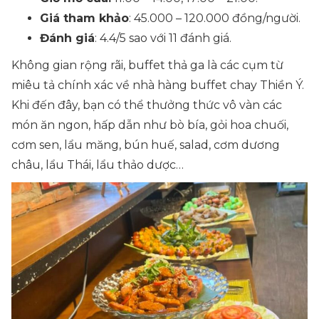
Giá tham khảo
: 45.000 – 120.000 đồng/người.
Đánh giá
: 4.4/5 sao với 11 đánh giá.
Không gian rộng rãi, buffet thả ga là các cụm từ
miêu tả chính xác về nhà hàng buffet chay Thiền Ý.
Khi đến đây, bạn có thể thưởng thức vô vàn các
món ăn ngon, hấp dẫn như bò bía, gỏi hoa chuối,
cơm sen, lẩu măng, bún huế, salad, cơm dương
châu, lẩu Thái, lẩu thảo dược…