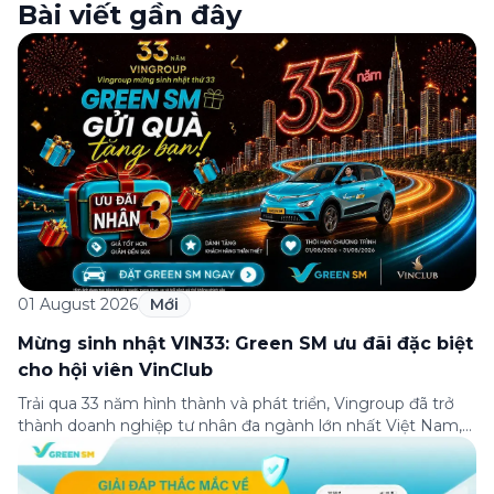
Bài viết gần đây
01 August 2026
Mới
Mừng sinh nhật VIN33: Green SM ưu đãi đặc biệt
cho hội viên VinClub
Trải qua 33 năm hình thành và phát triển, Vingroup đã trở
thành doanh nghiệp tư nhân đa ngành lớn nhất Việt Nam,
lọt Top 30 doanh nghiệp lớn nhất Đông Nam Á theo bảng
xếp hạng của Tạp chí Fortune (Mỹ). Nhân kỷ niệm 33 năm
thành lập (8/8/1993 đến 8/8/2026), Green SM trân […]