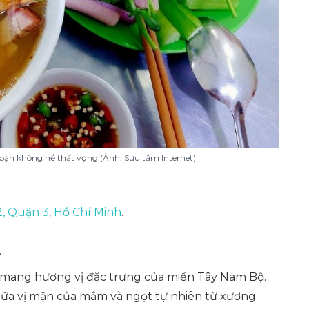
ạn không hề thất vọng (Ảnh: Sưu tầm Internet)
, Quận 3, Hồ Chí Minh
.
.
mang hương vị đặc trưng của miền Tây Nam Bộ.
iữa vị mặn của mắm và ngọt tự nhiên từ xương