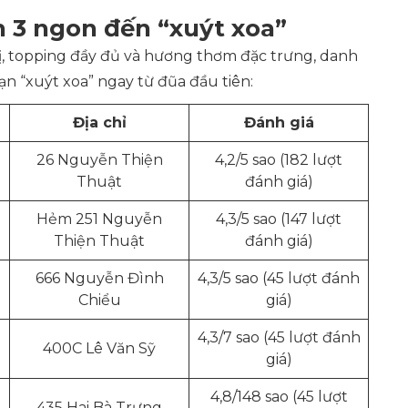
3 ngon đến “xuýt xoa”
, topping đầy đủ và hương thơm đặc trưng, danh
 “xuýt xoa” ngay từ đũa đầu tiên:
Địa chỉ
Đánh giá
26 Nguyễn Thiện
4,2/5 sao (182 lượt
Thuật
đánh giá)
Hẻm 251 Nguyễn
4,3/5 sao (147 lượt
Thiện Thuật
đánh giá)
666 Nguyễn Đình
4,3/5 sao (45 lượt đánh
Chiểu
giá)
4,3/7 sao (45 lượt đánh
400C Lê Văn Sỹ
giá)
4,8/148 sao (45 lượt
435 Hai Bà Trưng