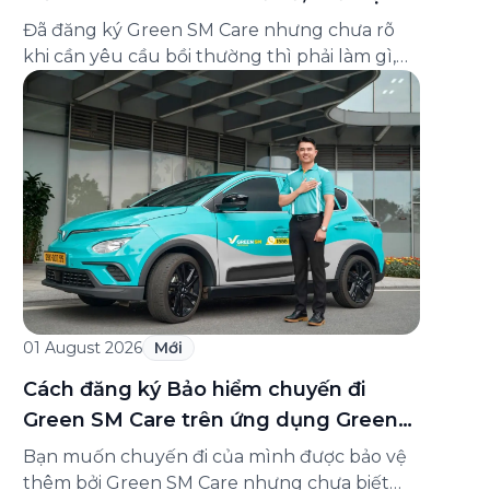
và cách liên hệ hỗ trợ
Đã đăng ký Green SM Care nhưng chưa rõ
khi cần yêu cầu bồi thường thì phải làm gì,
hồ sơ ra sao, hay giấy chứng nhận bảo hiểm
tìm ở đâu? Bài viết này tổng hợp đầy đủ các
câu hỏi thường gặp nhất về quy trình bồi
thường và hỗ trợ của Green […]
01 August 2026
Mới
Cách đăng ký Bảo hiểm chuyến đi
Green SM Care trên ứng dụng Green
SM
Bạn muốn chuyến đi của mình được bảo vệ
thêm bởi Green SM Care nhưng chưa biết