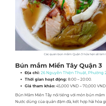
Các quán bún mắm Quận 3 hứa hẹn sẽ làm b
Bún mắm Miền Tây Quận 3
Địa chỉ:
26 Nguyễn Thiện Thuật, Phường 2
Thời gian hoạt động:
8:00 – 20:00.
Giá tham khảo:
45,000 VND – 70,000 VND
Bún Mắm Miền Tây nổi tiếng với món bún mắm 
Nước dùng của quán đậm đà, kết hợp hài hòa g