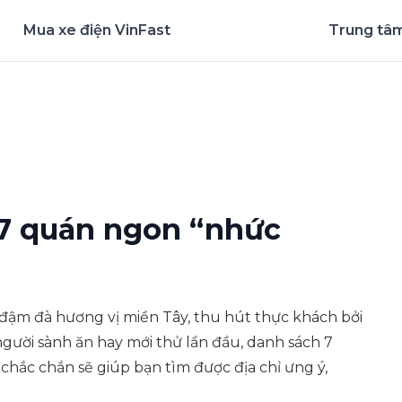
Mua xe điện VinFast
Trung tâm
nghiệm ứng dụng ngay
7 quán ngon “nhức
ậm đà hương vị miền Tây, thu hút thực khách bởi
ười sành ăn hay mới thử lần đầu, danh sách 7
ắc chắn sẽ giúp bạn tìm được địa chỉ ưng ý,