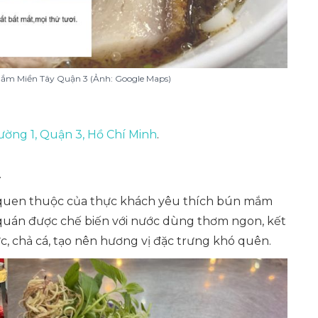
ắm Miền Tây Quận 3 (Ảnh: Google Maps)
ờng 1, Quận 3, Hồ Chí Minh
.
.
 quen thuộc của thực khách yêu thích bún mắm
 quán được chế biến với nước dùng thơm ngon, kết
ực, chả cá, tạo nên hương vị đặc trưng khó quên.