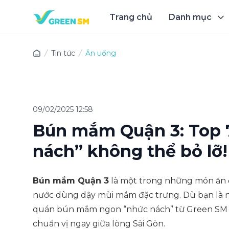
Trang chủ
Danh mục
Trải 
Tin tức
Ăn uống
09/02/2025 12:58
Bún mắm Quận 3: Top 
nách” không thể bỏ lỡ!
Bún mắm Quận 3
là một trong những món ăn đ
nước dùng dậy mùi mắm đặc trưng. Dù bạn là ng
quán bún mắm ngon “nhức nách” từ Green SM ch
chuẩn vị ngay giữa lòng Sài Gòn.