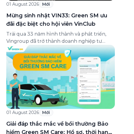
01 August 2026
Mới
Mừng sinh nhật VIN33: Green SM ưu
đãi đặc biệt cho hội viên VinClub
Trải qua 33 năm hình thành và phát triển,
Vingroup đã trở thành doanh nghiệp tư
nhân đa ngành lớn nhất Việt Nam, lọt Top 30
doanh nghiệp lớn nhất Đông Nam Á theo
bảng xếp hạng của Tạp chí Fortune (Mỹ).
Nhân kỷ niệm 33 năm thành lập (8/8/1993
đến 8/8/2026), Green SM trân […]
01 August 2026
Mới
Giải đáp thắc mắc về bồi thường Bảo
hiểm Green SM Care: Hồ sơ, thời hạn