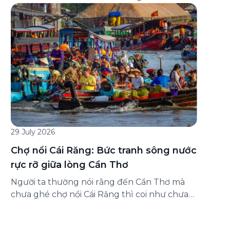
đăng ký ở đâu? Bài viết dưới đây sẽ hướng
dẫn chi tiết cách tham gia (và hủy tham gia)
gói bảo hiểm này ngay trên ứng dụng Green
SM, cùng những lưu ý quan trọng trước khi
[…]
29 July 2026
Chợ nổi Cái Răng: Bức tranh sông nước
rực rỡ giữa lòng Cần Thơ
Người ta thường nói rằng đến Cần Thơ mà
chưa ghé chợ nổi Cái Răng thì coi như chưa
chạm được vào hồn của miền Tây. Từng
đoàn ghe xuồng chở đầy trái cây rực rỡ, tiếng