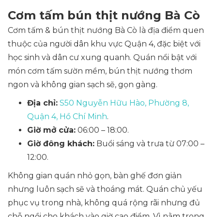
Cơm tấm bún thịt nướng Bà Cò
Cơm tấm & bún thịt nướng Bà Cò là địa điểm quen
thuộc của người dân khu vực Quận 4, đặc biệt với
học sinh và dân cư xung quanh. Quán nổi bật với
món cơm tấm sườn mềm, bún thịt nướng thơm
ngon và không gian sạch sẽ, gọn gàng.
Địa chỉ:
S50 Nguyễn Hữu Hào, Phường 8,
Quận 4, Hồ Chí Minh
.
Giờ mở cửa:
06:00 – 18:00.
Giờ đông khách:
Buổi sáng và trưa từ 07:00 –
12:00.
Không gian quán nhỏ gọn, bàn ghế đơn giản
nhưng luôn sạch sẽ và thoáng mát. Quán chủ yếu
phục vụ trong nhà, không quá rộng rãi nhưng đủ
chỗ ngồi cho khách vào giờ cao điểm. Vì nằm trong