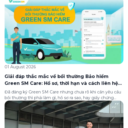
xếp hạng của Tạp chí Fortune (Mỹ). Nhân kỷ niệm 33 năm
thành lập (8/8/1993 đến 8/8/2026), Green SM trân […]
01 August 2026
Giải đáp thắc mắc về bồi thường Bảo hiểm
Green SM Care: Hồ sơ, thời hạn và cách liên hệ
hỗ trợ
Đã đăng ký Green SM Care nhưng chưa rõ khi cần yêu cầu
bồi thường thì phải làm gì, hồ sơ ra sao, hay giấy chứng
nhận bảo hiểm tìm ở đâu? Bài viết này tổng hợp đầy đủ các
câu hỏi thường gặp nhất về quy trình bồi thường và hỗ trợ
của Green […]