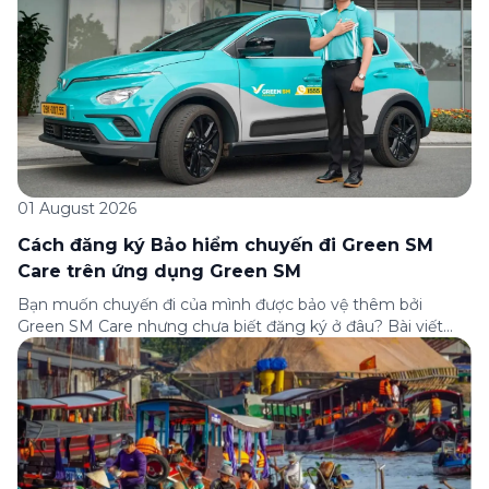
01 August 2026
Cách đăng ký Bảo hiểm chuyến đi Green SM
Care trên ứng dụng Green SM
Bạn muốn chuyến đi của mình được bảo vệ thêm bởi
Green SM Care nhưng chưa biết đăng ký ở đâu? Bài viết
dưới đây sẽ hướng dẫn chi tiết cách tham gia (và hủy tham
gia) gói bảo hiểm này ngay trên ứng dụng Green SM, cùng
những lưu ý quan trọng trước khi […]