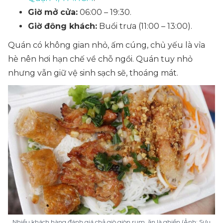
Giờ mở cửa:
06:00 – 19:30.
Giờ đông khách:
Buổi trưa (11:00 – 13:00).
Quán có không gian nhỏ, ấm cúng, chủ yếu là vỉa
hè nên hơi hạn chế về chỗ ngồi. Quán tuy nhỏ
nhưng vẫn giữ vệ sinh sạch sẽ, thoáng mát.
Nhiều khách hàng đánh giá chả giò giòn rụm, ăn là ghiền (Ảnh: Sưu