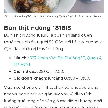
Bún thịt nướng 3G hấp dẫn giữa lòng Quận 4 (Ảnh: Sưu tầm Internet)
Bún thịt nướng 181BIS
Bún Thịt Nướng 181BIS là quán ăn sáng quen
thuộc của nhiều người Sài Gòn, nổi bật với hương vị
đậm đà chuẩn vị truyền thống.
Địa chỉ:
527 Đoàn Văn Bơ, Phường 13, Quận 4,
TP. HCM
.
Giờ mở cửa:
05:00 – 12:00.
Giờ đông khách:
Khoảng 07:00 – 10:00.
Quán có không gian nhỏ, chủ yếu phục vụ trong
nhà với bàn ghế đơn giản, sạch sẽ. Vì diện tích
không quá rộng nên vào giờ cao điểm thường phải
chờ chỗ. Tuy không quá sang trọng, nhưng không