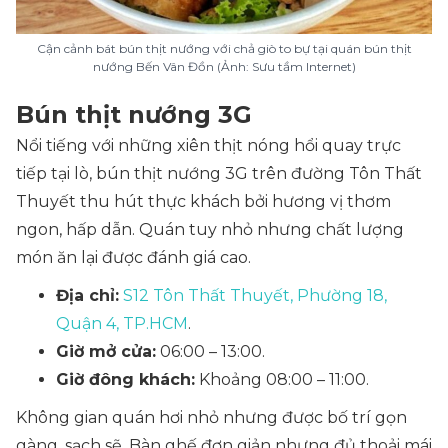
Cận cảnh bát bún thịt nướng với chả giò to bự tại quán bún thịt
nướng Bến Vân Đồn (Ảnh: Sưu tầm Internet)
Bún thịt nướng 3G
Nổi tiếng với những xiên thịt nóng hổi quay trực
tiếp tại lò, bún thịt nướng 3G trên đường Tôn Thất
Thuyết thu hút thực khách bởi hương vị thơm
ngon, hấp dẫn. Quán tuy nhỏ nhưng chất lượng
món ăn lại được đánh giá cao.
Địa chỉ:
S12 Tôn Thất Thuyết, Phường 18,
Quận 4, TP.HCM
.
Giờ mở cửa:
06:00 – 13:00.
Giờ đông khách:
Khoảng 08:00 – 11:00.
Không gian quán hơi nhỏ nhưng được bố trí gọn
gàng, sạch sẽ. Bàn ghế đơn giản nhưng đủ thoải mái