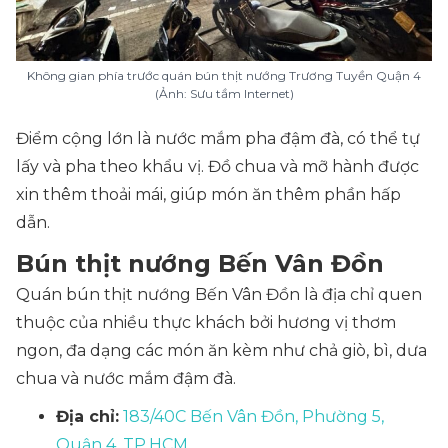
Không gian phía trước quán bún thịt nướng Trương Tuyền Quận 4
(Ảnh: Sưu tầm Internet)
Điểm cộng lớn là nước mắm pha đậm đà, có thể tự
lấy và pha theo khẩu vị. Đồ chua và mỡ hành được
xin thêm thoải mái, giúp món ăn thêm phần hấp
dẫn.
Bún thịt nướng Bến Vân Đồn
Quán bún thịt nướng Bến Vân Đồn là địa chỉ quen
thuộc của nhiều thực khách bởi hương vị thơm
ngon, đa dạng các món ăn kèm như chả giò, bì, dưa
chua và nước mắm đậm đà.
Địa chỉ:
183/40C Bến Vân Đồn, Phường 5,
Quận 4, TP.HCM
.