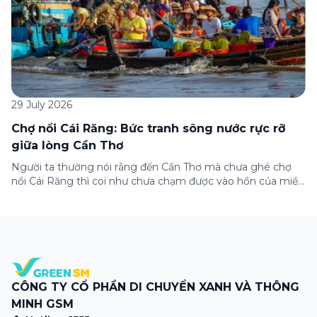
29 July 2026
Chợ nổi Cái Răng: Bức tranh sông nước rực rỡ
giữa lòng Cần Thơ
Người ta thường nói rằng đến Cần Thơ mà chưa ghé chợ
nổi Cái Răng thì coi như chưa chạm được vào hồn của miền
Tây. Từng đoàn ghe xuồng chở đầy trái cây rực rỡ, tiếng
máy nổ lách tách hòa cùng tiếng rao mời vang vọng trong
sương sớm, và cả những cây […]
CÔNG TY CỔ PHẦN DI CHUYỂN XANH VÀ THÔNG
MINH GSM