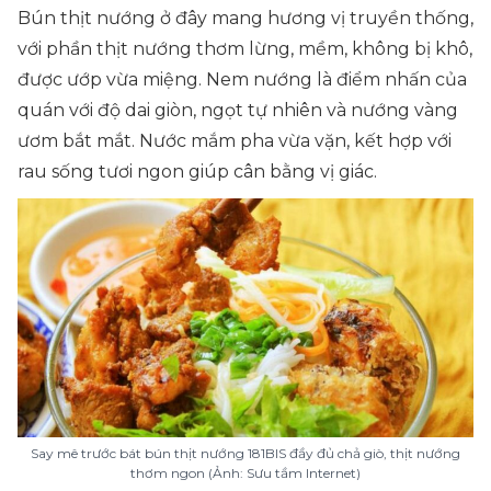
Bún thịt nướng ở đây mang hương vị truyền thống,
với phần thịt nướng thơm lừng, mềm, không bị khô,
được ướp vừa miệng. Nem nướng là điểm nhấn của
quán với độ dai giòn, ngọt tự nhiên và nướng vàng
ươm bắt mắt. Nước mắm pha vừa vặn, kết hợp với
rau sống tươi ngon giúp cân bằng vị giác.
Say mê trước bát bún thịt nướng 181BIS đầy đủ chả giò, thịt nướng
thơm ngon (Ảnh: Sưu tầm Internet)