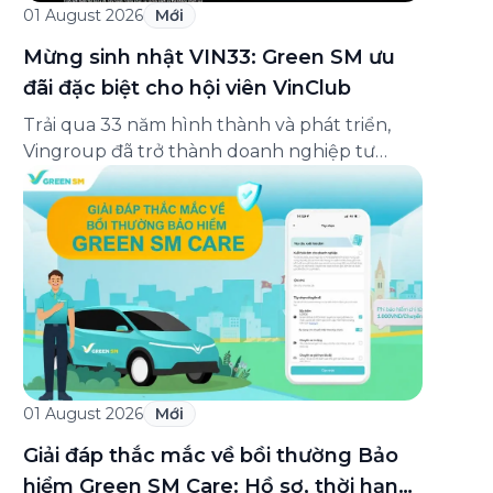
01 August 2026
Mới
Mừng sinh nhật VIN33: Green SM ưu
đãi đặc biệt cho hội viên VinClub
Trải qua 33 năm hình thành và phát triển,
Vingroup đã trở thành doanh nghiệp tư
nhân đa ngành lớn nhất Việt Nam, lọt Top 30
doanh nghiệp lớn nhất Đông Nam Á theo
bảng xếp hạng của Tạp chí Fortune (Mỹ).
Nhân kỷ niệm 33 năm thành lập (8/8/1993
đến 8/8/2026), Green SM trân […]
01 August 2026
Mới
Giải đáp thắc mắc về bồi thường Bảo
hiểm Green SM Care: Hồ sơ, thời hạn