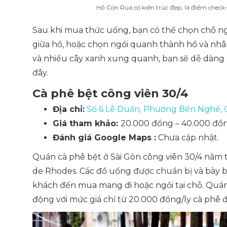
Hồ Con Rùa có kiến trúc đẹp, là điểm check-i
Sau khi mua thức uống, bạn có thể chọn chỗ ngồ
giữa hồ, hoặc chọn ngồi quanh thành hồ và nh
và nhiều cây xanh xung quanh, bạn sẽ dễ dàng 
đây.
Cà phê bệt công viên 30/4
Địa chỉ:
Số 6 Lê Duẩn, Phường Bến Nghé, 
Giá tham khảo:
20.000 đồng – 40.000 đồn
Đánh giá Google Maps :
Chưa cập nhật.
Quán cà phê bệt ở Sài Gòn công viên 30/4 nằm t
de Rhodes. Các đồ uống được chuẩn bị và bày 
khách đến mua mang đi hoặc ngồi tại chỗ. Quán l
động với mức giá chỉ từ 20.000 đồng/ly cà phê 