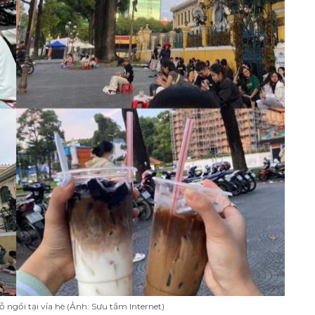
 ngồi tại vỉa hè (Ảnh: Sưu tầm Internet)