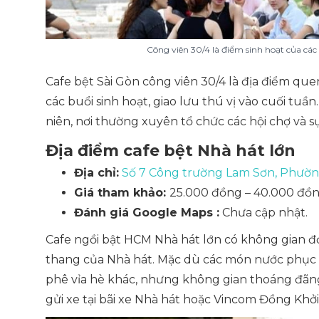
Công viên 30/4 là điểm sinh hoạt của các
Cafe bệt Sài Gòn công viên 30/4 là địa điểm quen
các buổi sinh hoạt, giao lưu thú vị vào cuối tuầ
niên, nơi thường xuyên tổ chức các hội chợ và s
Địa điểm cafe bệt Nhà hát lớn
Địa chỉ:
Số 7 Công trường Lam Sơn, Phườn
Giá tham khảo:
25.000 đồng – 40.000 đồn
Đánh giá Google Maps :
Chưa cập nhật.
Cafe ngồi bật HCM Nhà hát lớn có không gian đơ
thang của Nhà hát. Mặc dù các món nước phục vụ
phê vỉa hè khác, nhưng không gian thoáng đãng 
gửi xe tại bãi xe Nhà hát hoặc Vincom Đồng Khởi