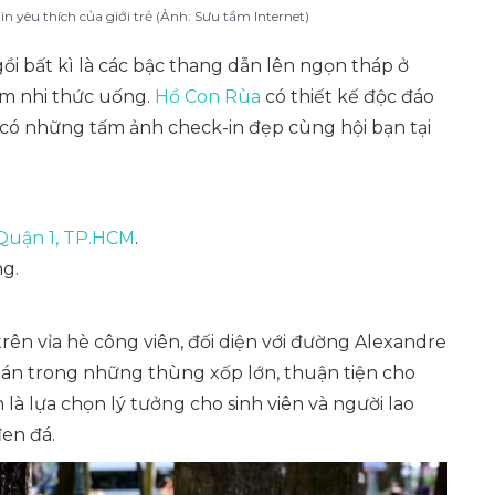
n yêu thích của giới trẻ (Ảnh: Sưu tầm Internet)
i bất kì là các bậc thang dẫn lên ngọn tháp ở
âm nhi thức uống.
Hồ Con Rùa
có thiết kế độc đáo
có những tấm ảnh check-in đẹp cùng hội bạn tại
Quận 1, TP.HCM
.
g.
rên vỉa hè công viên, đối diện với đường Alexandre
bán trong những thùng xốp lớn, thuận tiện cho
à lựa chọn lý tưởng cho sinh viên và người lao
đen đá.