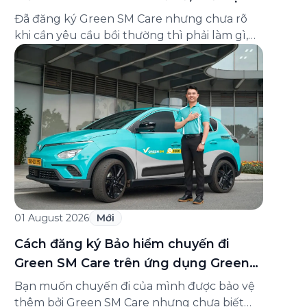
và cách liên hệ hỗ trợ
Đã đăng ký Green SM Care nhưng chưa rõ
khi cần yêu cầu bồi thường thì phải làm gì,
hồ sơ ra sao, hay giấy chứng nhận bảo hiểm
tìm ở đâu? Bài viết này tổng hợp đầy đủ các
câu hỏi thường gặp nhất về quy trình bồi
thường và hỗ trợ của Green […]
01 August 2026
Mới
Cách đăng ký Bảo hiểm chuyến đi
Green SM Care trên ứng dụng Green
SM
Bạn muốn chuyến đi của mình được bảo vệ
thêm bởi Green SM Care nhưng chưa biết