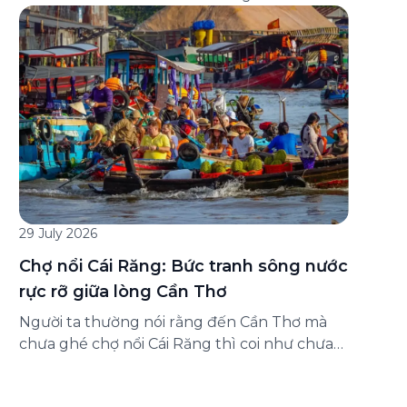
đăng ký ở đâu? Bài viết dưới đây sẽ hướng
dẫn chi tiết cách tham gia (và hủy tham gia)
gói bảo hiểm này ngay trên ứng dụng Green
SM, cùng những lưu ý quan trọng trước khi
[…]
29 July 2026
Chợ nổi Cái Răng: Bức tranh sông nước
rực rỡ giữa lòng Cần Thơ
Người ta thường nói rằng đến Cần Thơ mà
chưa ghé chợ nổi Cái Răng thì coi như chưa
chạm được vào hồn của miền Tây. Từng
đoàn ghe xuồng chở đầy trái cây rực rỡ, tiếng