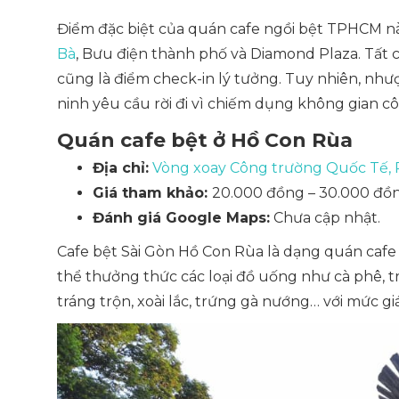
Điểm đặc biệt của quán cafe ngồi bệt TPHCM này 
Bà
, Bưu điện thành phố và Diamond Plaza. Tất c
cũng là điểm check-in lý tưởng. Tuy nhiên, nhượ
ninh yêu cầu rời đi vì chiếm dụng không gian c
Quán cafe bệt ở Hồ Con Rùa
Địa chỉ:
Vòng xoay Công trường Quốc Tế, 
Giá tham khảo:
20.000 đồng – 30.000 đồn
Đánh giá Google Maps:
Chưa cập nhật.
Cafe bệt Sài Gòn Hồ Con Rùa là dạng quán cafe
thể thưởng thức các loại đồ uống như cà phê, t
tráng trộn, xoài lắc, trứng gà nướng… với mức gi