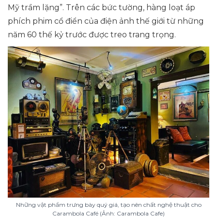
Mỹ trầm lặng”
. Trên các bức tường, hàng loạt áp
phích phim cổ điển của điện ảnh thế giới từ những
năm 60 thế kỷ trước được treo trang trọng.
Những vật phẩm trưng bày quý giá, tạo nên chất nghệ thuật cho
Carambola Café (Ảnh: Carambola Cafe)