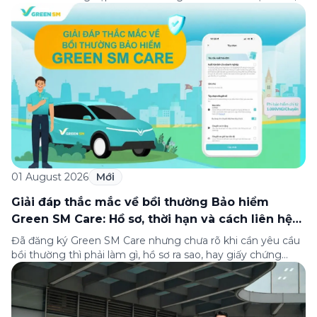
lọt Top 30 doanh nghiệp lớn nhất Đông Nam Á theo bảng
xếp hạng của Tạp chí Fortune (Mỹ). Nhân kỷ niệm 33 năm
thành lập (8/8/1993 đến 8/8/2026), Green SM trân […]
01 August 2026
Mới
Giải đáp thắc mắc về bồi thường Bảo hiểm
Green SM Care: Hồ sơ, thời hạn và cách liên hệ
hỗ trợ
Đã đăng ký Green SM Care nhưng chưa rõ khi cần yêu cầu
bồi thường thì phải làm gì, hồ sơ ra sao, hay giấy chứng
nhận bảo hiểm tìm ở đâu? Bài viết này tổng hợp đầy đủ các
câu hỏi thường gặp nhất về quy trình bồi thường và hỗ trợ
của Green […]