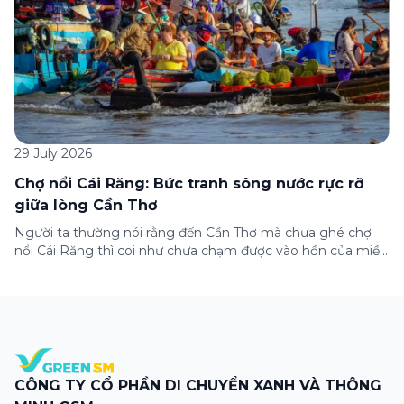
29 July 2026
Chợ nổi Cái Răng: Bức tranh sông nước rực rỡ
giữa lòng Cần Thơ
Người ta thường nói rằng đến Cần Thơ mà chưa ghé chợ
nổi Cái Răng thì coi như chưa chạm được vào hồn của miền
Tây. Từng đoàn ghe xuồng chở đầy trái cây rực rỡ, tiếng
máy nổ lách tách hòa cùng tiếng rao mời vang vọng trong
sương sớm, và cả những cây […]
CÔNG TY CỔ PHẦN DI CHUYỂN XANH VÀ THÔNG