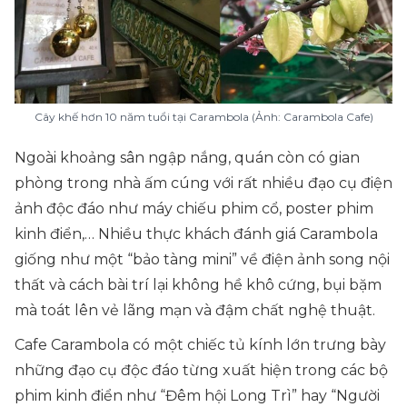
Cây khế hơn 10 năm tuổi tại Carambola (Ảnh: Carambola Cafe)
Ngoài khoảng sân ngập nắng, quán còn có gian
phòng trong nhà ấm cúng với rất nhiều đạo cụ điện
ảnh độc đáo như máy chiếu phim cổ, poster phim
kinh điển,… Nhiều thực khách đánh giá Carambola
giống như một “bảo tàng mini” về điện ảnh song nội
thất và cách bài trí lại không hề khô cứng, bụi bặm
mà toát lên vẻ lãng mạn và đậm chất nghệ thuật.
Cafe Carambola có một chiếc tủ kính lớn trưng bày
những đạo cụ độc đáo từng xuất hiện trong các bộ
phim kinh điển như
“Đêm hội Long Trì” hay “Người