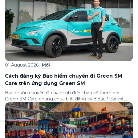
01 August 2026
Mới
Cách đăng ký Bảo hiểm chuyến đi Green SM
Care trên ứng dụng Green SM
Bạn muốn chuyến đi của mình được bảo vệ thêm bởi
Green SM Care nhưng chưa biết đăng ký ở đâu? Bài viết
dưới đây sẽ hướng dẫn chi tiết cách tham gia (và hủy tham
gia) gói bảo hiểm này ngay trên ứng dụng Green SM, cùng
những lưu ý quan trọng trước khi […]