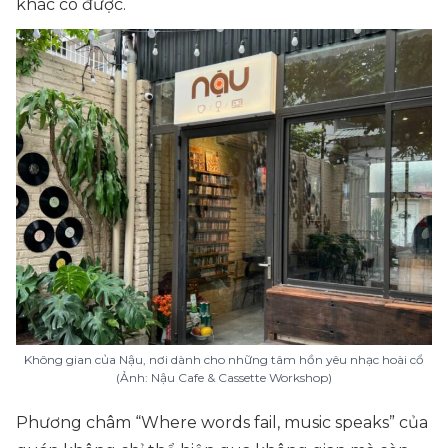
khác có được.
Không gian của Nậu, nơi dành cho những tâm hồn yêu nhạc hoài cổ
(Ảnh: Nậu Cafe & Cassette Workshop)
Phương châm “Where words fail, music speaks” của