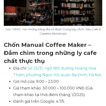
Góc “VINYL” nơi những băng đĩa cũ được trưng bày (Ảnh: Nậu Cafe &
Cassette Workshop)
Chốn Manual Coffee Maker –
Đắm chìm trong những ly cafe
chất thực thụ
Địa chỉ:
Số 25/31, ngõ 189, đường Hoàng Hoa
Thám, phường Ngọc Hồ, quận Ba Đình, Hà Nội
.
Giờ mở cửa: 9:00 – 23:00
Giá tham khảo: 30.000 – 100.000 VNĐ
(Giá
tham khảo tại thời điểm tháng 1/2025)
.
Đánh giá trên Google: 4.7/5