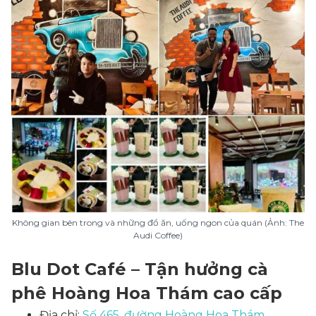
Không gian bên trong và những đồ ăn, uống ngon của quán (Ảnh: The
Audi Coffee)
Blu Dot Café – Tận hưởng cà
phê Hoàng Hoa Thám cao cấp
Địa chỉ:
Số 465, đường Hoàng Hoa Thám,