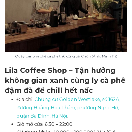
Quầy bar pha chế cà phê thủ công tại Chốn (Ảnh: Minh Trí)
Lila Coffee Shop – Tận hưởng
không gian xanh cùng ly cà phê
đậm đà để chill hết nấc
Địa chỉ:
Chung cư Golden Westlake, số 162A,
đường Hoàng Hoa Thám, phường Ngọc Hồ,
quận Ba Đình, Hà Nội
.
Giờ mở cửa: 6:30 – 22:00