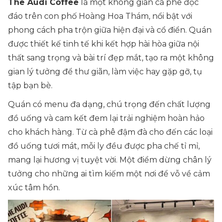
The Audi Coffee
là một không gian cà phê độc
đáo trên con phố Hoàng Hoa Thám, nổi bật với
phong cách pha trộn giữa hiện đại và cổ điển. Quán
được thiết kế tinh tế khi kết hợp hài hòa giữa nội
thất sang trọng và bài trí đẹp mắt, tạo ra một không
gian lý tưởng để thư giãn, làm việc hay gặp gỡ, tụ
tập bạn bè.
Quán có menu đa dạng, chú trọng đến chất lượng
đồ uống và cam kết đem lại trải nghiệm hoàn hảo
cho khách hàng. Từ cà phê đậm đà cho đến các loại
đồ uống tươi mát, mỗi ly đều được pha chế tỉ mỉ,
mang lại hương vị tuyệt vời. Một điểm dừng chân lý
tưởng cho những ai tìm kiếm một nơi để vỗ về cảm
xúc tâm hồn.