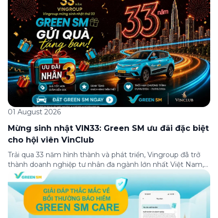
01 August 2026
Mừng sinh nhật VIN33: Green SM ưu đãi đặc biệt
cho hội viên VinClub
Trải qua 33 năm hình thành và phát triển, Vingroup đã trở
thành doanh nghiệp tư nhân đa ngành lớn nhất Việt Nam,
lọt Top 30 doanh nghiệp lớn nhất Đông Nam Á theo bảng
xếp hạng của Tạp chí Fortune (Mỹ). Nhân kỷ niệm 33 năm
thành lập (8/8/1993 đến 8/8/2026), Green SM trân […]