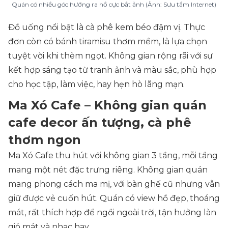
Quán có nhiều góc hướng ra hồ cực bắt ảnh (Ảnh: Sưu tầm Internet)
Đồ uống nổi bật là cà phê kem béo đậm vị. Thực
đơn còn có bánh tiramisu thơm mềm, là lựa chọn
tuyệt vời khi thèm ngọt. Không gian rộng rãi với sự
kết hợp sáng tạo từ tranh ảnh và màu sắc, phù hợp
cho học tập, làm việc, hay hẹn hò lãng mạn.
Ma Xó Cafe – Không gian quán
cafe decor ấn tượng, cà phê
thơm ngon
Ma Xó Cafe thu hút với không gian 3 tầng, mỗi tầng
mang một nét đặc trưng riêng. Không gian quán
mang phong cách ma mị, với bàn ghế cũ nhưng vẫn
giữ được vẻ cuốn hút. Quán có view hồ đẹp, thoáng
mát, rất thích hợp để ngồi ngoài trời, tận hưởng làn
gió mát và nhạc hay.