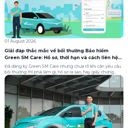
01 August 2026
Giải đáp thắc mắc về bồi thường Bảo hiểm
Green SM Care: Hồ sơ, thời hạn và cách liên hệ
hỗ trợ
Đã đăng ký Green SM Care nhưng chưa rõ khi cần yêu cầu
bồi thường thì phải làm gì, hồ sơ ra sao, hay giấy chứng
nhận bảo hiểm tìm ở đâu? Bài viết này tổng hợp đầy đủ các
câu hỏi thường gặp nhất về quy trình bồi thường và hỗ trợ
của Green […]