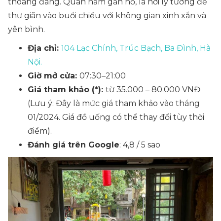
thoáng đãng. Quán nằm gần hồ, là nơi lý tưởng để
thư giãn vào buổi chiều với không gian xinh xắn và
yên bình.
Địa chỉ:
104 Lạc Chính, Trúc Bạch, Ba Đình, Hà
Nội.
Giờ mở cửa:
07:30–21:00
Giá tham khảo (*):
từ 35.000 – 80.000 VNĐ
(Lưu ý: Đây là mức giá tham khảo vào tháng
01/2024. Giá đồ uống có thể thay đổi tùy thời
điểm).
Đánh giá trên Google
: 4,8 / 5 sao