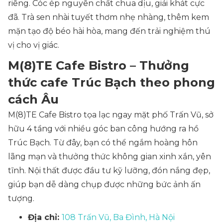
riêng. Cóc ép nguyên chất chua dịu, giải khát cực
đã. Trà sen nhài tuyết thơm nhẹ nhàng, thêm kem
mặn tạo độ béo hài hòa, mang đến trải nghiệm thú
vị cho vị giác.
M(8)TE Cafe Bistro – Thưởng
thức cafe Trúc Bạch theo phong
cách Âu
M(8)TE Cafe Bistro tọa lạc ngay mặt phố Trấn Vũ, sở
hữu 4 tầng với nhiều góc ban công hướng ra hồ
Trúc Bạch. Từ đây, bạn có thể ngắm hoàng hôn
lãng mạn và thưởng thức không gian xinh xắn, yên
tĩnh. Nội thất được đầu tư kỹ lưỡng, đón nắng đẹp,
giúp bạn dễ dàng chụp được những bức ảnh ấn
tượng.
Địa chỉ:
108 Trấn Vũ, Ba Đình, Hà Nội