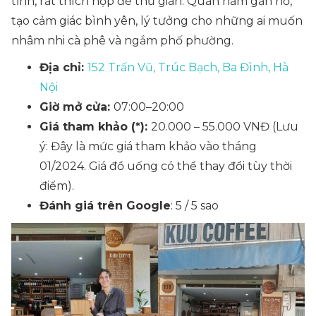
tĩnh, rất thích hợp để thư giãn. Quán nằm gần hồ,
tạo cảm giác bình yên, lý tưởng cho những ai muốn
nhâm nhi cà phê và ngắm phố phường.
Địa chỉ:
152 Trấn Vũ, Trúc Bạch, Ba Đình, Hà
Nội
Giờ mở cửa:
07:00–20:00
Giá tham khảo (*):
20.000 – 55.000 VNĐ
(Lưu
ý: Đây là mức giá tham khảo vào tháng
01/2024. Giá đồ uống có thể thay đổi tùy thời
điểm).
Đánh giá trên Google
: 5 / 5 sao