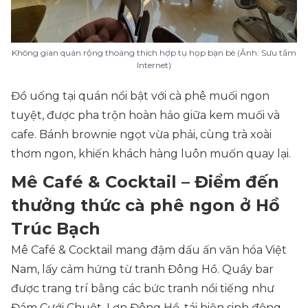
Không gian quán rộng thoáng thích hợp tụ họp bạn bè (Ảnh: Sưu tầm
Internet)
Đồ uống tại quán nổi bật với cà phê muối ngon
tuyệt, được pha trộn hoàn hảo giữa kem muối và
cafe. Bánh brownie ngọt vừa phải, cùng trà xoài
thơm ngon, khiến khách hàng luôn muốn quay lại.
Mê Café & Cocktail – Điểm đến
thưởng thức cà phê ngon ở Hồ
Trúc Bạch
Mê Café & Cocktail mang đậm dấu ấn văn hóa Việt
Nam, lấy cảm hứng từ tranh Đông Hồ. Quầy bar
được trang trí bằng các bức tranh nổi tiếng như
Đám Cưới Chuột, Lợn Đông Hồ, tái hiện sinh động