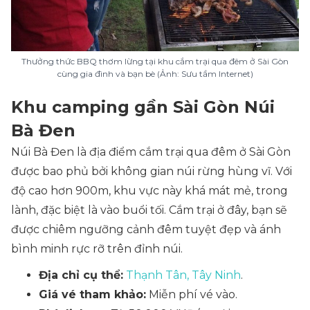
Thưởng thức BBQ thơm lừng tại khu cắm trại qua đêm ở Sài Gòn
cùng gia đình và bạn bè (Ảnh: Sưu tầm Internet)
Khu camping gần Sài Gòn Núi
Bà Đen
Núi Bà Đen là địa điểm cắm trại qua đêm ở Sài Gòn
được bao phủ bởi không gian núi rừng hùng vĩ. Với
độ cao hơn 900m, khu vực này khá mát mẻ, trong
lành, đặc biệt là vào buổi tối. Cắm trại ở đây, bạn sẽ
được chiêm ngưỡng cảnh đêm tuyệt đẹp và ánh
bình minh rực rỡ trên đỉnh núi.
Địa chỉ cụ thể:
Thạnh Tân, Tây Ninh
.
Giá vé tham khảo:
Miễn phí vé vào.