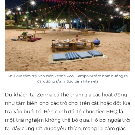
Khu vực cắm trại ven biển Zenna Pool Camp với tầm nhìn hướng ra
đại dương (Ảnh: Sưu tầm Internet)
Du khách tại Zenna có thể tham gia các hoạt động
như tắm biển, chơi các trò chơi trên cát hoặc đốt lửa
trại vào buổi tối. Bên cạnh đó, tổ chức tiệc BBQ là
một trải nghiệm không thể bỏ qua. Hồ bơi ngoài trời
tại đây cũng rất được yêu thích, mang lại cảm giác