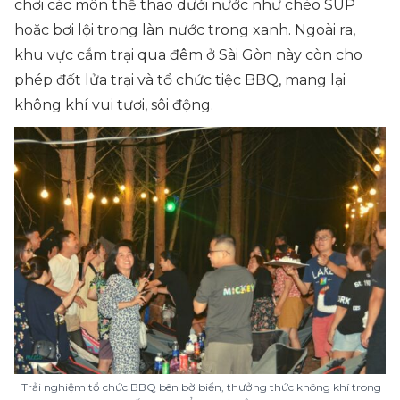
chơi các môn thể thao dưới nước như chèo SUP
hoặc bơi lội trong làn nước trong xanh. Ngoài ra,
khu vực cắm trại qua đêm ở Sài Gòn này còn cho
phép đốt lửa trại và tổ chức tiệc BBQ, mang lại
không khí vui tươi, sôi động.
Trải nghiệm tổ chức BBQ bên bờ biển, thưởng thức không khí trong