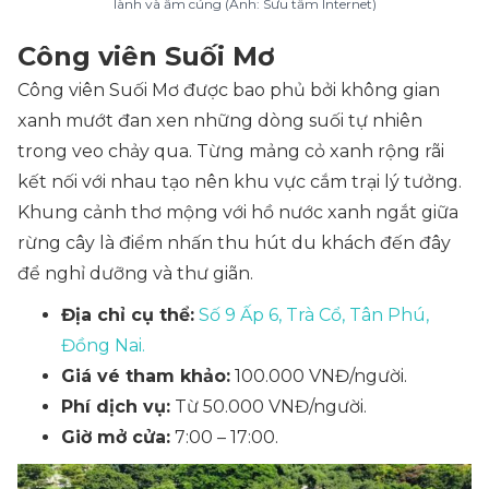
lành và ấm cúng (Ảnh: Sưu tầm Internet)
Công viên Suối Mơ
Công viên Suối Mơ được bao phủ bởi không gian
xanh mướt đan xen những dòng suối tự nhiên
trong veo chảy qua. Từng mảng cỏ xanh rộng rãi
kết nối với nhau tạo nên khu vực cắm trại lý tưởng.
Khung cảnh thơ mộng với hồ nước xanh ngắt giữa
rừng cây là điểm nhấn thu hút du khách đến đây
để nghỉ dưỡng và thư giãn.
Địa chỉ cụ thể:
Số 9 Ấp 6, Trà Cổ, Tân Phú,
Đồng Nai.
Giá vé tham khảo:
100.000 VNĐ/người.
Phí dịch vụ:
Từ 50.000 VNĐ/người.
Giờ mở cửa:
7:00 – 17:00.