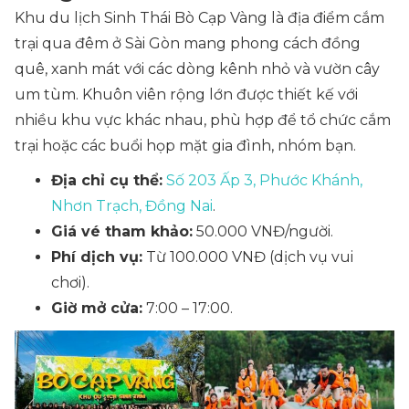
Khu du lịch Sinh Thái Bò Cạp Vàng là địa điểm cắm
trại qua đêm ở Sài Gòn mang phong cách đồng
quê, xanh mát với các dòng kênh nhỏ và vườn cây
um tùm. Khuôn viên rộng lớn được thiết kế với
nhiều khu vực khác nhau, phù hợp để tổ chức cắm
trại hoặc các buổi họp mặt gia đình, nhóm bạn.
Địa chỉ cụ thể:
Số 203 Ấp 3, Phước Khánh,
Nhơn Trạch, Đồng Nai
.
Giá vé tham khảo:
50.000 VNĐ/người.
Phí dịch vụ:
Từ 100.000 VNĐ (dịch vụ vui
chơi).
Giờ mở cửa:
7:00 – 17:00.