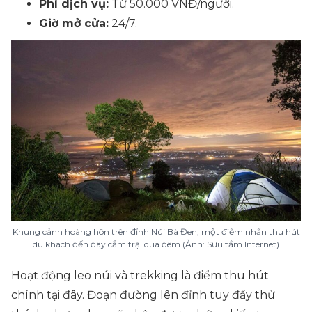
Phí dịch vụ:
Từ 50.000 VNĐ/người.
Giờ mở cửa:
24/7.
Khung cảnh hoàng hôn trên đỉnh Núi Bà Đen, một điểm nhấn thu hút
du khách đến đây cắm trại qua đêm (Ảnh: Sưu tầm Internet)
Hoạt động leo núi và trekking là điểm thu hút
chính tại đây. Đoạn đường lên đỉnh tuy đầy thử