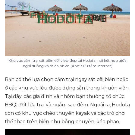
Khu vực cắm trại sát biển với view đẹp tại Hodota, nơi kết hợp giữa
nghỉ dưỡng và thiên nhiên (Ảnh: Sưu tầm Internet)
Bạn có thể lựa chọn cắm trại ngay sát bãi biển hoặc
ở các khu vực lều được dựng sẵn trong khuôn viên.
Tại đây, các gia đình và nhóm bạn thường tổ chức
BBQ, đốt lửa trại và ngắm sao đêm. Ngoài ra, Hodota
còn có khu vực chèo thuyền kayak và các trò chơi
thể thao trên biển như bóng chuyền, kéo phao.