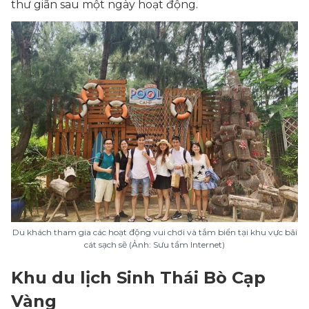
thư giãn sau một ngày hoạt động.
Du khách tham gia các hoạt động vui chơi và tắm biển tại khu vực bãi
cát sạch sẽ (Ảnh: Sưu tầm Internet)
Khu du lịch Sinh Thái Bò Cạp
Vàng