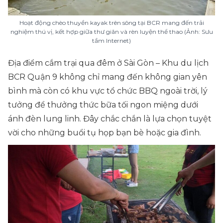
Hoạt động chèo thuyền kayak trên sông tại BCR mang đến trải
nghiệm thú vị, kết hợp giữa thư giãn và rèn luyện thể thao (Ảnh: Sưu
tầm Internet)
Địa điểm cắm trại qua đêm ở Sài Gòn – Khu du lịch
BCR Quận 9 không chỉ mang đến không gian yên
bình mà còn có khu vực tổ chức BBQ ngoài trời, lý
tưởng để thưởng thức bữa tối ngon miệng dưới
ánh đèn lung linh. Đây chắc chắn là lựa chọn tuyệt
vời cho những buổi tụ họp bạn bè hoặc gia đình.