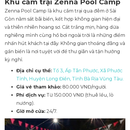
Khu cắm trại Zenna Pool Camp
Zenna Pool Camp là khu cắm trại qua đêm ở Sài
Gòn nằm sát bãi biển, kết hợp không gian hiện đại
và thiên nhiên hoang sơ. Cát trắng mịn, hàng dừa
nghiêng mình cùng hồ bơi ngoài trời là những điểm
nhấn hút khách tại đây. Không gian thoáng đãng và
gần biển là nơi tuyệt vời để thư giãn và tận hưởng
kỳ nghỉ.
Địa chỉ cụ thể:
Tổ 3, Ấp Tân Phước, Xã Phước
Tỉnh, Huyện Long Điền, Tỉnh Bà Rịa Vũng Tàu.
Giá vé tham khảo:
80.000 VNĐ/người.
Phí dịch vụ:
Từ 150.000 VNĐ (thuê lều, lò
nướng).
Giờ mở cửa:
24/7.