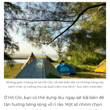
Không gian hoang sơ tại Hồ Cốc với bãi biển dài và những hàng cây
xanh mát, lý tưởng cho các buổi cắm trại (Ảnh: Sưu tầm Internet)
Ở Hồ Cốc, bạn có thể dựng lều ngay sát bãi biển để
tận hưởng tiếng sóng vỗ rì rào. Một số nhóm chọn