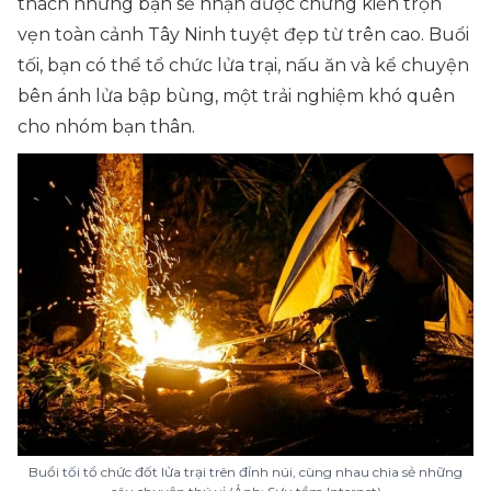
thách nhưng bạn sẽ nhận được chứng kiến trọn
vẹn toàn cảnh Tây Ninh tuyệt đẹp từ trên cao. Buổi
tối, bạn có thể tổ chức lửa trại, nấu ăn và kể chuyện
bên ánh lửa bập bùng, một trải nghiệm khó quên
cho nhóm bạn thân.
Buổi tối tổ chức đốt lửa trại trên đỉnh núi, cùng nhau chia sẻ những