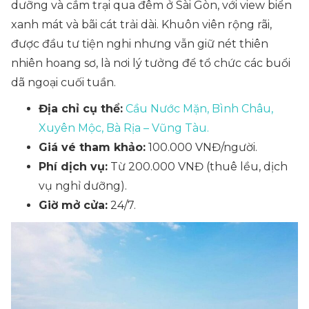
dưỡng và cắm trại qua đêm ở Sài Gòn, với view biển
xanh mát và bãi cát trải dài. Khuôn viên rộng rãi,
được đầu tư tiện nghi nhưng vẫn giữ nét thiên
nhiên hoang sơ, là nơi lý tưởng để tổ chức các buổi
dã ngoại cuối tuần.
Địa chỉ cụ thể:
Cầu Nước Mặn, Bình Châu,
Xuyên Mộc, Bà Rịa – Vũng Tàu.
Giá vé tham khảo:
100.000 VNĐ/người.
Phí dịch vụ:
Từ 200.000 VNĐ (thuê lều, dịch
vụ nghỉ dưỡng).
Giờ mở cửa:
24/7.