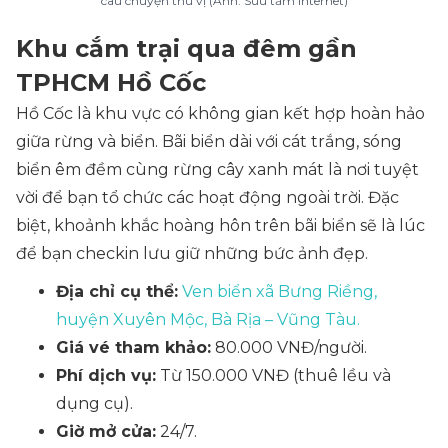
câu chuyện thú vị (Ảnh: Sưu tầm Internet)
Khu cắm trại qua đêm gần
TPHCM Hồ Cốc
Hồ Cốc là khu vực có không gian kết hợp hoàn hảo
giữa rừng và biển. Bãi biển dài với cát trắng, sóng
biển êm đềm cùng rừng cây xanh mát là nơi tuyệt
vời để bạn tổ chức các hoạt động ngoài trời. Đặc
biệt, khoảnh khắc hoàng hôn trên bãi biển sẽ là lúc
để bạn checkin lưu giữ những bức ảnh đẹp.
Địa chỉ cụ thể:
Ven biển xã Bưng Riềng,
huyện Xuyên Mộc, Bà Rịa – Vũng Tàu.
Giá vé tham khảo:
80.000 VNĐ/người.
Phí dịch vụ:
Từ 150.000 VNĐ (thuê lều và
dụng cụ).
Giờ mở cửa:
24/7.