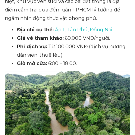
biệt, khu vực ven suối và các bãi đất trống là địa
điểm cắm trại qua đêm gần TPHCM lý tưởng để
ngắm nhìn động thực vật phong phú.
Địa chỉ cụ thể:
Ấp 1, Tân Phú, Đồng Nai.
Giá vé tham khảo:
60.000 VNĐ/người.
Phí dịch vụ:
Từ 100.000 VNĐ (dịch vụ hướng
dẫn viên, thuê lều).
Giờ mở cửa:
6:00 – 18:00.