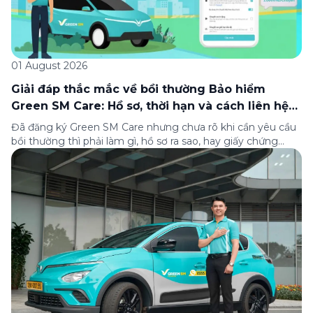
01 August 2026
Giải đáp thắc mắc về bồi thường Bảo hiểm
Green SM Care: Hồ sơ, thời hạn và cách liên hệ
hỗ trợ
Đã đăng ký Green SM Care nhưng chưa rõ khi cần yêu cầu
bồi thường thì phải làm gì, hồ sơ ra sao, hay giấy chứng
nhận bảo hiểm tìm ở đâu? Bài viết này tổng hợp đầy đủ các
câu hỏi thường gặp nhất về quy trình bồi thường và hỗ trợ
của Green […]