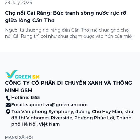
29 July 2026
Chợ nổi Cái Răng: Bức tranh sông nước rực rỡ
giữa lòng Cần Thơ
Người ta thường nói rằng đến Cần Thơ mà chưa ghé chợ
nổi Cái Răng thì coi như chưa chạm được vào hồn của miền
Tây. Từng đoàn ghe xuồng chở đầy trái cây rực rỡ, tiếng
máy nổ lách tách hòa cùng tiếng rao mời vang vọng trong
sương sớm, và cả những cây […]
CÔNG TY CỔ PHẦN DI CHUYỂN XANH VÀ THÔNG
MINH GSM
Hotline: 1555
Email:
support.vn@greensm.com
Tòa Văn phòng Symphony, đường Chu Huy Mân, khu
đô thị Vinhomes Riverside, Phường Phúc Lợi, Thành
phố Hà Nội, Việt Nam
MẠNG XÃ HỘI