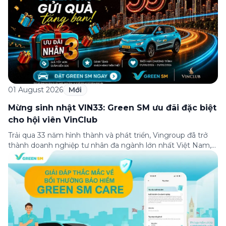
01 August 2026
Mới
Mừng sinh nhật VIN33: Green SM ưu đãi đặc biệt
cho hội viên VinClub
Trải qua 33 năm hình thành và phát triển, Vingroup đã trở
thành doanh nghiệp tư nhân đa ngành lớn nhất Việt Nam,
lọt Top 30 doanh nghiệp lớn nhất Đông Nam Á theo bảng
xếp hạng của Tạp chí Fortune (Mỹ). Nhân kỷ niệm 33 năm
thành lập (8/8/1993 đến 8/8/2026), Green SM trân […]