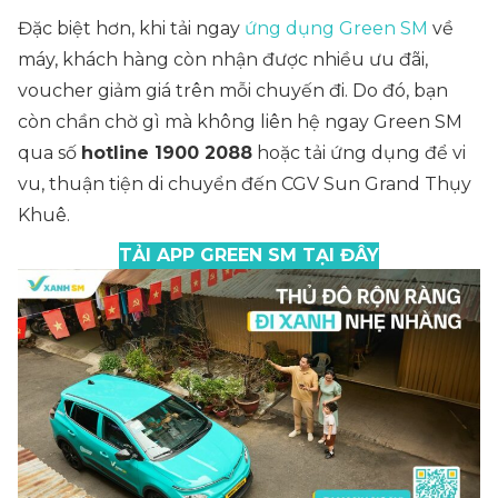
Đặc biệt hơn, khi tải ngay
ứng dụng Green SM
về
máy, khách hàng còn nhận được nhiều ưu đãi,
voucher giảm giá trên mỗi chuyến đi. Do đó, bạn
còn chần chờ gì mà không liên hệ ngay Green SM
qua số
hotline 1900 2088
hoặc tải ứng dụng để vi
vu, thuận tiện di chuyển đến CGV Sun Grand Thụy
Khuê.
TẢI APP GREEN SM TẠI ĐÂY