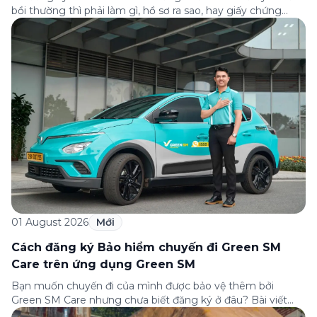
bồi thường thì phải làm gì, hồ sơ ra sao, hay giấy chứng
nhận bảo hiểm tìm ở đâu? Bài viết này tổng hợp đầy đủ các
câu hỏi thường gặp nhất về quy trình bồi thường và hỗ trợ
của Green […]
01 August 2026
Mới
Cách đăng ký Bảo hiểm chuyến đi Green SM
Care trên ứng dụng Green SM
Bạn muốn chuyến đi của mình được bảo vệ thêm bởi
Green SM Care nhưng chưa biết đăng ký ở đâu? Bài viết
dưới đây sẽ hướng dẫn chi tiết cách tham gia (và hủy tham