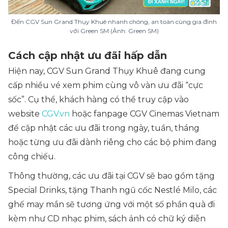
Đến CGV Sun Grand Thụy Khuê nhanh chóng, an toàn cùng gia đình
với Green SM (Ảnh: Green SM)
Cách cập nhật ưu đãi hấp dẫn
Hiện nay, CGV Sun Grand Thụy Khuê đang cung
cấp nhiều vé xem phim cùng vô vàn ưu đãi “cực
sốc”. Cụ thể, khách hàng có thể truy cập vào
website
CGV.vn
hoặc fanpage CGV Cinemas Vietnam
để cập nhật các ưu đãi trong ngày, tuần, tháng
hoặc từng ưu đãi dành riêng cho các bộ phim đang
công chiếu.
Thông thường, các ưu đãi tại CGV sẽ bao gồm tặng
Special Drinks, tặng Thanh ngũ cốc Nestlé Milo, các
ghế may mắn sẽ tương ứng với một số phần quà đi
kèm như CD nhạc phim, sách ảnh có chữ ký diễn