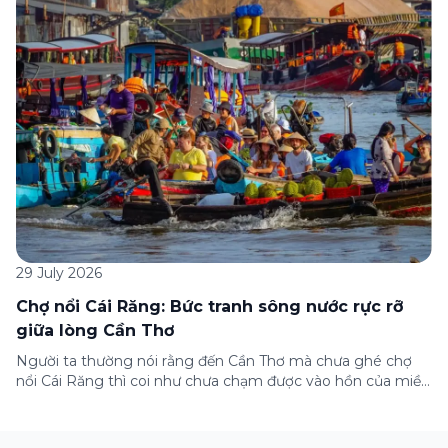
gia) gói bảo hiểm này ngay trên ứng dụng Green SM, cùng
những lưu ý quan trọng trước khi […]
29 July 2026
Chợ nổi Cái Răng: Bức tranh sông nước rực rỡ
giữa lòng Cần Thơ
Người ta thường nói rằng đến Cần Thơ mà chưa ghé chợ
nổi Cái Răng thì coi như chưa chạm được vào hồn của miền
Tây. Từng đoàn ghe xuồng chở đầy trái cây rực rỡ, tiếng
máy nổ lách tách hòa cùng tiếng rao mời vang vọng trong
sương sớm, và cả những cây […]