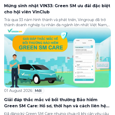
Mừng sinh nhật VIN33: Green SM ưu đãi đặc biệt
cho hội viên VinClub
Trải qua 33 năm hình thành và phát triển, Vingroup đã trở
thành doanh nghiệp tư nhân đa ngành lớn nhất Việt Nam,
lọt Top 30 doanh nghiệp lớn nhất Đông Nam Á theo bảng
xếp hạng của Tạp chí Fortune (Mỹ). Nhân kỷ niệm 33 năm
thành lập (8/8/1993 đến 8/8/2026), Green SM trân […]
01 August 2026
Mới
Giải đáp thắc mắc về bồi thường Bảo hiểm
Green SM Care: Hồ sơ, thời hạn và cách liên hệ
hỗ trợ
Đã đăng ký Green SM Care nhưng chưa rõ khi cần yêu cầu