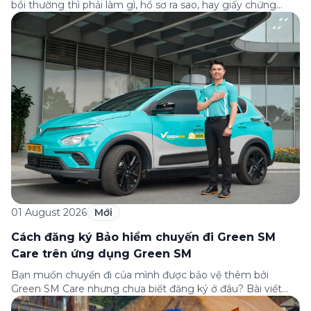
bồi thường thì phải làm gì, hồ sơ ra sao, hay giấy chứng
nhận bảo hiểm tìm ở đâu? Bài viết này tổng hợp đầy đủ các
câu hỏi thường gặp nhất về quy trình bồi thường và hỗ trợ
của Green […]
01 August 2026
Mới
Cách đăng ký Bảo hiểm chuyến đi Green SM
Care trên ứng dụng Green SM
Bạn muốn chuyến đi của mình được bảo vệ thêm bởi
Green SM Care nhưng chưa biết đăng ký ở đâu? Bài viết
dưới đây sẽ hướng dẫn chi tiết cách tham gia (và hủy tham