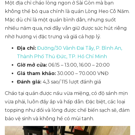
Một địa chỉ cháo lòng ngon ở Sài Gòn mà bạn
không thể bỏ qua chính là quán Lòng Heo Cô Năm.
Mặc dù chỉ là một quán bình dân, nhưng suốt
nhiều năm qua, nơi đây vẫn giữ được sức hút riêng
nhờ hương vị đặc trưng và giá cả hợp lý.
Địa chỉ:
Đường/30 Vành Đai Tây, P. Bình An,
Thành Phố Thủ Đức, TP. Hồ Chí Minh
Giờ mở cửa:
06:15 – 13:00, 16:00 – 20:00
Giá tham khảo:
30.000 – 70.000 VNĐ
Đánh giá:
4,3 sao/ 115 lượt đánh giá
Cháo tại quán được nấu vừa miệng, có độ sánh mịn
vừa phải, luôn đầy ắp và hấp dẫn. Đặc biệt, các loại
topping như dồi và lòng được chế biến sạch sẽ, đảm
bảo vệ sinh và không hề có mùi tanh.