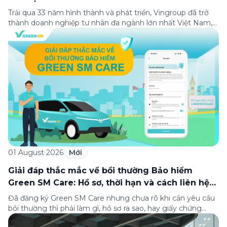
Trải qua 33 năm hình thành và phát triển, Vingroup đã trở
thành doanh nghiệp tư nhân đa ngành lớn nhất Việt Nam,
lọt Top 30 doanh nghiệp lớn nhất Đông Nam Á theo bảng
xếp hạng của Tạp chí Fortune (Mỹ). Nhân kỷ niệm 33 năm
thành lập (8/8/1993 đến 8/8/2026), Green SM trân […]
01 August 2026
Mới
Giải đáp thắc mắc về bồi thường Bảo hiểm
Green SM Care: Hồ sơ, thời hạn và cách liên hệ
hỗ trợ
Đã đăng ký Green SM Care nhưng chưa rõ khi cần yêu cầu
bồi thường thì phải làm gì, hồ sơ ra sao, hay giấy chứng
nhận bảo hiểm tìm ở đâu? Bài viết này tổng hợp đầy đủ các