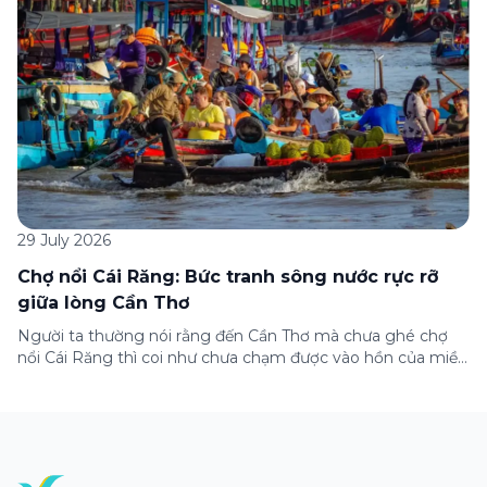
29 July 2026
Chợ nổi Cái Răng: Bức tranh sông nước rực rỡ
giữa lòng Cần Thơ
Người ta thường nói rằng đến Cần Thơ mà chưa ghé chợ
nổi Cái Răng thì coi như chưa chạm được vào hồn của miền
Tây. Từng đoàn ghe xuồng chở đầy trái cây rực rỡ, tiếng
máy nổ lách tách hòa cùng tiếng rao mời vang vọng trong
sương sớm, và cả những cây […]