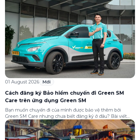
câu hỏi thường gặp nhất về quy trình bồi thường và hỗ trợ
của Green […]
01 August 2026
Mới
Cách đăng ký Bảo hiểm chuyến đi Green SM
Care trên ứng dụng Green SM
Bạn muốn chuyến đi của mình được bảo vệ thêm bởi
Green SM Care nhưng chưa biết đăng ký ở đâu? Bài viết
dưới đây sẽ hướng dẫn chi tiết cách tham gia (và hủy tham
gia) gói bảo hiểm này ngay trên ứng dụng Green SM, cùng
những lưu ý quan trọng trước khi […]