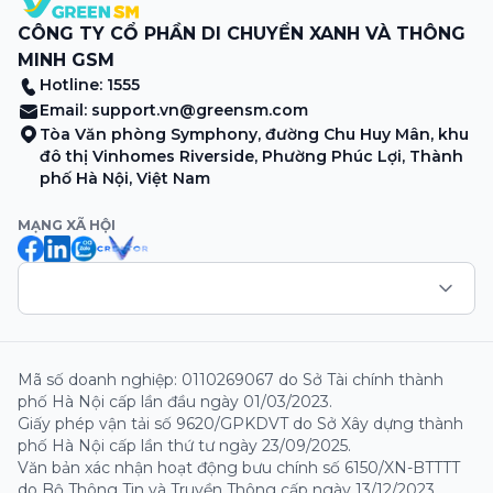
CÔNG TY CỔ PHẦN DI CHUYỂN XANH VÀ THÔNG
MINH GSM
Hotline: 1555
Email:
support.vn@greensm.com
Tòa Văn phòng Symphony, đường Chu Huy Mân, khu
đô thị Vinhomes Riverside, Phường Phúc Lợi, Thành
phố Hà Nội, Việt Nam
MẠNG XÃ HỘI
Mã số doanh nghiệp: 0110269067 do Sở Tài chính thành
phố Hà Nội cấp lần đầu ngày 01/03/2023.
Giấy phép vận tải số 9620/GPKDVT do Sở Xây dựng thành
phố Hà Nội cấp lần thứ tư ngày 23/09/2025.
Văn bản xác nhận hoạt động bưu chính số 6150/XN-BTTTT
do Bộ Thông Tin và Truyền Thông cấp ngày 13/12/2023.