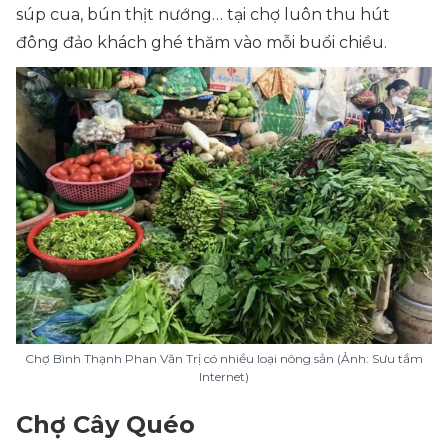
súp cua, bún thịt nướng… tại chợ luôn thu hút
đông đảo khách ghé thăm vào mỗi buổi chiều.
Chợ Bình Thạnh Phan Văn Trị có nhiều loại nông sản (Ảnh: Sưu tầm
Internet)
Chợ Cây Quéo