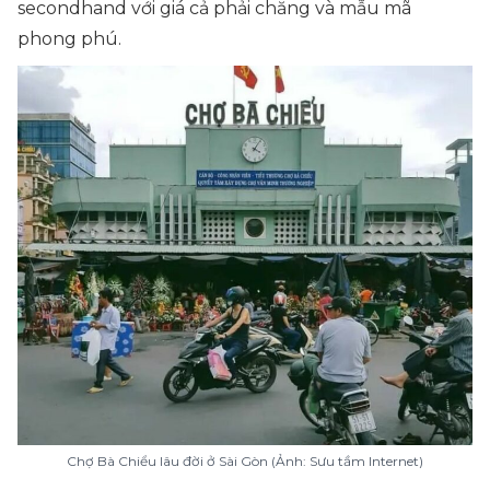
secondhand với giá cả phải chăng và mẫu mã
phong phú.
Chợ Bà Chiểu lâu đời ở Sài Gòn (Ảnh: Sưu tầm Internet)