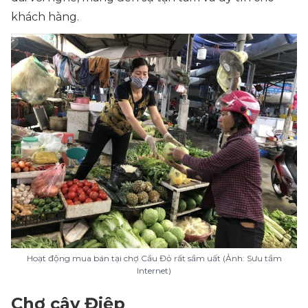
khách hàng.
Hoạt động mua bán tại chợ Cầu Đỏ rất sầm uất (Ảnh: Sưu tầm
Internet)
Chợ cây Điệp