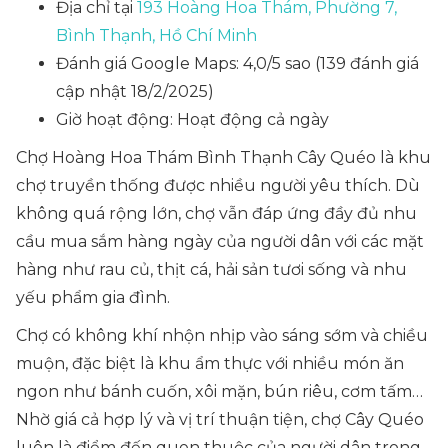
Địa chỉ tại
193 Hoàng Hoa Thám, Phường 7,
Bình Thạnh, Hồ Chí Minh
Đánh giá Google Maps: 4,0/5 sao (139 đánh giá
cập nhật 18/2/2025)
Giờ hoạt động: Hoạt động cả ngày
Chợ Hoàng Hoa Thám Bình Thạnh Cây Quéo là khu
chợ truyền thống được nhiều người yêu thích. Dù
không quá rộng lớn, chợ vẫn đáp ứng đầy đủ nhu
cầu mua sắm hàng ngày của người dân với các mặt
hàng như rau củ, thịt cá, hải sản tươi sống và nhu
yếu phẩm gia đình.
Chợ có không khí nhộn nhịp vào sáng sớm và chiều
muộn, đặc biệt là khu ẩm thực với nhiều món ăn
ngon như bánh cuốn, xôi mặn, bún riêu, cơm tấm…
Nhờ giá cả hợp lý và vị trí thuận tiện, chợ Cây Quéo
luôn là điểm đến quen thuộc của người dân trong