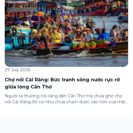
29 July 2026
Chợ nổi Cái Răng: Bức tranh sông nước rực rỡ
giữa lòng Cần Thơ
Người ta thường nói rằng đến Cần Thơ mà chưa ghé chợ
nổi Cái Răng thì coi như chưa chạm được vào hồn của miền
Tây. Từng đoàn ghe xuồng chở đầy trái cây rực rỡ, tiếng
máy nổ lách tách hòa cùng tiếng rao mời vang vọng trong
sương sớm, và cả những cây […]