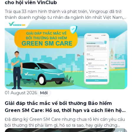
cho hội viên VinClub
Trải qua 33 năm hình thành và phát triển, Vingroup đã trở
thành doanh nghiệp tư nhân đa ngành lớn nhất Việt Nam,
lọt Top 30 doanh nghiệp lớn nhất Đông Nam Á theo bảng
xếp hạng của Tạp chí Fortune (Mỹ). Nhân kỷ niệm 33 năm
thành lập (8/8/1993 đến 8/8/2026), Green SM trân […]
01 August 2026
Mới
Giải đáp thắc mắc về bồi thường Bảo hiểm
Green SM Care: Hồ sơ, thời hạn và cách liên hệ
hỗ trợ
Đã đăng ký Green SM Care nhưng chưa rõ khi cần yêu cầu
bồi thường thì phải làm gì, hồ sơ ra sao, hay giấy chứng
nhận bảo hiểm tìm ở đâu? Bài viết này tổng hợp đầy đủ các