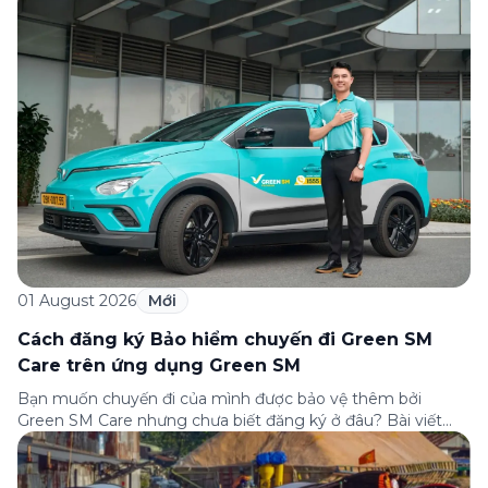
câu hỏi thường gặp nhất về quy trình bồi thường và hỗ trợ
của Green […]
01 August 2026
Mới
Cách đăng ký Bảo hiểm chuyến đi Green SM
Care trên ứng dụng Green SM
Bạn muốn chuyến đi của mình được bảo vệ thêm bởi
Green SM Care nhưng chưa biết đăng ký ở đâu? Bài viết
dưới đây sẽ hướng dẫn chi tiết cách tham gia (và hủy tham
gia) gói bảo hiểm này ngay trên ứng dụng Green SM, cùng
những lưu ý quan trọng trước khi […]