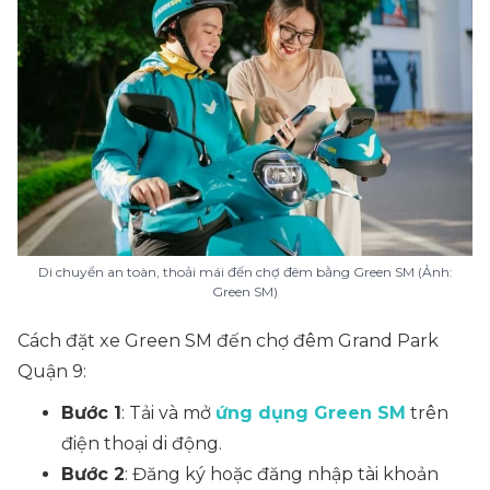
Di chuyển an toàn, thoải mái đến chợ đêm bằng Green SM (Ảnh:
Green SM)
Cách đặt xe Green SM đến chợ đêm Grand Park
Quận 9:
Bước 1
: Tải và mở
ứng dụng Green SM
trên
điện thoại di động.
Bước 2
: Đăng ký hoặc đăng nhập tài khoản