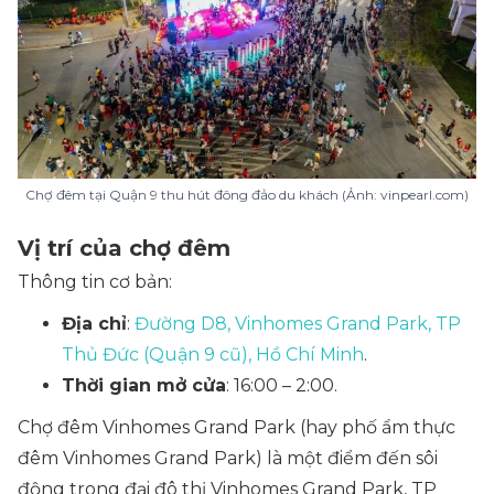
Chợ đêm tại Quận 9 thu hút đông đảo du khách (Ảnh: vinpearl.com)
Vị trí của chợ đêm
Thông tin cơ bản:
Địa chỉ
:
Đường D8, Vinhomes Grand Park, TP
Thủ Đức (Quận 9 cũ), Hồ Chí Minh
.
Thời gian mở cửa
: 16:00 – 2:00.
Chợ đêm Vinhomes Grand Park (hay
phố ẩm thực
đêm Vinhomes Grand Park
) là một điểm đến sôi
động trong đại đô thị Vinhomes Grand Park, TP