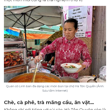
Quán cô Linh bán đa dạng các món bún tại chợ Hà Tôn Quyền (Ảnh:
Sưu tầm Internet)
Chè, cà phê, trà mãng cầu, ăn vặt…
Không chỉ nổi tiếng với sủi cảo, Hà Tôn Quyền còn là