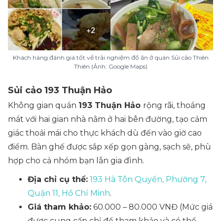
Khách hàng đánh giá tốt về trải nghiệm đồ ăn ở quán Sủi cảo Thiên
Thiên (Ảnh: Google Maps)
Sủi cảo 193 Thuận Hảo
Không gian quán
193 Thuận Hảo
rộng rãi, thoáng
mát với hai gian nhà nằm ở hai bên đường, tạo cảm
giác thoải mái cho thực khách dù đến vào giờ cao
điểm. Bàn ghế được sắp xếp gọn gàng, sạch sẽ, phù
hợp cho cả nhóm bạn lẫn gia đình.
Địa chỉ cụ thể:
193 Hà Tôn Quyền, Phường 7,
Quận 11, Hồ Chí Minh
.
Giá tham khảo:
60.000 – 80.000 VNĐ (
Mức giá
được cung cấp chỉ để tham khảo và có thể