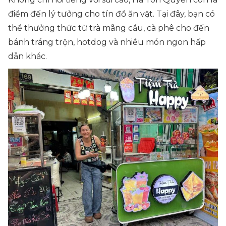
điểm đến lý tưởng cho tín đồ ăn vặt. Tại đây, bạn có
thể thưởng thức từ trà mãng cầu, cà phê cho đến
bánh tráng trộn, hotdog và nhiều món ngon hấp
dẫn khác.