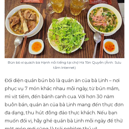
Bún bò xí quách bà Hạnh nổi tiếng tại chợ Hà Tôn Quyền (Ảnh: Sưu
tầm Internet)
Đối diện quán bún bò là quán ăn của bà Linh – nơi
phục vụ 7 món khác nhau mỗi ngày, từ bún mắm,
mì vịt tiềm, đến bánh canh cua. Với hơn 30 năm
buôn bán, quán ăn của bà Linh mang đến thực đơn
đa dạng, thu hút đông đảo thực khách. Nếu bạn
muốn đổi vị, hãy ghé quán bà Linh mỗi ngày để thử
một món mới cũng là trải nghiệm thú vị!