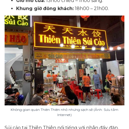
Giờ mở cửa:
13h00 chiều – 1h00 sáng.
Khung giờ đông khách:
18h00 – 21h00.
Không gian quán Thiên Thiên nhỏ nhưng sạch sẽ (Ảnh: Sưu tầm
Internet)
Sủi cảo tại Thiên Thiên nổi tiếng với nhân đầy đặn,