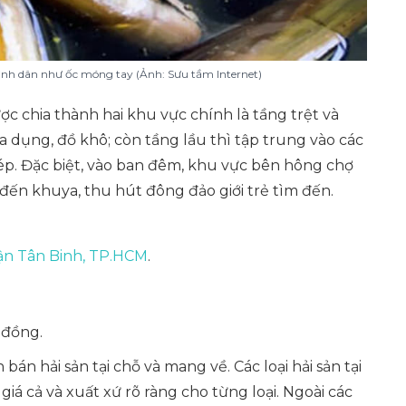
ình dân như ốc móng tay (Ảnh: Sưu tầm Internet)
 chia thành hai khu vực chính là tầng trệt và
ia dụng, đồ khô; còn tầng lầu thì tập trung vào các
dép. Đặc biệt, vào ban đêm, khu vực bên hông chợ
 đến khuya, thu hút đông đảo giới trẻ tìm đến.
ận Tân Binh, TP.HCM
.
 đồng.
n hải sản tại chỗ và mang về. Các loại hải sản tại
giá cả và xuất xứ rõ ràng cho từng loại. Ngoài các