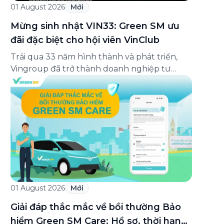
01 August 2026
Mới
Mừng sinh nhật VIN33: Green SM ưu
đãi đặc biệt cho hội viên VinClub
Trải qua 33 năm hình thành và phát triển,
Vingroup đã trở thành doanh nghiệp tư
nhân đa ngành lớn nhất Việt Nam, lọt Top 30
doanh nghiệp lớn nhất Đông Nam Á theo
bảng xếp hạng của Tạp chí Fortune (Mỹ).
Nhân kỷ niệm 33 năm thành lập (8/8/1993
đến 8/8/2026), Green SM trân […]
01 August 2026
Mới
Giải đáp thắc mắc về bồi thường Bảo
hiểm Green SM Care: Hồ sơ, thời hạn