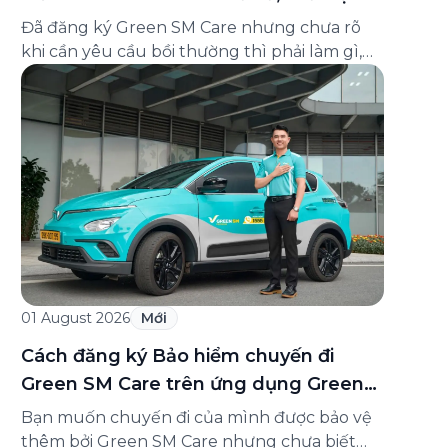
và cách liên hệ hỗ trợ
Đã đăng ký Green SM Care nhưng chưa rõ
khi cần yêu cầu bồi thường thì phải làm gì,
hồ sơ ra sao, hay giấy chứng nhận bảo hiểm
tìm ở đâu? Bài viết này tổng hợp đầy đủ các
câu hỏi thường gặp nhất về quy trình bồi
thường và hỗ trợ của Green […]
01 August 2026
Mới
Cách đăng ký Bảo hiểm chuyến đi
Green SM Care trên ứng dụng Green
SM
Bạn muốn chuyến đi của mình được bảo vệ
thêm bởi Green SM Care nhưng chưa biết