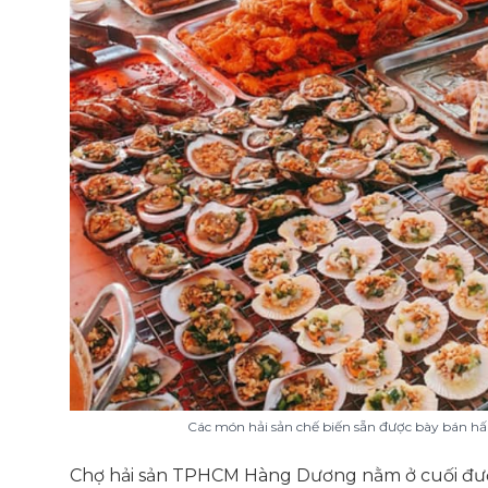
Các món hải sản chế biến sẵn được bày bán hấ
Chợ hải sản TPHCM Hàng Dương nằm ở cuối đườn