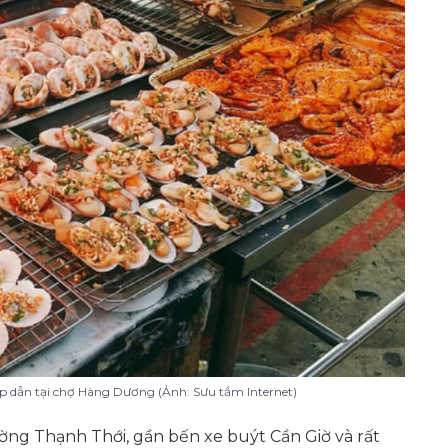
p dẫn tại chợ Hàng Dương (Ảnh: Sưu tầm Internet)
g Thạnh Thới, gần bến xe buýt Cần Giờ và rất