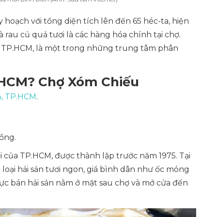
oạch với tổng diện tích lên đến 65 héc-ta, hiện
và rau củ quả tươi là các hàng hóa chính tại chợ.
ả TP.HCM, là một trong những trung tâm phân
TPHCM? Chợ Xóm Chiếu
4, TP.HCM
.
ồng.
i của TP.HCM, được thành lập trước năm 1975. Tại
loại hải sản tươi ngon, giá bình dân như ốc móng
 vực bán hải sản nằm ở mặt sau chợ và mở cửa đến