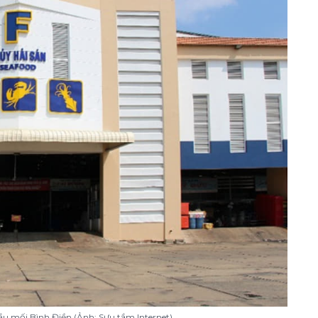
ầu mối Bình Điền (Ảnh: Sưu tầm Internet)