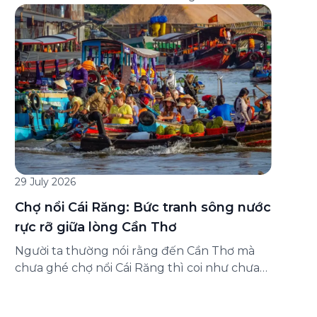
đăng ký ở đâu? Bài viết dưới đây sẽ hướng
dẫn chi tiết cách tham gia (và hủy tham gia)
gói bảo hiểm này ngay trên ứng dụng Green
SM, cùng những lưu ý quan trọng trước khi
[…]
29 July 2026
Chợ nổi Cái Răng: Bức tranh sông nước
rực rỡ giữa lòng Cần Thơ
Người ta thường nói rằng đến Cần Thơ mà
chưa ghé chợ nổi Cái Răng thì coi như chưa
chạm được vào hồn của miền Tây. Từng
đoàn ghe xuồng chở đầy trái cây rực rỡ, tiếng