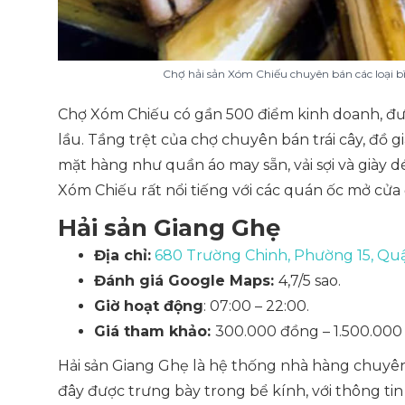
Chợ hải sản Xóm Chiếu chuyên bán các loại b
Chợ Xóm Chiếu có gần 500 điểm kinh doanh, được
lầu. Tầng trệt của chợ chuyên bán trái cây, đồ g
mặt hàng như quần áo may sẵn, vải sợi và giày 
Xóm Chiếu rất nổi tiếng với các quán ốc mở cửa
Hải sản Giang Ghẹ
Địa chỉ:
680 Trường Chinh, Phường 15, Qu
Đánh giá Google Maps:
4,7/5 sao.
Giờ hoạt động
: 07:00 – 22:00.
Giá tham khảo:
300.000 đồng – 1.500.000
Hải sản Giang Ghẹ là hệ thống nhà hàng chuyên bá
đây được trưng bày trong bể kính, với thông tin 