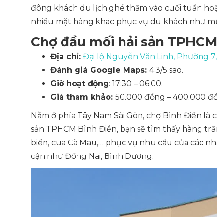
đông khách du lịch ghé thăm vào cuối tuần hoặ
nhiều mặt hàng khác phục vụ du khách như mũ rơ
Chợ đầu mối hải sản TPHCM 
Địa chỉ:
Đại lộ Nguyễn Văn Linh, Phường 7
Đánh giá Google Maps:
4,3/5 sao.
Giờ hoạt động
: 17:30 – 06:00.
Giá tham khảo:
50.000 đồng – 400.000 đ
Nằm ở phía Tây Nam Sài Gòn, chợ Bình Điền là ch
sản TPHCM Bình Điền, bạn sẽ tìm thấy hàng trăm
biển, cua Cà Mau,… phục vụ nhu cầu của các nh
cận như Đồng Nai, Bình Dương.