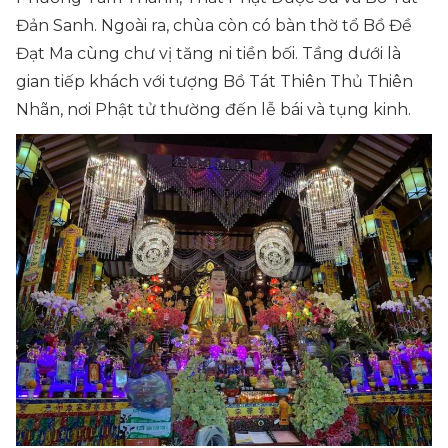
Đản Sanh. Ngoài ra, chùa còn có bàn thờ tổ Bồ Đề
Đạt Ma cùng chư vị tăng ni tiền bối. Tầng dưới là
gian tiếp khách với tượng Bồ Tát Thiên Thủ Thiên
Nhãn, nơi Phật tử thường đến lễ bái và tụng kinh.