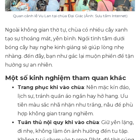
Quan cảnh lễ Vu Lan tại chùa Đại Giác (Ảnh: Sưu tầm Internet)
Ngoài không gian thờ tự, chùa có nhiều cây xanh
tạo sự thoáng mát, yên bình. Ngồi tĩnh tâm dưới
bóng cây hay nghe kinh giảng sẽ giúp lòng nhẹ
nhàng. đến đây, bạn như gác lại muộn phiền để tận
hưởng sự an nhiên.
Một số kinh nghiệm tham quan khác
Trang phục khi vào chùa
: Nên mặc kín đáo,
lịch sự, tránh quần áo ngắn hay hở hang. Ưu
tiên màu sắc nhã nhặn như trắng, nâu để phù
hợp không gian trang nghiêm.
Tuân thủ nội quy khi vào chùa
: Giữ yên lặng,
đi nhẹ, không làm ồn ảnh hưởng đến tu tập.
Không tự ý chạm vào tượng Phật, đồ thờ cúng