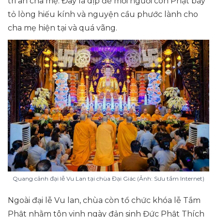
tri ân cha mẹ. Đây là dịp để mỗi người con Phật bày
tỏ lòng hiếu kính và nguyện cầu phước lành cho
cha mẹ hiện tại và quá vãng.
Quang cảnh đại lễ Vu Lan tại chùa Đại Giác (Ảnh: Sưu tầm Internet)
Ngoài đại lễ Vu lan, chùa còn tổ chức khóa lễ Tắm
Phật nhằm tôn vinh ngày đản sinh Đức Phật Thích