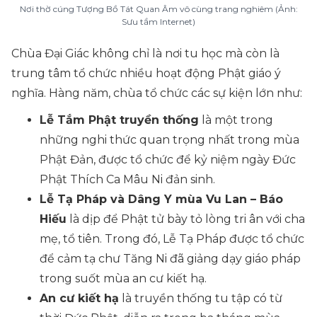
Nơi thờ cúng Tượng Bồ Tát Quan Âm vô cùng trang nghiêm (Ảnh:
Sưu tầm Internet)
Chùa Đại Giác không chỉ là nơi tu học mà còn là
trung tâm tổ chức nhiều hoạt động Phật giáo ý
nghĩa. Hàng năm, chùa tổ chức các sự kiện lớn như:
Lễ Tắm Phật truyền thống
là một trong
những nghi thức quan trọng nhất trong mùa
Phật Đản, được tổ chức để kỷ niệm ngày Đức
Phật Thích Ca Mâu Ni đản sinh.
Lễ Tạ Pháp và Dâng Y mùa Vu Lan – Báo
Hiếu
là dịp để Phật tử bày tỏ lòng tri ân với cha
mẹ, tổ tiên. Trong đó, Lễ Tạ Pháp được tổ chức
để cảm tạ chư Tăng Ni đã giảng dạy giáo pháp
trong suốt mùa an cư kiết hạ.
An cư kiết hạ
là truyền thống tu tập có từ