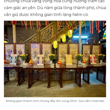
chuông chùa vang vọng hòa cùng hương trầm tạo
cảm giác an yên. Dù nằm giữa lòng thành phố, chùa
vẫn giữ được không gian tĩnh lặng hiếm có.
Không gian thanh tịnh nhưng đầy ấm cúng (Ảnh: Sưu tầm Internet)