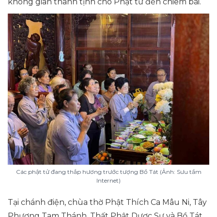
không gian thanh tịnh cho Phật tử đến chiêm bái.
Các phật tử đang thắp hương trước tượng Bồ Tát (Ảnh: Sưu tầm
Internet)
Tại chánh điện, chùa thờ Phật Thích Ca Mâu Ni, Tây
Phương Tam Thánh, Thất Phật Dược Sư và Bồ Tát