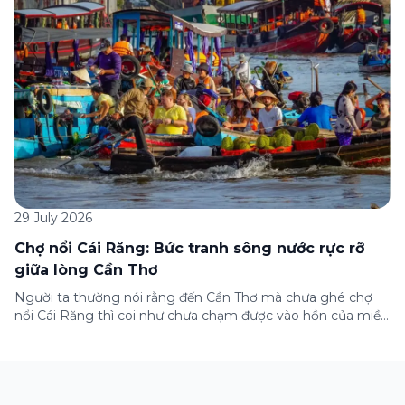
những lưu ý quan trọng trước khi […]
29 July 2026
Chợ nổi Cái Răng: Bức tranh sông nước rực rỡ
giữa lòng Cần Thơ
Người ta thường nói rằng đến Cần Thơ mà chưa ghé chợ
nổi Cái Răng thì coi như chưa chạm được vào hồn của miền
Tây. Từng đoàn ghe xuồng chở đầy trái cây rực rỡ, tiếng
máy nổ lách tách hòa cùng tiếng rao mời vang vọng trong
sương sớm, và cả những cây […]