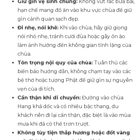
Giữ gìn vệ sinh chung:
Không vứt rác bừa bãi,
hạn chế mang đồ ăn vào khu vực chùa để giữ
gìn cảnh quan sạch đẹp.
Đi nhẹ, nói khẽ:
Khi vào chùa, hãy giữ giọng
nói nhỏ nhẹ, tránh cười đùa hoặc gây ồn ào
làm ảnh hưởng đến không gian tĩnh lặng của
chùa.
Tôn trọng nội quy của chùa:
Tuân thủ các
biển báo hướng dẫn, không chạm tay vào các
bệ thờ hoặc tượng Phật để giữ gìn sự nguyên
vẹn của di tích.
Cẩn thận khi di chuyển:
Đường vào chùa
Hang khá dốc và có nhiều bậc thang, du
khách nên đi lại cẩn thận, đặc biệt là vào mùa
mưa khi đá có thể trơn trượt.
Không tùy tiện thắp hương hoặc đốt vàng