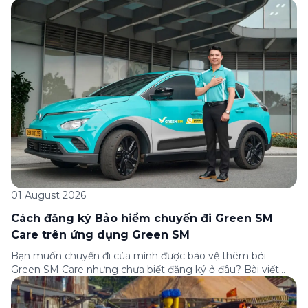
nhận bảo hiểm tìm ở đâu? Bài viết này tổng hợp đầy đủ các
câu hỏi thường gặp nhất về quy trình bồi thường và hỗ trợ
của Green […]
01 August 2026
Cách đăng ký Bảo hiểm chuyến đi Green SM
Care trên ứng dụng Green SM
Bạn muốn chuyến đi của mình được bảo vệ thêm bởi
Green SM Care nhưng chưa biết đăng ký ở đâu? Bài viết
dưới đây sẽ hướng dẫn chi tiết cách tham gia (và hủy tham
gia) gói bảo hiểm này ngay trên ứng dụng Green SM, cùng