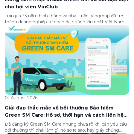
cho hội viên VinClub
Trải qua 33 năm hình thành và phát triển, Vingroup đã trở
thành doanh nghiệp tư nhân đa ngành lớn nhất Việt Nam,
lọt Top 30 doanh nghiệp lớn nhất Đông Nam Á theo bảng
xếp hạng của Tạp chí Fortune (Mỹ). Nhân kỷ niệm 33 năm
thành lập (8/8/1993 đến 8/8/2026), Green SM trân […]
01 August 2026
Giải đáp thắc mắc về bồi thường Bảo hiểm
Green SM Care: Hồ sơ, thời hạn và cách liên hệ
hỗ trợ
Đã đăng ký Green SM Care nhưng chưa rõ khi cần yêu cầu
bồi thường thì phải làm gì, hồ sơ ra sao, hay giấy chứng