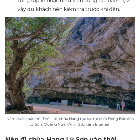
từng dịp lễ hoặc điều kiện công tác bảo trì, vì
vậy du khách nên kiểm tra trước khi đến.
Nằm dưới chân núi Thới Lới, chùa Hang tọa lạc tại phía Đông Bắc đảo
Lý Sơn, Quảng Ngãi (Ảnh: Sưu tầm Internet)
Nên đi chùa Hang Lý Sơn vào thời