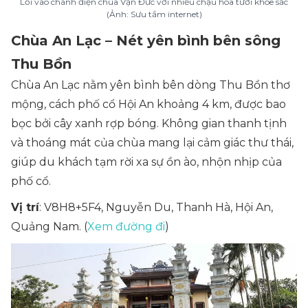
Lối vào chánh điện chùa Vạn Đức với nhiều chậu hoa tươi khoe sắc
(Ảnh: Sưu tầm internet)
Chùa An Lạc – Nét yên bình bên sông
Thu Bồn
Chùa An Lạc nằm yên bình bên dòng Thu Bồn thơ
mộng, cách phố cổ Hội An khoảng 4 km, được bao
bọc bởi cây xanh rợp bóng. Không gian thanh tịnh
và thoáng mát của chùa mang lại cảm giác thư thái,
giúp du khách tạm rời xa sự ồn ào, nhộn nhịp của
phố cổ.
Vị trí
: V8H8+5F4, Nguyễn Du, Thanh Hà, Hội An,
Quảng Nam. (
Xem đường đi
)