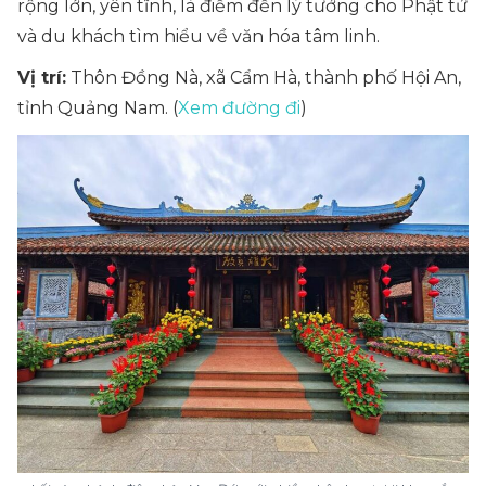
rộng lớn, yên tĩnh, là điểm đến lý tưởng cho Phật tử
và du khách tìm hiểu về văn hóa tâm linh.
Vị trí:
Thôn Đồng Nà, xã Cẩm Hà, thành phố Hội An,
tỉnh Quảng Nam. (
Xem đường đi
)