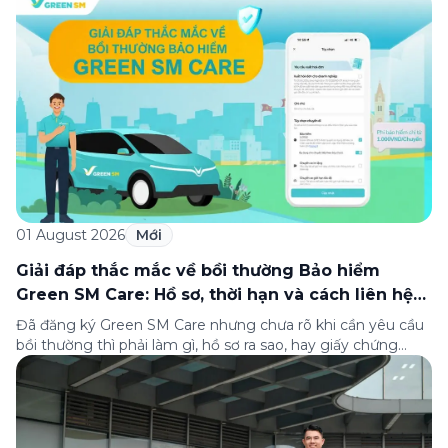
xếp hạng của Tạp chí Fortune (Mỹ). Nhân kỷ niệm 33 năm
thành lập (8/8/1993 đến 8/8/2026), Green SM trân […]
01 August 2026
Mới
Giải đáp thắc mắc về bồi thường Bảo hiểm
Green SM Care: Hồ sơ, thời hạn và cách liên hệ
hỗ trợ
Đã đăng ký Green SM Care nhưng chưa rõ khi cần yêu cầu
bồi thường thì phải làm gì, hồ sơ ra sao, hay giấy chứng
nhận bảo hiểm tìm ở đâu? Bài viết này tổng hợp đầy đủ các
câu hỏi thường gặp nhất về quy trình bồi thường và hỗ trợ
của Green […]