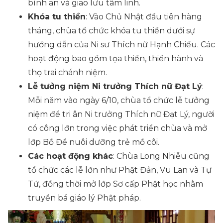
bình an và giao lưu tâm linh.
Khóa tu thiền
: Vào Chủ Nhật đầu tiên hàng
tháng, chùa tổ chức khóa tu thiền dưới sự
hướng dẫn của Ni sư Thích nữ Hạnh Chiếu. Các
hoạt động bao gồm tọa thiền, thiền hành và
thọ trai chánh niệm.
Lễ tưởng niệm Ni trưởng Thích nữ Đạt Lý
:
Mỗi năm vào ngày 6/10, chùa tổ chức lễ tưởng
niệm để tri ân Ni trưởng Thích nữ Đạt Lý, người
có công lớn trong việc phát triển chùa và mở
lớp Bồ Đề nuôi dưỡng trẻ mồ côi.
Các hoạt động khác
: Chùa Long Nhiễu cũng
tổ chức các lễ lớn như Phật Đản, Vu Lan và Tự
Tứ, đồng thời mở lớp Sơ cấp Phật học nhằm
truyền bá giáo lý Phật pháp.