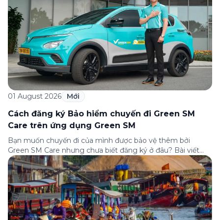
01 August 2026
Mới
Cách đăng ký Bảo hiểm chuyến đi Green SM
Care trên ứng dụng Green SM
Bạn muốn chuyến đi của mình được bảo vệ thêm bởi
Green SM Care nhưng chưa biết đăng ký ở đâu? Bài viết
dưới đây sẽ hướng dẫn chi tiết cách tham gia (và hủy tham
gia) gói bảo hiểm này ngay trên ứng dụng Green SM, cùng
những lưu ý quan trọng trước khi […]