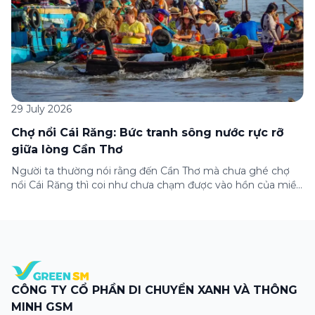
29 July 2026
Chợ nổi Cái Răng: Bức tranh sông nước rực rỡ
giữa lòng Cần Thơ
Người ta thường nói rằng đến Cần Thơ mà chưa ghé chợ
nổi Cái Răng thì coi như chưa chạm được vào hồn của miền
Tây. Từng đoàn ghe xuồng chở đầy trái cây rực rỡ, tiếng
máy nổ lách tách hòa cùng tiếng rao mời vang vọng trong
sương sớm, và cả những cây […]
CÔNG TY CỔ PHẦN DI CHUYỂN XANH VÀ THÔNG
MINH GSM