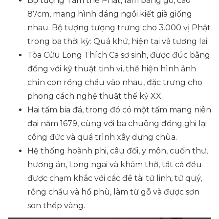
Bộ tượng Tam thế Phật, làm bằng gỗ, cao
87cm, mang hình dáng ngồi kiết già giống
nhau. Bộ tượng tượng trưng cho 3.000 vị Phật
trong ba thời kỳ: Quá khứ, hiện tại và tương lai.
Tòa Cửu Long Thích Ca sơ sinh, được đúc bằng
đồng với kỹ thuật tinh vi, thể hiện hình ảnh
chín con rồng chầu vào nhau, đặc trưng cho
phong cách nghệ thuật thế kỷ XX.
Hai tấm bia đá, trong đó có một tấm mang niên
đại năm 1679, cùng với ba chuông đồng ghi lại
công đức và quá trình xây dựng chùa.
Hệ thống hoành phi, câu đối, y môn, cuốn thư,
hương án, Long ngai và khám thờ, tất cả đều
được chạm khắc với các đề tài tứ linh, tứ quý,
rồng chầu và hổ phù, làm từ gỗ và được sơn
son thếp vàng.