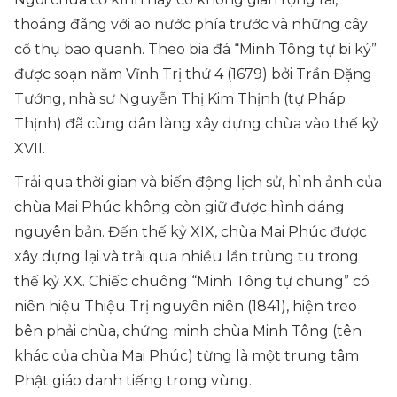
thoáng đãng với ao nước phía trước và những cây
cổ thụ bao quanh. Theo bia đá “Minh Tông tự bi ký”
được soạn năm Vĩnh Trị thứ 4 (1679) bởi Trần Đặng
Tướng, nhà sư Nguyễn Thị Kim Thịnh (tự Pháp
Thịnh) đã cùng dân làng xây dựng chùa vào thế kỷ
XVII.
Trải qua thời gian và biến động lịch sử, hình ảnh của
chùa Mai Phúc không còn giữ được hình dáng
nguyên bản. Đến thế kỷ XIX, chùa Mai Phúc được
xây dựng lại và trải qua nhiều lần trùng tu trong
thế kỷ XX. Chiếc chuông “Minh Tông tự chung” có
niên hiệu Thiệu Trị nguyên niên (1841), hiện treo
bên phải chùa, chứng minh chùa Minh Tông (tên
khác của chùa Mai Phúc) từng là một trung tâm
Phật giáo danh tiếng trong vùng.