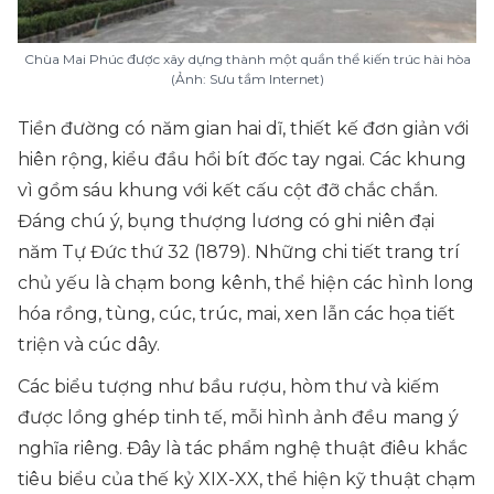
Chùa Mai Phúc được xây dựng thành một quần thể kiến trúc hài hòa
(Ảnh: Sưu tầm Internet)
Tiền đường có năm gian hai dĩ, thiết kế đơn giản với
hiên rộng, kiểu đầu hồi bít đốc tay ngai. Các khung
vì gồm sáu khung với kết cấu cột đỡ chắc chắn.
Đáng chú ý, bụng thượng lương có ghi niên đại
năm Tự Đức thứ 32 (1879). Những chi tiết trang trí
chủ yếu là chạm bong kênh, thể hiện các hình long
hóa rồng, tùng, cúc, trúc, mai, xen lẫn các họa tiết
triện và cúc dây.
Các biểu tượng như bầu rượu, hòm thư và kiếm
được lồng ghép tinh tế, mỗi hình ảnh đều mang ý
nghĩa riêng. Đây là tác phẩm nghệ thuật điêu khắc
tiêu biểu của thế kỷ XIX-XX, thể hiện kỹ thuật chạm