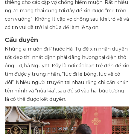
thiêng cho các cặp vợ chồng hiếm muộn. Rất nhiều
người mang thai cũng tới đây để xin được “mẹ tròn
con vuông”. Không ít cặp vợ chồng sau khi trở về và
có tin vui đã trở lại chùa để làm lễ tạ ơn.
Cầu duyên
Những ai muốn đi Phước Hải Tự để xin nhân duyên
tốt đẹp thì nhất định phải dâng hương tại điện thờ
ông Tơ, bà Nguyệt. Đây là nơi các bạn trẻ đến để xin
tìm được ý trung nhân, “lúc đi lẻ bóng, lúc về có
đôi”. Nhiều người truyền tai nhau rằng chỉ cần khấn
tên mình và “nửa kia”, sau đó sờ vào hai bức tượng
là có thể được kết duyên.