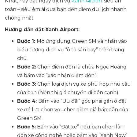
Nhất, hãy đặt ngay dịch vụ
Xanh Airport
siêu an
toàn – siêu êm ái đưa bạn đến điểm du lịch nhanh
chóng nhất!
Hướng dẫn đặt Xanh Airport:
Bước 1:
Mở ứng dụng
Green SM và nhấn vào
biểu tượng dịch vụ
“ô tô sân bay”
trên trang
chủ.
Bước 2:
Chọn điểm đến là
chùa Ngọc Hoàng
và bấm vào “
xác nhận điểm đón”.
Bước 3:
Chọn loại dịch vụ xe phù hợp nhu cầu
của bạn (hiển thị giá chuyến đi bên cạnh).
Bước 4:
Bấm vào
“Ưu đãi”
góc phải gần ô đặt
xe để lựa chọn voucher giảm giá hấp dẫn của
Green SM.
Bước 5:
Bấm vào “
Đặt xe
” nếu bạn chọn làn
đón xe công nghệ hoặc bấm vào
“Xanh Now”