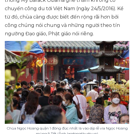
thống Mỹ Barack Obama ghé thăm khi ông có
chuyến công du tới Việt Nam (ngày 24/5/2016). Kể
từ đó, chùa càng được biết đến rộng rãi hơn bởi
công chúng nói chung và những người theo tín
ngưỡng Đạo giáo, Phật giáo nói riêng.
Chùa Ngọc Hoàng quận 1 đông đúc nhất là vào dịp lễ vía Ngọc Hoàng
mùng 9 Tết (Ảnh laodongthudo.vn)