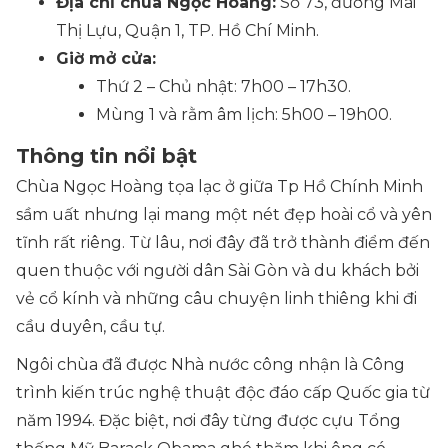
Địa chỉ chùa Ngọc Hoàng
:
Số 73, đường Mai
Thị Lựu, Quận 1, TP. Hồ Chí Minh.
Giờ mở cửa:
Thứ 2 – Chủ nhật: 7h00 – 17h30.
Mùng 1 và rằm âm lịch: 5h00 – 19h00.
Thông tin nổi bật
Chùa Ngọc Hoàng tọa lạc ở giữa Tp Hồ Chính Minh
sầm uất nhưng lại mang một nét đẹp hoài cổ và yên
tĩnh rất riêng. Từ lâu, nơi đây đã trở thành điểm đến
quen thuộc với người dân Sài Gòn và du khách bởi
vẻ cổ kính và những câu chuyện linh thiêng khi đi
cầu duyên, cầu tự.
Ngôi chùa đã được Nhà nước công nhận là Công
trình kiến trúc nghệ thuật độc đáo cấp Quốc gia từ
năm 1994. Đặc biệt, nơi đây từng được cựu Tổng