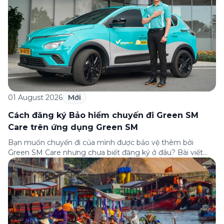
01 August 2026
Mới
Cách đăng ký Bảo hiểm chuyến đi Green SM
Care trên ứng dụng Green SM
Bạn muốn chuyến đi của mình được bảo vệ thêm bởi
Green SM Care nhưng chưa biết đăng ký ở đâu? Bài viết
dưới đây sẽ hướng dẫn chi tiết cách tham gia (và hủy tham
gia) gói bảo hiểm này ngay trên ứng dụng Green SM, cùng
những lưu ý quan trọng trước khi […]