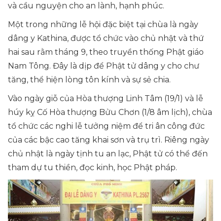
và cầu nguyện cho an lành, hạnh phúc.
Một trong những lễ hội đặc biệt tại chùa là ngày
dâng y Kathina, được tổ chức vào chủ nhật và thứ
hai sau rằm tháng 9, theo truyền thống Phật giáo
Nam Tông. Đây là dịp để Phật tử dâng y cho chư
tăng, thể hiện lòng tôn kính và sự sẻ chia.
Vào ngày giỗ của Hòa thượng Linh Tâm (19/1) và lễ
húy kỵ Cố Hòa thượng Bửu Chơn (1/8 âm lịch), chùa
tổ chức các nghi lễ tưởng niệm để tri ân công đức
của các bậc cao tăng khai sơn và trụ trì. Riêng ngày
chủ nhật là ngày tịnh tu an lạc, Phật tử có thể đến
tham dự tu thiền, đọc kinh, học Phật pháp.