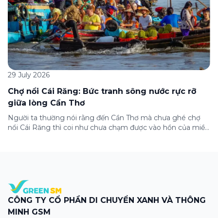
29 July 2026
Chợ nổi Cái Răng: Bức tranh sông nước rực rỡ
giữa lòng Cần Thơ
Người ta thường nói rằng đến Cần Thơ mà chưa ghé chợ
nổi Cái Răng thì coi như chưa chạm được vào hồn của miền
Tây. Từng đoàn ghe xuồng chở đầy trái cây rực rỡ, tiếng
máy nổ lách tách hòa cùng tiếng rao mời vang vọng trong
sương sớm, và cả những cây […]
CÔNG TY CỔ PHẦN DI CHUYỂN XANH VÀ THÔNG
MINH GSM