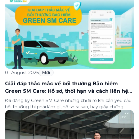
xếp hạng của Tạp chí Fortune (Mỹ). Nhân kỷ niệm 33 năm
thành lập (8/8/1993 đến 8/8/2026), Green SM trân […]
01 August 2026
Mới
Giải đáp thắc mắc về bồi thường Bảo hiểm
Green SM Care: Hồ sơ, thời hạn và cách liên hệ
hỗ trợ
Đã đăng ký Green SM Care nhưng chưa rõ khi cần yêu cầu
bồi thường thì phải làm gì, hồ sơ ra sao, hay giấy chứng
nhận bảo hiểm tìm ở đâu? Bài viết này tổng hợp đầy đủ các
câu hỏi thường gặp nhất về quy trình bồi thường và hỗ trợ
của Green […]