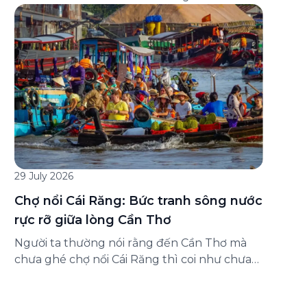
đăng ký ở đâu? Bài viết dưới đây sẽ hướng
dẫn chi tiết cách tham gia (và hủy tham gia)
gói bảo hiểm này ngay trên ứng dụng Green
SM, cùng những lưu ý quan trọng trước khi
[…]
29 July 2026
Chợ nổi Cái Răng: Bức tranh sông nước
rực rỡ giữa lòng Cần Thơ
Người ta thường nói rằng đến Cần Thơ mà
chưa ghé chợ nổi Cái Răng thì coi như chưa
chạm được vào hồn của miền Tây. Từng
đoàn ghe xuồng chở đầy trái cây rực rỡ, tiếng