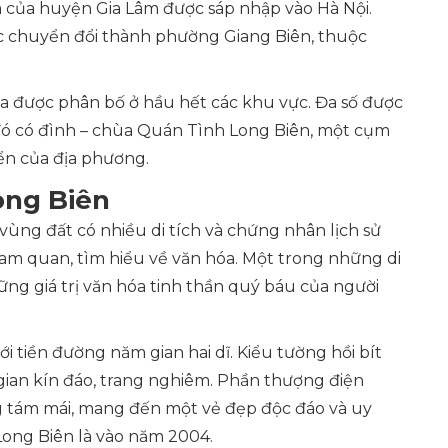
ã của huyện Gia Lâm được sáp nhập vào Hà Nội.
ợc chuyển đổi thành phường Giang Biên, thuộc
hóa được phân bố ở hầu hết các khu vực. Đa số được
 đó có đình – chùa Quán Tình Long Biên, một cụm
riển của địa phương.
ong Biên
 vùng đất có nhiều di tích và chứng nhân lịch sử
m quan, tìm hiểu về văn hóa. Một trong những di
hững giá trị văn hóa tinh thần quý báu của người
với tiền đường năm gian hai dĩ. Kiểu tường hồi bít
ian kín đáo, trang nghiêm. Phần thượng điện
ầng tám mái, mang đến một vẻ đẹp độc đáo và uy
Long Biên là vào năm 2004.