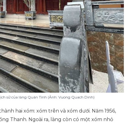
ịch sử của làng Quán Tình (Ảnh: Vuong Quach Dinh)
 thành hai xóm: xóm trên và xóm dưới. Năm 1956,
ồng Thanh. Ngoài ra, làng còn có một xóm nhỏ