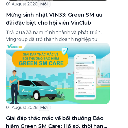
01 August 2026
Mới
Mừng sinh nhật VIN33: Green SM ưu
đãi đặc biệt cho hội viên VinClub
Trải qua 33 năm hình thành và phát triển,
Vingroup đã trở thành doanh nghiệp tư
nhân đa ngành lớn nhất Việt Nam, lọt Top 30
doanh nghiệp lớn nhất Đông Nam Á theo
bảng xếp hạng của Tạp chí Fortune (Mỹ).
Nhân kỷ niệm 33 năm thành lập (8/8/1993
đến 8/8/2026), Green SM trân […]
01 August 2026
Mới
Giải đáp thắc mắc về bồi thường Bảo
hiểm Green SM Care: Hồ sơ, thời hạn