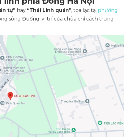
linh phía Đông Hà Nội
án tự”
hay
“Thái Linh quán”
, tọa lạc tại
phường
ng sông Đuống, vị trí của chùa chỉ cách trung