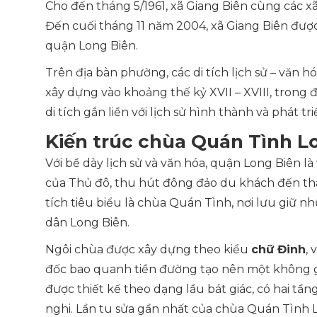
Cho đến tháng 5/1961, xã Giang Biên cùng các x
Đến cuối tháng 11 năm 2004, xã Giang Biên đư
quận Long Biên.
Trên địa bàn phường, các di tích lịch sử – văn 
xây dựng vào khoảng thế kỷ XVII – XVIII, trong
di tích gắn liền với lịch sử hình thành và phát t
Kiến trúc chùa Quán Tình L
Với bề dày lịch sử và văn hóa, quận Long Biên là
của Thủ đô, thu hút đông đảo du khách đến tha
tích tiêu biểu là chùa Quán Tình, nơi lưu giữ n
dân Long Biên.
Ngôi chùa được xây dựng theo kiểu
chữ Đinh
, 
đốc bao quanh tiền đường tạo nên một không g
được thiết kế theo dạng lầu bát giác, có hai t
nghi. Lần tu sửa gần nhất của chùa Quán Tình 