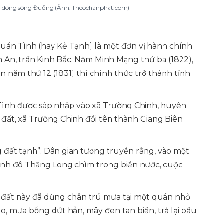
n dòng sông Đuống (Ảnh: Theochanphat.com)
Quán Tình (hay Kẻ Tạnh) là một đơn vị hành chính
An, trấn Kinh Bắc. Năm Minh Mạng thứ ba (1822),
n năm thứ 12 (1831) thì chính thức trở thành tỉnh
ình được sáp nhập vào xã Trường Chinh, huyện
 đất, xã Trường Chinh đổi tên thành Giang Biên
 đất tạnh”.
Dân gian tương truyền rằng, vào một
kinh đô Thăng Long chìm trong biển nước, cuộc
 đất này đã dừng chân trú mưa tại một quán nhỏ
ào, mưa bỗng dứt hẳn, mây đen tan biến, trả lại bầu