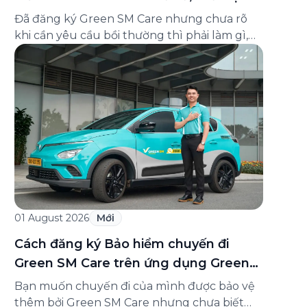
và cách liên hệ hỗ trợ
Đã đăng ký Green SM Care nhưng chưa rõ
khi cần yêu cầu bồi thường thì phải làm gì,
hồ sơ ra sao, hay giấy chứng nhận bảo hiểm
tìm ở đâu? Bài viết này tổng hợp đầy đủ các
câu hỏi thường gặp nhất về quy trình bồi
thường và hỗ trợ của Green […]
01 August 2026
Mới
Cách đăng ký Bảo hiểm chuyến đi
Green SM Care trên ứng dụng Green
SM
Bạn muốn chuyến đi của mình được bảo vệ
thêm bởi Green SM Care nhưng chưa biết