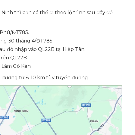
inh thì bạn có thể đi theo lộ trình sau đây để
n Phú/ĐT785.
ường 30 tháng 4/ĐT785.
sau đó nhập vào QL22B tại Hiệp Tân.
 trên QL22B.
 Lâm Gò Kén.
ng đường từ 8-10 km tùy tuyến đường.