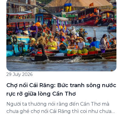
đăng ký ở đâu? Bài viết dưới đây sẽ hướng
dẫn chi tiết cách tham gia (và hủy tham gia)
gói bảo hiểm này ngay trên ứng dụng Green
SM, cùng những lưu ý quan trọng trước khi
[…]
29 July 2026
Chợ nổi Cái Răng: Bức tranh sông nước
rực rỡ giữa lòng Cần Thơ
Người ta thường nói rằng đến Cần Thơ mà
chưa ghé chợ nổi Cái Răng thì coi như chưa
chạm được vào hồn của miền Tây. Từng
đoàn ghe xuồng chở đầy trái cây rực rỡ, tiếng
máy nổ lách tách hòa cùng tiếng rao mời