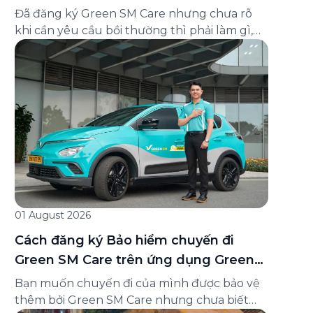
và cách liên hệ hỗ trợ
Đã đăng ký Green SM Care nhưng chưa rõ
khi cần yêu cầu bồi thường thì phải làm gì,
hồ sơ ra sao, hay giấy chứng nhận bảo hiểm
tìm ở đâu? Bài viết này tổng hợp đầy đủ các
câu hỏi thường gặp nhất về quy trình bồi
thường và hỗ trợ của Green […]
01 August 2026
Cách đăng ký Bảo hiểm chuyến đi
Green SM Care trên ứng dụng Green
SM
Bạn muốn chuyến đi của mình được bảo vệ
thêm bởi Green SM Care nhưng chưa biết