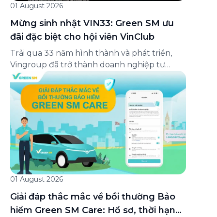
01 August 2026
Mừng sinh nhật VIN33: Green SM ưu
đãi đặc biệt cho hội viên VinClub
Trải qua 33 năm hình thành và phát triển,
Vingroup đã trở thành doanh nghiệp tư
nhân đa ngành lớn nhất Việt Nam, lọt Top 30
doanh nghiệp lớn nhất Đông Nam Á theo
bảng xếp hạng của Tạp chí Fortune (Mỹ).
Nhân kỷ niệm 33 năm thành lập (8/8/1993
đến 8/8/2026), Green SM trân […]
01 August 2026
Giải đáp thắc mắc về bồi thường Bảo
hiểm Green SM Care: Hồ sơ, thời hạn