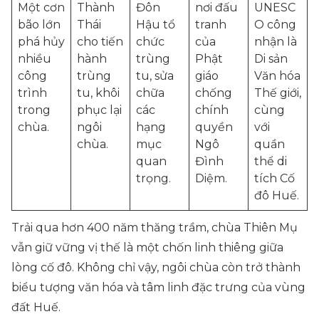
Một cơn
Thành
Đôn
nơi đấu
UNESC
bão lớn
Thái
Hậu tổ
tranh
O công
phá hủy
cho tiến
chức
của
nhận là
nhiều
hành
trùng
Phật
Di sản
công
trùng
tu, sửa
giáo
Văn hóa
trình
tu, khôi
chữa
chống
Thế giới,
trong
phục lại
các
chính
cùng
chùa.
ngôi
hạng
quyền
với
chùa.
mục
Ngô
quần
quan
Đình
thể di
trọng.
Diệm.
tích Cố
đô Huế.
Trải qua hơn 400 năm thăng trầm, chùa Thiên Mụ
vẫn giữ vững vị thế là một chốn linh thiêng giữa
lòng cố đô. Không chỉ vậy, ngôi chùa còn trở thành
biểu tượng văn hóa và tâm linh đặc trưng của vùng
đất Huế.