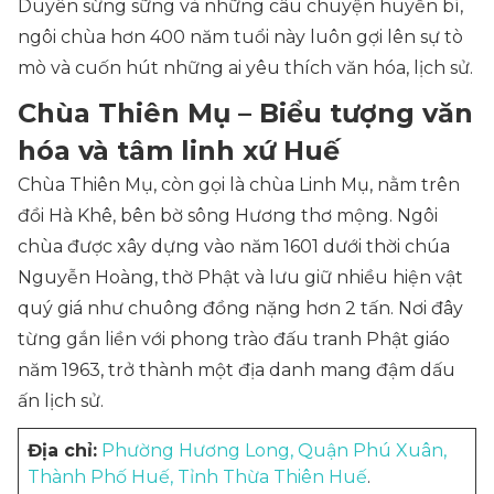
Duyên sừng sững và những câu chuyện huyền bí,
ngôi chùa hơn 400 năm tuổi này luôn gợi lên sự tò
mò và cuốn hút những ai yêu thích văn hóa, lịch sử.
Chùa Thiên Mụ – Biểu tượng văn
hóa và tâm linh xứ Huế
Chùa Thiên Mụ, còn gọi là chùa Linh Mụ, nằm trên
đồi Hà Khê, bên bờ sông Hương thơ mộng. Ngôi
chùa được xây dựng vào năm 1601 dưới thời chúa
Nguyễn Hoàng, thờ Phật và lưu giữ nhiều hiện vật
quý giá như chuông đồng nặng hơn 2 tấn. Nơi đây
từng gắn liền với phong trào đấu tranh Phật giáo
năm 1963, trở thành một địa danh mang đậm dấu
ấn lịch sử.
Địa chỉ:
Phường Hương Long, Quận Phú Xuân,
Thành Phố Huế, Tỉnh Thừa Thiên Huế
.