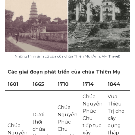
Những hình ảnh cũ xưa của chùa Thiên Mụ (Ảnh: VM Travel)
Các giai đoạn phát triển của chùa Thiên Mụ
1601
1665
1710
1714
1844
Chúa
Vua
Nguyễn
Thiệu
Chúa
Phúc
Trị cho
Dưới
Nguyễn
Chu
xây
thời
Phúc
Chúa
tiếp tục
dựng
chúa
Chu
Nguyễn
xây
tháp