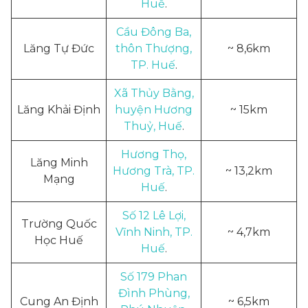
Huế
.
Cầu Đông Ba,
Lăng Tự Đức
thôn Thượng,
~ 8,6km
TP. Huế
.
Xã Thủy Bằng,
Lăng Khải Định
huyện Hương
~ 15km
Thuỷ, Huế
.
Hương Thọ,
Lăng Minh
Hương Trà, TP.
~ 13,2km
Mạng
Huế
.
Số 12 Lê Lợi,
Trường Quốc
Vĩnh Ninh, TP.
~ 4,7km
Học Huế
Huế
.
Số 179 Phan
Đình Phùng,
Cung An Định
~ 6,5km