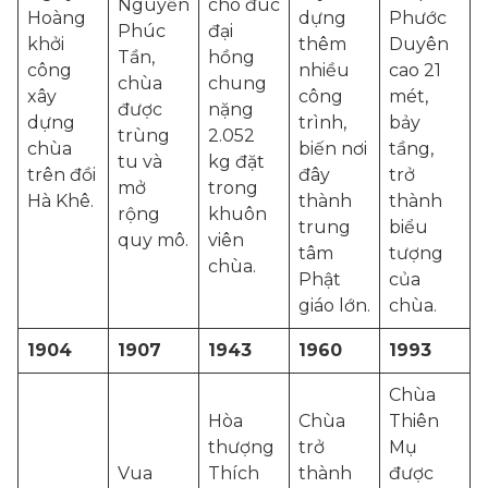
Nguyễn
cho đúc
Hoàng
dựng
Phước
Phúc
đại
khởi
thêm
Duyên
Tần,
hồng
công
nhiều
cao 21
chùa
chung
xây
công
mét,
được
nặng
dựng
trình,
bảy
trùng
2.052
chùa
biến nơi
tầng,
tu và
kg đặt
trên đồi
đây
trở
mở
trong
Hà Khê.
thành
thành
rộng
khuôn
trung
biểu
quy mô.
viên
tâm
tượng
chùa.
Phật
của
giáo lớn.
chùa.
1904
1907
1943
1960
1993
Chùa
Hòa
Chùa
Thiên
thượng
trở
Mụ
Vua
Thích
thành
được