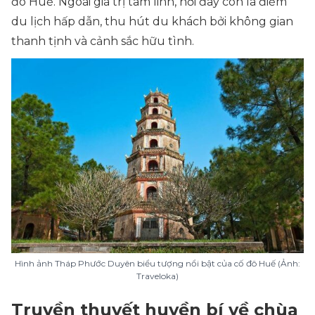
đô Huế. Ngoài giá trị tâm linh, nơi đây còn là điểm
du lịch hấp dẫn, thu hút du khách bởi không gian
thanh tịnh và cảnh sắc hữu tình.
Hình ảnh Tháp Phước Duyên biểu tượng nổi bật của cố đô Huế (Ảnh:
Traveloka)
Truyền thuyết huyền bí về chùa