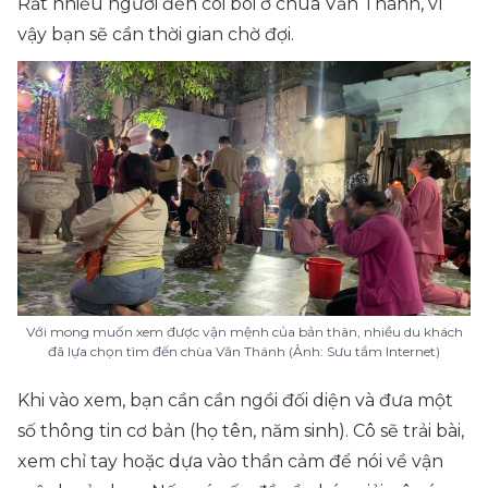
Rất nhiều người đến coi bói ở chùa Văn Thánh, vì
vậy bạn sẽ cần thời gian chờ đợi.
Với mong muốn xem được vận mệnh của bản thân, nhiều du khách
đã lựa chọn tìm đến chùa Văn Thánh (Ảnh: Sưu tầm Internet)
Khi vào xem, bạn cần cần ngồi đối diện và đưa một
số thông tin cơ bản (họ tên, năm sinh). Cô sẽ trải bài,
xem chỉ tay hoặc dựa vào thần cảm để nói về vận