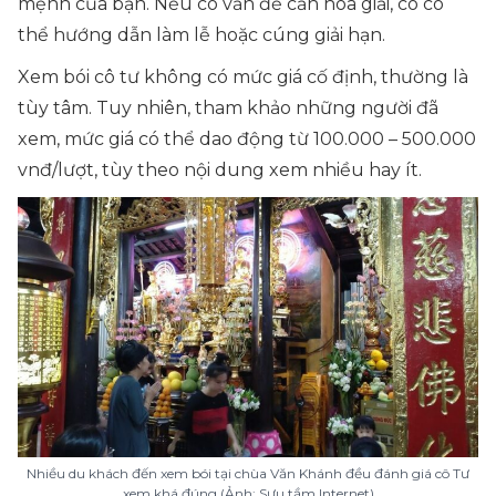
mệnh của bạn. Nếu có vấn đề cần hóa giải, cô có
thể hướng dẫn làm lễ hoặc cúng giải hạn.
Xem bói cô tư không có mức giá cố định, thường là
tùy tâm. Tuy nhiên, tham khảo những người đã
xem, mức giá có thể dao động từ 100.000 – 500.000
vnđ/lượt, tùy theo nội dung xem nhiều hay ít.
Nhiều du khách đến xem bói tại chùa Văn Khánh đều đánh giá cô Tư
xem khá đúng (Ảnh: Sưu tầm Internet)