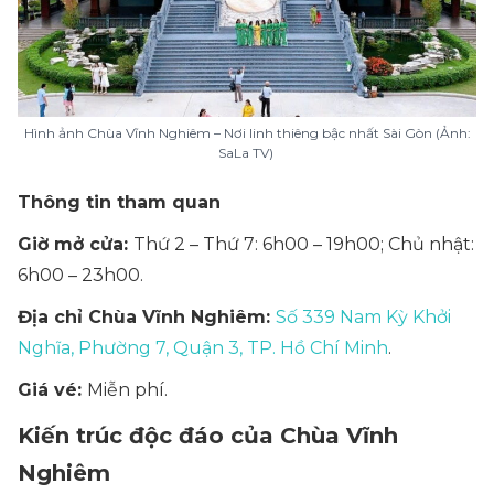
Hình ảnh Chùa Vĩnh Nghiêm – Nơi linh thiêng bậc nhất Sài Gòn (Ảnh:
SaLa TV)
Thông tin tham qua
n
Giờ mở cửa:
Thứ 2 – Thứ 7: 6h00 – 19h00; Chủ nhật:
6h00 – 23h00.
Địa chỉ Chùa Vĩnh Nghiêm:
Số 339 Nam Kỳ Khởi
Nghĩa, Phường 7, Quận 3, TP. Hồ Chí Minh
.
Giá vé:
Miễn phí.
Kiến trúc độc đáo của Chùa Vĩnh
Nghiêm