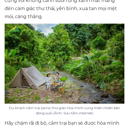
cùng với khung cảnh suối rừng xanh mát mang
đến cảm giác thư thái, yên bình, xua tan mọi mệt
mỏi, căng thẳng.
Du khách cắm trại picnic thư giãn hòa mình cùng thiên nhiên bên
dòng suối (Ảnh: Sưu tầm internet)
Hãy chậm rãi đi bộ, cắm trại bạn sẽ được hòa mình