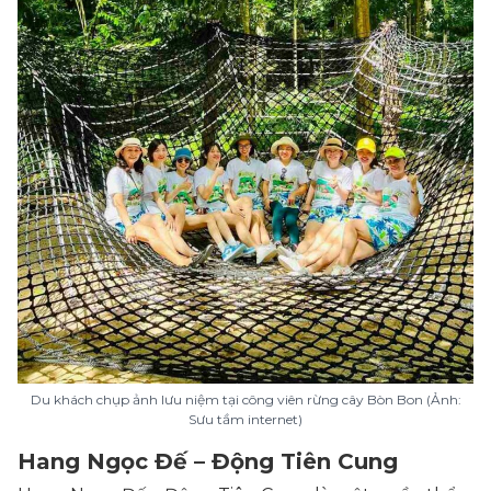
Du khách chụp ảnh lưu niệm tại công viên rừng cây Bòn Bon (Ảnh:
Sưu tầm internet)
Hang Ngọc Đế – Động Tiên Cung