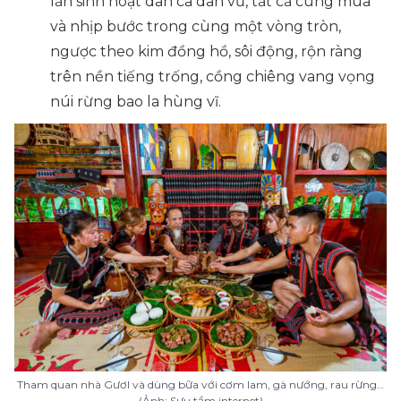
lần sinh hoạt dân ca dân vũ, tất cả cùng múa
và nhịp bước trong cùng một vòng tròn,
ngược theo kim đồng hồ, sôi động, rộn ràng
trên nền tiếng trống, cồng chiêng vang vọng
núi rừng bao la hùng vĩ.
Tham quan nhà Gươl và dùng bữa với cơm lam, gà nướng, rau rừng…
(Ảnh: Sưu tầm internet)