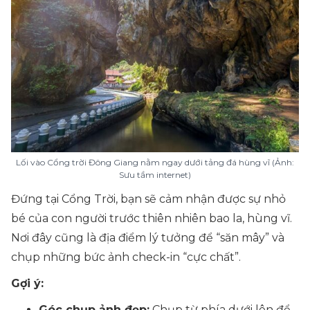
Lối vào Cổng trời Đông Giang nằm ngay dưới tảng đá hùng vĩ (Ảnh:
Sưu tầm internet)
Đứng tại Cổng Trời, bạn sẽ cảm nhận được sự nhỏ
bé của con người trước thiên nhiên bao la, hùng vĩ.
Nơi đây cũng là địa điểm lý tưởng để “săn mây” và
chụp những bức ảnh check-in “cực chất”.
Gợi ý:
Góc chụp ảnh đẹp:
Chụp từ phía dưới lên để