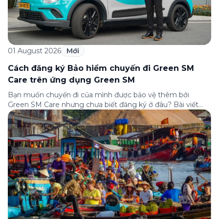
01 August 2026
Mới
Cách đăng ký Bảo hiểm chuyến đi Green SM
Care trên ứng dụng Green SM
Bạn muốn chuyến đi của mình được bảo vệ thêm bởi
Green SM Care nhưng chưa biết đăng ký ở đâu? Bài viết
dưới đây sẽ hướng dẫn chi tiết cách tham gia (và hủy tham
gia) gói bảo hiểm này ngay trên ứng dụng Green SM, cùng
những lưu ý quan trọng trước khi […]