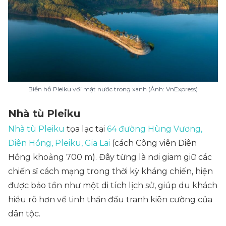
Biển hồ Pleiku với mặt nước trong xanh (Ảnh: VnExpress)
Nhà tù Pleiku
Nhà tù Pleiku
tọa lạc tại
64 đường Hùng Vương,
Diên Hồng, Pleiku, Gia Lai
(cách Công viên Diên
Hồng khoảng 700 m). Đây từng là nơi giam giữ các
chiến sĩ cách mạng trong thời kỳ kháng chiến, hiện
được bảo tồn như một di tích lịch sử, giúp du khách
hiểu rõ hơn về tinh thần đấu tranh kiên cường của
dân tộc.