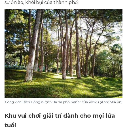
sự ồn ào, khói bụi của thành phố.
Công viên Diên Hồng được ví là “lá phổi xanh” của Pleiku (Ảnh: MIA.vn)
Khu vui chơi giải trí dành cho mọi lứa
tuổi