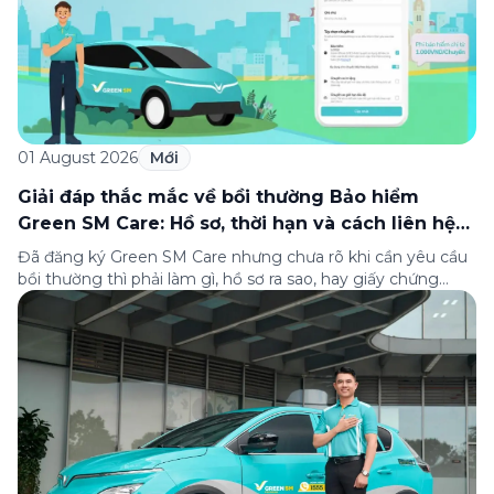
01 August 2026
Mới
Giải đáp thắc mắc về bồi thường Bảo hiểm
Green SM Care: Hồ sơ, thời hạn và cách liên hệ
hỗ trợ
Đã đăng ký Green SM Care nhưng chưa rõ khi cần yêu cầu
bồi thường thì phải làm gì, hồ sơ ra sao, hay giấy chứng
nhận bảo hiểm tìm ở đâu? Bài viết này tổng hợp đầy đủ các
câu hỏi thường gặp nhất về quy trình bồi thường và hỗ trợ
của Green […]