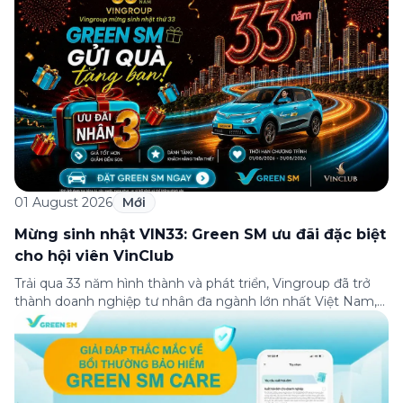
01 August 2026
Mới
Mừng sinh nhật VIN33: Green SM ưu đãi đặc biệt
cho hội viên VinClub
Trải qua 33 năm hình thành và phát triển, Vingroup đã trở
thành doanh nghiệp tư nhân đa ngành lớn nhất Việt Nam,
lọt Top 30 doanh nghiệp lớn nhất Đông Nam Á theo bảng
xếp hạng của Tạp chí Fortune (Mỹ). Nhân kỷ niệm 33 năm
thành lập (8/8/1993 đến 8/8/2026), Green SM trân […]