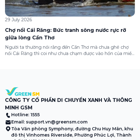
29 July 2026
Chợ nổi Cái Răng: Bức tranh sông nước rực rỡ
giữa lòng Cần Thơ
Người ta thường nói rằng đến Cần Thơ mà chưa ghé chợ
nổi Cái Răng thì coi như chưa chạm được vào hồn của miền
Tây. Từng đoàn ghe xuồng chở đầy trái cây rực rỡ, tiếng
máy nổ lách tách hòa cùng tiếng rao mời vang vọng trong
sương sớm, và cả những cây […]
CÔNG TY CỔ PHẦN DI CHUYỂN XANH VÀ THÔNG
MINH GSM
Hotline: 1555
Email:
support.vn@greensm.com
Tòa Văn phòng Symphony, đường Chu Huy Mân, khu
đô thị Vinhomes Riverside, Phường Phúc Lợi, Thành