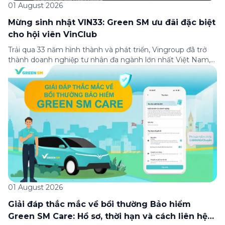
01 August 2026
Mừng sinh nhật VIN33: Green SM ưu đãi đặc biệt
cho hội viên VinClub
Trải qua 33 năm hình thành và phát triển, Vingroup đã trở
thành doanh nghiệp tư nhân đa ngành lớn nhất Việt Nam,
lọt Top 30 doanh nghiệp lớn nhất Đông Nam Á theo bảng
xếp hạng của Tạp chí Fortune (Mỹ). Nhân kỷ niệm 33 năm
thành lập (8/8/1993 đến 8/8/2026), Green SM trân […]
01 August 2026
Giải đáp thắc mắc về bồi thường Bảo hiểm
Green SM Care: Hồ sơ, thời hạn và cách liên hệ