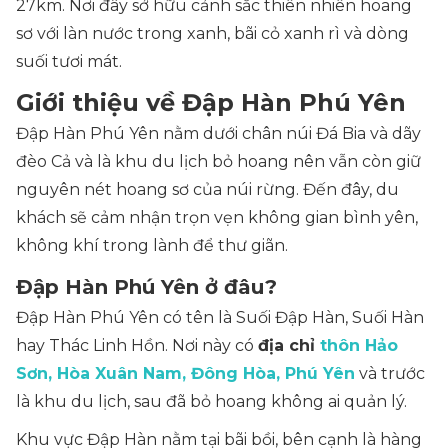
27km. Nơi đây sở hữu cảnh sắc thiên nhiên hoang
sơ với làn nước trong xanh, bãi cỏ xanh rì và dòng
suối tươi mát.
Giới thiệu về Đập Hàn Phú Yên
Đập Hàn Phú Yên nằm dưới chân núi Đá Bia và dãy
đèo Cả và là khu du lịch bỏ hoang nên vẫn còn giữ
nguyên nét hoang sơ của núi rừng. Đến đây, du
khách sẽ cảm nhận trọn vẹn không gian bình yên,
không khí trong lành để thư giãn.
Đập Hàn Phú Yên ở đâu?
Đập Hàn Phú Yên có tên là Suối Đập Hàn, Suối Hàn
hay Thác Linh Hồn. Nơi này có
địa chỉ
thôn Hảo
Sơn, Hòa Xuân Nam, Đông Hòa, Phú Yên
và trước
là khu du lịch, sau đã bỏ hoang không ai quản lý.
Khu vực Đập Hàn nằm tại bãi bồi, bên cạnh là hàng