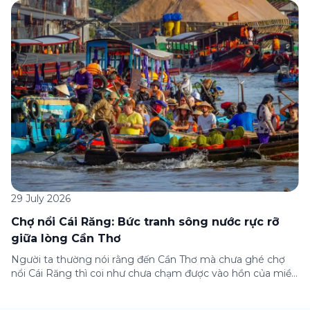
dưới đây sẽ hướng dẫn chi tiết cách tham gia (và hủy tham
gia) gói bảo hiểm này ngay trên ứng dụng Green SM, cùng
những lưu ý quan trọng trước khi […]
29 July 2026
Chợ nổi Cái Răng: Bức tranh sông nước rực rỡ
giữa lòng Cần Thơ
Người ta thường nói rằng đến Cần Thơ mà chưa ghé chợ
nổi Cái Răng thì coi như chưa chạm được vào hồn của miền
Tây. Từng đoàn ghe xuồng chở đầy trái cây rực rỡ, tiếng
máy nổ lách tách hòa cùng tiếng rao mời vang vọng trong