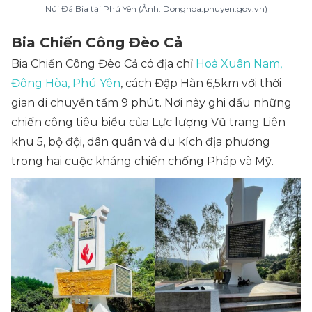
Núi Đá Bia tại Phú Yên (Ảnh: Donghoa.phuyen.gov.vn)
Bia Chiến Công Đèo Cả
Bia Chiến Công Đèo Cả có địa chỉ
Hoà Xuân Nam,
Đông Hòa, Phú Yên
, cách Đập Hàn 6,5km với thời
gian di chuyển tầm 9 phút. Nơi này ghi dấu những
chiến công tiêu biểu của Lực lượng Vũ trang Liên
khu 5, bộ đội, dân quân và du kích địa phương
trong hai cuộc kháng chiến chống Pháp và Mỹ.