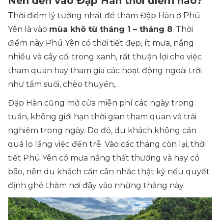
Nên đến vào Đập Hàn thời điểm nào?
Thời điểm lý tưởng nhất để thăm Đập Hàn ở Phú
Yên là vào
mùa khô từ tháng 1 – tháng 8
. Thời
điểm này Phú Yên có thời tiết đẹp, ít mưa, nắng
nhiều và cây cối trong xanh, rất thuận lợi cho việc
tham quan hay tham gia các hoạt động ngoài trời
như tắm suối, chèo thuyền,…
Đập Hàn cũng mở cửa miễn phí các ngày trong
tuần, không giới hạn thời gian tham quan và trải
nghiệm trong ngày. Do đó, du khách không cần
quá lo lắng việc đến trễ. Vào các tháng còn lại, thời
tiết Phú Yên có mưa nắng thất thường và hay có
bão, nên du khách cần cân nhắc thật kỹ nếu quyết
định ghé thăm nơi đây vào những tháng này.