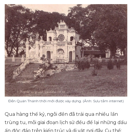
Đền Quán Thánh thời mới được xây dựng. (Ảnh: Sưu tầm internet)
Qua hàng thế kỷ, ngôi đền đã trải qua nhiều lần
trùng tu, mỗi giai đoạn lịch sử đều để lại những dấu
ấn độc đáo trên kiến trúc và di vật nơi đây. Cụ thể: