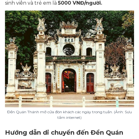
sinh viên và trẻ em là
5000 VNĐ/người.
Đền Quán Thánh mở cửa đón khách các ngày trong tuần. (Ảnh: Sưu
tầm internet)
Hướng dẫn di chuyển đến Đền Quán