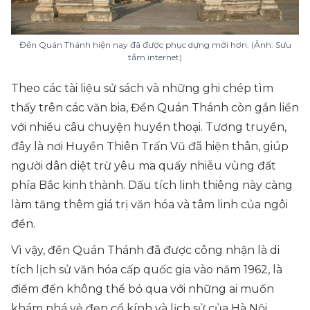
Đền Quán Thánh hiện nay đã được phục dựng mới hơn. (Ảnh: Sưu
tầm internet)
Theo các tài liệu sử sách và những ghi chép tìm
thấy trên các văn bia, Đền Quán Thánh còn gắn liền
với nhiều câu chuyện huyền thoại. Tương truyền,
đây là nơi Huyền Thiên Trấn Vũ đã hiện thân, giúp
người dân diệt trừ yêu ma quấy nhiễu vùng đất
phía Bắc kinh thành. Dấu tích linh thiêng này càng
làm tăng thêm giá trị văn hóa và tâm linh của ngôi
đền.
Vì vậy, đền Quán Thánh đã được công nhận là di
tích lịch sử văn hóa cấp quốc gia vào năm 1962, là
điểm đến không thể bỏ qua với những ai muốn
khám phá vẻ đẹp cổ kính và lịch sử của Hà Nội.