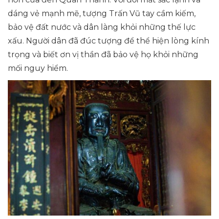
dáng vẻ mạnh mẽ, tượng Trấn Vũ tay cầm kiếm,
bảo vệ đất nước và dân làng khỏi những thế lực
xấu. Người dân đã đúc tượng để thể hiện lòng kính
trọng và biết ơn vị thần đã bảo vệ họ khỏi những
mối nguy hiểm.