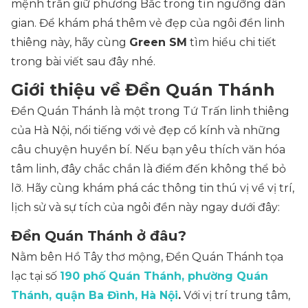
mệnh trấn giữ phương Bắc trong tín ngưỡng dân
gian. Để khám phá thêm vẻ đẹp của ngôi đền linh
thiêng này, hãy cùng
Green SM
tìm hiểu chi tiết
trong bài viết sau đây nhé.
Giới thiệu về Đền Quán Thánh
Đền Quán Thánh là một trong Tứ Trấn linh thiêng
của Hà Nội, nổi tiếng với vẻ đẹp cổ kính và những
câu chuyện huyền bí. Nếu bạn yêu thích văn hóa
tâm linh, đây chắc chắn là điểm đến không thể bỏ
lỡ. Hãy cùng khám phá các thông tin thú vị về vị trí,
lịch sử và sự tích của ngôi đền này ngay dưới đây:
Đền Quán Thánh ở đâu?
Nằm bên Hồ Tây thơ mộng, Đền Quán Thánh tọa
lạc tại số
190 phố Quán Thánh, phường Quán
Thánh, quận Ba Đình, Hà Nội
.
Với vị trí trung tâm,