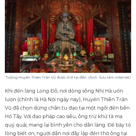
Tượng Huyền Thiên Trấn Vũ được thờ tại đền. (Ảnh: Sưu tầm internet)
Khi đến làng Long Đỗ, nơi dòng sông Nhị Hà uốn
lượn (chính là Hà Nội ngày nay), Huyền Thiên Trấn
Vũ đã chọn dừng chân tu đạo tại một ngôi đền bên
Hồ Tây. Với đạo pháp cao siêu, ông trừ khử tà ma
quỷ quái, mang lại bình yên cho dân làng. Để bày tỏ
lòng biết ơn, người dân nơi đây lập đền thờ ông tại