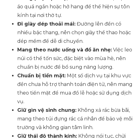
áo quá ngắn hoặc hở hang để thể hiện sự tôn
kính tại nơi thờ tự.
Đi giày dép thoải mái:
Đường lên đền có
nhiều bậc thang, nên chọn giày thể thao hoặc
dép mềm để dễ di chuyển.
Mang theo nước uống và đồ ăn nhẹ:
Việc leo
núi có thể tốn sức, đặc biệt vào mùa hè, nên
chuẩn bị nước để bổ sung năng lượng.
Chuẩn bị tiền mặt:
Một số dịch vụ tại khu vực
đền chưa hỗ trợ thanh toán điện tử, nên mang
theo tiền mặt để mua đồ lễ hoặc sử dụng dịch
vụ.
Giữ gìn vệ sinh chung:
Không xả rác bừa bãi,
mang theo túi đựng rác cá nhân để bảo vệ môi
trường và không gian tâm linh.
Giữ thái độ thành kính:
Không nói tục, chửi