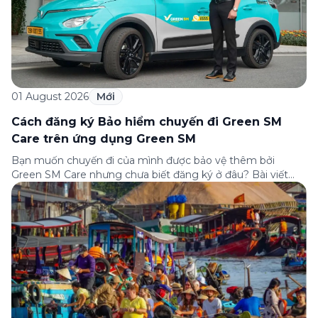
01 August 2026
Mới
Cách đăng ký Bảo hiểm chuyến đi Green SM
Care trên ứng dụng Green SM
Bạn muốn chuyến đi của mình được bảo vệ thêm bởi
Green SM Care nhưng chưa biết đăng ký ở đâu? Bài viết
dưới đây sẽ hướng dẫn chi tiết cách tham gia (và hủy tham
gia) gói bảo hiểm này ngay trên ứng dụng Green SM, cùng
những lưu ý quan trọng trước khi […]