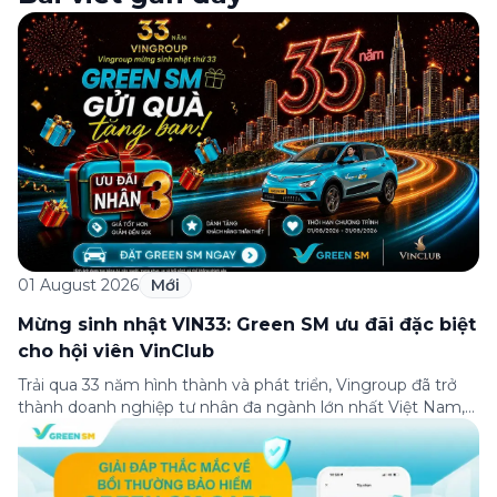
01 August 2026
Mới
Mừng sinh nhật VIN33: Green SM ưu đãi đặc biệt
cho hội viên VinClub
Trải qua 33 năm hình thành và phát triển, Vingroup đã trở
thành doanh nghiệp tư nhân đa ngành lớn nhất Việt Nam,
lọt Top 30 doanh nghiệp lớn nhất Đông Nam Á theo bảng
xếp hạng của Tạp chí Fortune (Mỹ). Nhân kỷ niệm 33 năm
thành lập (8/8/1993 đến 8/8/2026), Green SM trân […]