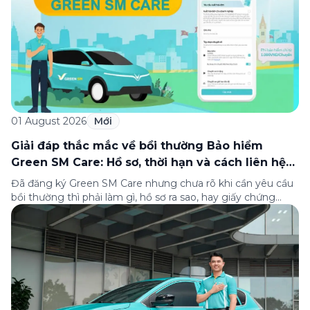
01 August 2026
Mới
Giải đáp thắc mắc về bồi thường Bảo hiểm
Green SM Care: Hồ sơ, thời hạn và cách liên hệ
hỗ trợ
Đã đăng ký Green SM Care nhưng chưa rõ khi cần yêu cầu
bồi thường thì phải làm gì, hồ sơ ra sao, hay giấy chứng
nhận bảo hiểm tìm ở đâu? Bài viết này tổng hợp đầy đủ các
câu hỏi thường gặp nhất về quy trình bồi thường và hỗ trợ
của Green […]