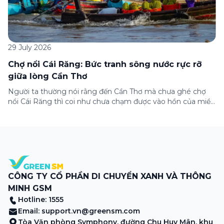
29 July 2026
Chợ nổi Cái Răng: Bức tranh sông nước rực rỡ
giữa lòng Cần Thơ
Người ta thường nói rằng đến Cần Thơ mà chưa ghé chợ
nổi Cái Răng thì coi như chưa chạm được vào hồn của miền
Tây. Từng đoàn ghe xuồng chở đầy trái cây rực rỡ, tiếng
máy nổ lách tách hòa cùng tiếng rao mời vang vọng trong
sương sớm, và cả những cây […]
CÔNG TY CỔ PHẦN DI CHUYỂN XANH VÀ THÔNG
MINH GSM
Hotline: 1555
Email:
support.vn@greensm.com
Tòa Văn phòng Symphony, đường Chu Huy Mân, khu