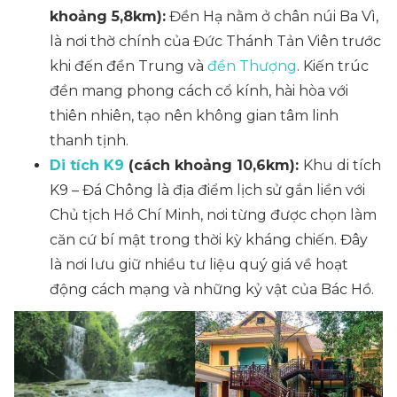
khoảng 5,8km):
Đền Hạ nằm ở chân núi Ba Vì,
là nơi thờ chính của Đức Thánh Tản Viên trước
khi đến đền Trung và
đền Thượng
. Kiến trúc
đền mang phong cách cổ kính, hài hòa với
thiên nhiên, tạo nên không gian tâm linh
thanh tịnh.
Di tích K9
(cách khoảng 10,6km):
Khu di tích
K9 – Đá Chông là địa điểm lịch sử gắn liền với
Chủ tịch Hồ Chí Minh, nơi từng được chọn làm
căn cứ bí mật trong thời kỳ kháng chiến. Đây
là nơi lưu giữ nhiều tư liệu quý giá về hoạt
động cách mạng và những kỷ vật của Bác Hồ.