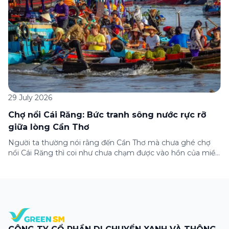
29 July 2026
Chợ nổi Cái Răng: Bức tranh sông nước rực rỡ
giữa lòng Cần Thơ
Người ta thường nói rằng đến Cần Thơ mà chưa ghé chợ
nổi Cái Răng thì coi như chưa chạm được vào hồn của miền
Tây. Từng đoàn ghe xuồng chở đầy trái cây rực rỡ, tiếng
máy nổ lách tách hòa cùng tiếng rao mời vang vọng trong
sương sớm, và cả những cây […]