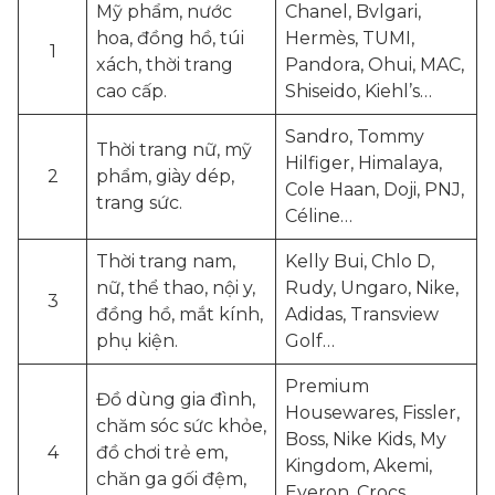
Mỹ phẩm, nước
Chanel, Bvlgari,
hoa, đồng hồ, túi
Hermès, TUMI,
1
xách, thời trang
Pandora, Ohui, MAC,
cao cấp.
Shiseido, Kiehl’s…
Sandro, Tommy
Thời trang nữ, mỹ
Hilfiger, Himalaya,
2
phẩm, giày dép,
Cole Haan, Doji, PNJ,
trang sức.
Céline…
Thời trang nam,
Kelly Bui, Chlo D,
nữ, thể thao, nội y,
Rudy, Ungaro, Nike,
3
đồng hồ, mắt kính,
Adidas, Transview
phụ kiện.
Golf…
Premium
Đồ dùng gia đình,
Housewares, Fissler,
chăm sóc sức khỏe,
Boss, Nike Kids, My
4
đồ chơi trẻ em,
Kingdom, Akemi,
chăn ga gối đệm,
Everon, Crocs,