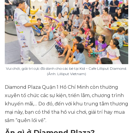
Vui chơi, giải trí cực đã dành cho các bé tại Kid – Cafe Lilliput Diamond.
(Ảnh: Lilliput Vietnam)
Diamond Plaza Quận 1 Hồ Chí Minh còn thường
xuyên tổ chức các sự kiện, triển lãm, chương trình
khuyến mãi,… Do đó, đến với khu trung tâm thương
mại này, bạn có thể tha hồ vui chơi, giải trí hay mua
sắm “quên lối về”.
Ăn gì ở Diamond Plaza?