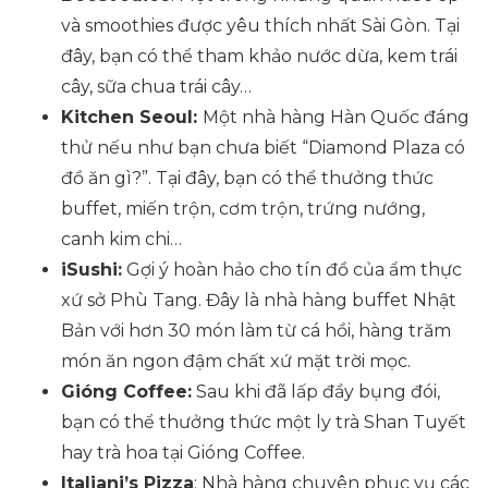
và smoothies được yêu thích nhất Sài Gòn. Tại
đây, bạn có thể tham khảo nước dừa, kem trái
cây, sữa chua trái cây…
Kitchen Seoul:
Một nhà hàng Hàn Quốc đáng
thử nếu như bạn chưa biết “Diamond Plaza có
đồ ăn gì?”. Tại đây, bạn có thể thưởng thức
buffet, miến trộn, cơm trộn, trứng nướng,
canh kim chi…
iSushi:
Gợi ý hoàn hảo cho tín đồ của ẩm thực
xứ sở Phù Tang. Đây là nhà hàng buffet Nhật
Bản với hơn 30 món làm từ cá hồi, hàng trăm
món ăn ngon đậm chất xứ mặt trời mọc.
Gióng Coffee:
Sau khi đã lấp đầy bụng đói,
bạn có thể thưởng thức một ly trà Shan Tuyết
hay trà hoa tại Gióng Coffee.
Italiani’s Pizza
: Nhà hàng chuyên phục vụ các