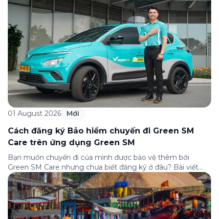
01 August 2026
Mới
Cách đăng ký Bảo hiểm chuyến đi Green SM
Care trên ứng dụng Green SM
Bạn muốn chuyến đi của mình được bảo vệ thêm bởi
Green SM Care nhưng chưa biết đăng ký ở đâu? Bài viết
dưới đây sẽ hướng dẫn chi tiết cách tham gia (và hủy tham
gia) gói bảo hiểm này ngay trên ứng dụng Green SM, cùng
những lưu ý quan trọng trước khi […]