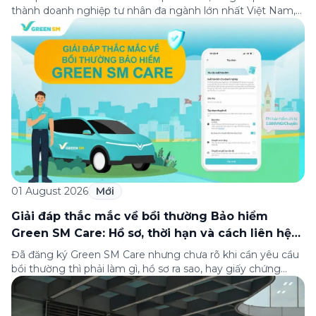
thành doanh nghiệp tư nhân đa ngành lớn nhất Việt Nam,
lọt Top 30 doanh nghiệp lớn nhất Đông Nam Á theo bảng
xếp hạng của Tạp chí Fortune (Mỹ). Nhân kỷ niệm 33 năm
thành lập (8/8/1993 đến 8/8/2026), Green SM trân […]
01 August 2026
Mới
Giải đáp thắc mắc về bồi thường Bảo hiểm
Green SM Care: Hồ sơ, thời hạn và cách liên hệ
hỗ trợ
Đã đăng ký Green SM Care nhưng chưa rõ khi cần yêu cầu
bồi thường thì phải làm gì, hồ sơ ra sao, hay giấy chứng
nhận bảo hiểm tìm ở đâu? Bài viết này tổng hợp đầy đủ các
câu hỏi thường gặp nhất về quy trình bồi thường và hỗ trợ
của Green […]