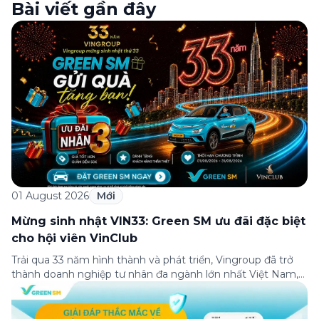
Bài viết gần đây
01 August 2026
Mới
Mừng sinh nhật VIN33: Green SM ưu đãi đặc biệt
cho hội viên VinClub
Trải qua 33 năm hình thành và phát triển, Vingroup đã trở
thành doanh nghiệp tư nhân đa ngành lớn nhất Việt Nam,
lọt Top 30 doanh nghiệp lớn nhất Đông Nam Á theo bảng
xếp hạng của Tạp chí Fortune (Mỹ). Nhân kỷ niệm 33 năm
thành lập (8/8/1993 đến 8/8/2026), Green SM trân […]