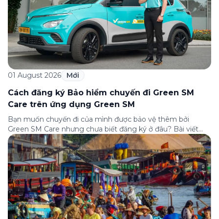
01 August 2026
Mới
Cách đăng ký Bảo hiểm chuyến đi Green SM
Care trên ứng dụng Green SM
Bạn muốn chuyến đi của mình được bảo vệ thêm bởi
Green SM Care nhưng chưa biết đăng ký ở đâu? Bài viết
dưới đây sẽ hướng dẫn chi tiết cách tham gia (và hủy tham
gia) gói bảo hiểm này ngay trên ứng dụng Green SM, cùng
những lưu ý quan trọng trước khi […]