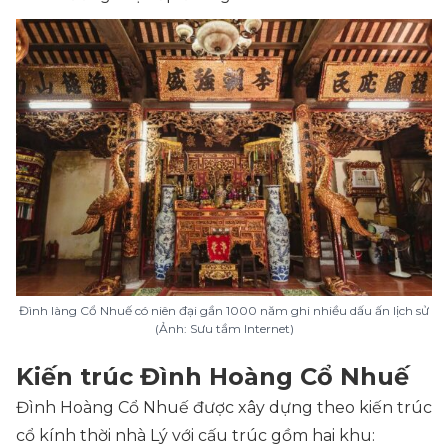
Đình làng Cổ Nhuế có niên đại gần 1000 năm ghi nhiều dấu ấn lịch sử
(Ảnh: Sưu tầm Internet)
Kiến trúc Đình Hoàng Cổ Nhuế
Đình Hoàng Cổ Nhuế được xây dựng theo kiến trúc
cổ kính thời nhà Lý với cấu trúc gồm hai khu: