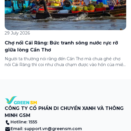
29 July 2026
Chợ nổi Cái Răng: Bức tranh sông nước rực rỡ
giữa lòng Cần Thơ
Người ta thường nói rằng đến Cần Thơ mà chưa ghé chợ
nổi Cái Răng thì coi như chưa chạm được vào hồn của miền
Tây. Từng đoàn ghe xuồng chở đầy trái cây rực rỡ, tiếng
máy nổ lách tách hòa cùng tiếng rao mời vang vọng trong
sương sớm, và cả những cây […]
CÔNG TY CỔ PHẦN DI CHUYỂN XANH VÀ THÔNG
MINH GSM
Hotline: 1555
Email:
support.vn@greensm.com