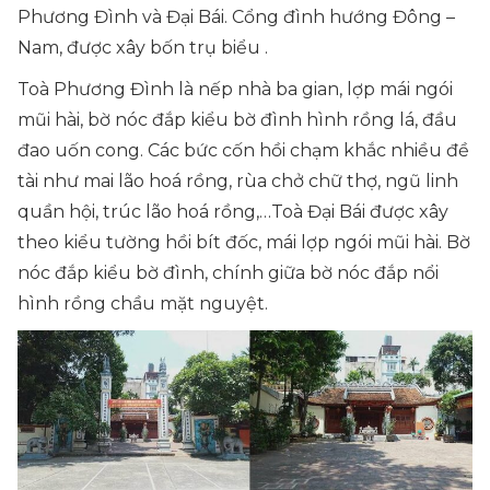
Phương Đình và Đại Bái. Cổng đình hướng Đông –
Nam, được xây bốn trụ biểu .
Toà Phương Đình là nếp nhà ba gian, lợp mái ngói
mũi hài, bờ nóc đắp kiểu bờ đình hình rồng lá, đầu
đao uốn cong. Các bức cốn hồi chạm khắc nhiều đề
tài như mai lão hoá rồng, rùa chở chữ thợ, ngũ linh
quần hội, trúc lão hoá rồng,…Toà Đại Bái được xây
theo kiểu tường hồi bít đốc, mái lợp ngói mũi hài. Bờ
nóc đắp kiểu bờ đình, chính giữa bờ nóc đắp nổi
hình rồng chầu mặt nguyệt.