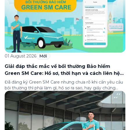
01 August 2026
Mới
Giải đáp thắc mắc về bồi thường Bảo hiểm
Green SM Care: Hồ sơ, thời hạn và cách liên hệ
hỗ trợ
Đã đăng ký Green SM Care nhưng chưa rõ khi cần yêu cầu
bồi thường thì phải làm gì, hồ sơ ra sao, hay giấy chứng
nhận bảo hiểm tìm ở đâu? Bài viết này tổng hợp đầy đủ các
câu hỏi thường gặp nhất về quy trình bồi thường và hỗ trợ
của Green […]