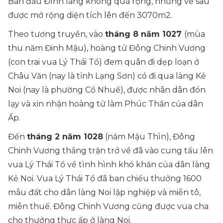
Ban đầu Đình làng không quá rộng, nhưng về sau
được mở rộng diện tích lên đến 3070m2.
Theo tương truyền, vào
tháng 8 năm 1027
(mùa
thu năm Đinh Mậu), hoàng tử Đông Chinh Vương
(con trai vua Lý Thái Tổ) đem quân đi dẹp loạn ở
Châu Văn (nay là tỉnh Lạng Sơn) có đi qua làng Kẻ
Noi (nay là phường Cổ Nhuế), được nhân dân đón
lạy và xin nhận hoàng tử làm Phúc Thần của dân
Ấp.
Đến
tháng 2 năm 1028
(năm Mậu Thìn), Đông
Chinh Vương thắng trận trở về đã vào cung tấu lên
vua Lý Thái Tổ về tình hình khó khăn của dân làng
Kẻ Noi. Vua Lý Thái Tổ đã ban chiếu thưởng 1600
mẫu đất cho dân làng Noi lập nghiệp và miễn tô,
miễn thuế. Đông Chinh Vương cũng được vua cha
cho thưởng thực ấp ở làng Noi.