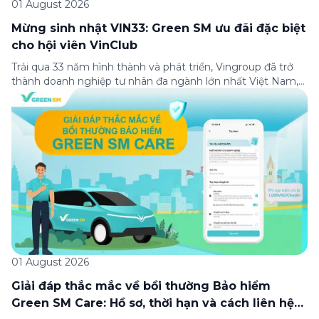
01 August 2026
Mừng sinh nhật VIN33: Green SM ưu đãi đặc biệt
cho hội viên VinClub
Trải qua 33 năm hình thành và phát triển, Vingroup đã trở
thành doanh nghiệp tư nhân đa ngành lớn nhất Việt Nam,
lọt Top 30 doanh nghiệp lớn nhất Đông Nam Á theo bảng
xếp hạng của Tạp chí Fortune (Mỹ). Nhân kỷ niệm 33 năm
thành lập (8/8/1993 đến 8/8/2026), Green SM trân […]
01 August 2026
Giải đáp thắc mắc về bồi thường Bảo hiểm
Green SM Care: Hồ sơ, thời hạn và cách liên hệ