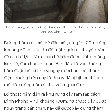
Bậc đá trong hầm là nơi họp bàn bí mật của các chiến sĩ cách mạng
(Ảnh: Sưu tầm Internet)
Đường hầm có thiết kế đặc biệt, dài gần 100m, rộng
khoảng 50cm, vừa đủ để một người di chuyển. Với
độ cao từ 1,5 – 1,7 m, toàn bộ hầm được trát xi măng
kiên cố, đảm bảo an toàn. Ban đầu, lối vào đường
hầm được bố trí tinh vi ngay dưới bàn thờ chánh
điện, nhưng hiện nay lối đi này đã bị bịt lại, chỉ còn
một lối xuống nằm ở khu vực ngoài đình.
Lối thoát hầm dẫn ra khu rừng cây rậm rạp cách
Đình Phong Phú khoảng 100m, nơi trước đây được
ngụy trang cẩn thận, nay đã được xây dựng thêm