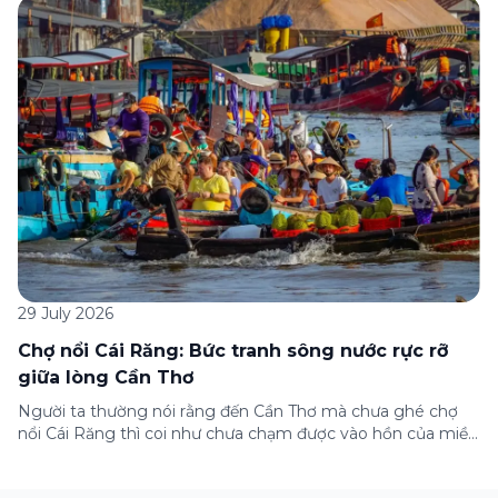
dưới đây sẽ hướng dẫn chi tiết cách tham gia (và hủy tham
gia) gói bảo hiểm này ngay trên ứng dụng Green SM, cùng
những lưu ý quan trọng trước khi […]
29 July 2026
Chợ nổi Cái Răng: Bức tranh sông nước rực rỡ
giữa lòng Cần Thơ
Người ta thường nói rằng đến Cần Thơ mà chưa ghé chợ
nổi Cái Răng thì coi như chưa chạm được vào hồn của miền
Tây. Từng đoàn ghe xuồng chở đầy trái cây rực rỡ, tiếng
máy nổ lách tách hòa cùng tiếng rao mời vang vọng trong